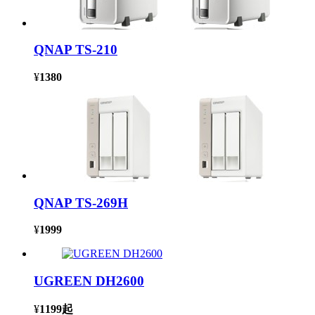
QNAP TS-210
¥
1380
QNAP TS-269H
¥
1999
UGREEN DH2600
¥
1199
起