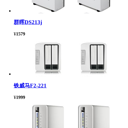
群晖DS213j
¥
1579
铁威马F2-221
¥
1999