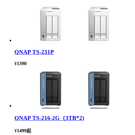
QNAP TS-231P
¥
1390
QNAP TS-216-2G（3TB*2)
¥
1499
起