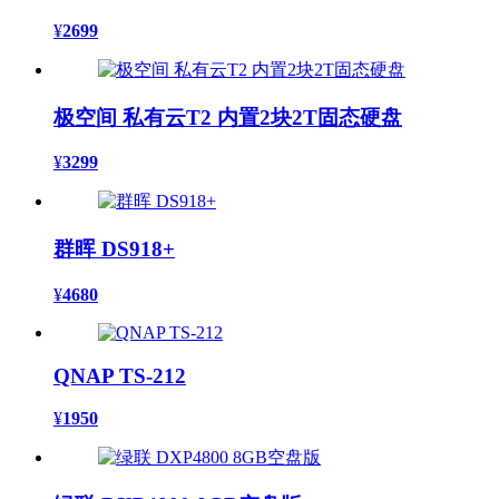
¥
2699
极空间 私有云T2 内置2块2T固态硬盘
¥
3299
群晖 DS918+
¥
4680
QNAP TS-212
¥
1950