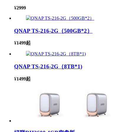
¥
2999
QNAP TS-216-2G（500GB*2）
¥
1499
起
QNAP TS-216-2G（8TB*1)
¥
1499
起