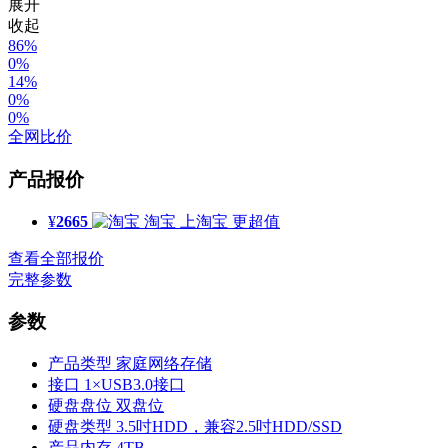
展开
收起
86%
0%
14%
0%
0%
全网比价
产品报价
¥
2665
淘宝
上淘宝 更超值
查看全部报价
完整参数
参数
产品类型
家庭网络存储
接口
1×USB3.0接口
硬盘盘位
双盘位
硬盘类型
3.5吋HDD，兼容2.5吋HDD/SSD
产品内存
4TB