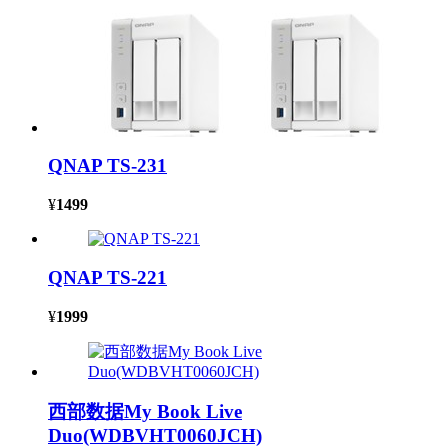
QNAP TS-231
¥
1499
QNAP TS-221
¥
1999
西部数据My Book Live
Duo(WDBVHT0060JCH)