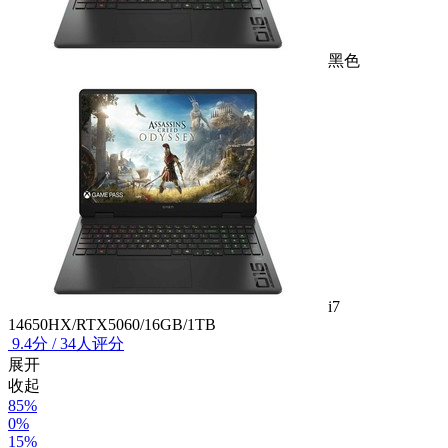
黑色
i7
14650HX/RTX5060/16GB/1TB
9.4
分
/
34人评分
展开
收起
85%
0%
15%