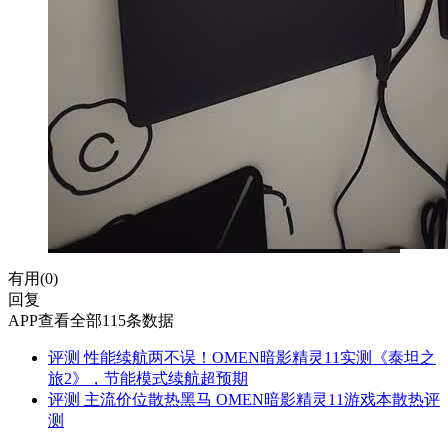
有用(
0
)
回复
APP查看全部115条数据
评测
性能续航两不误！OMEN暗影精灵11实测《泰坦之
旅2》，节能模式续航超预期
评测
主流价位散热黑马 OMEN暗影精灵11游戏本散热评
测