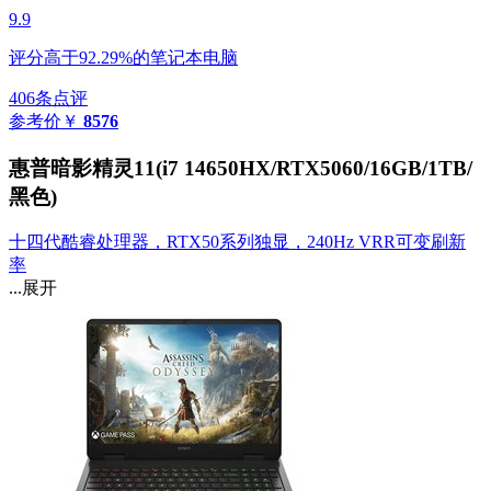
9.9
评分高于92.29%的笔记本电脑
406条点评
参考价
￥
8576
惠普暗影精灵11(i7 14650HX/RTX5060/16GB/1TB/
黑色)
十四代酷睿处理器，RTX50系列独显，240Hz VRR可变刷新
率
...展开