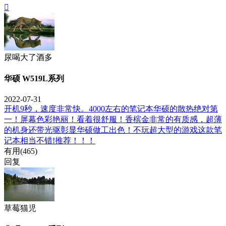

尿喝大了酒多
华硕 W519L系列
2022-07-31
开机9秒，速度非常快。4000左右的笔记本华硕的散热绝对第
一！屏幕色彩艳丽！看着很舒服！香槟金非常的有质感，超薄
的机身还带光驱彰显华硕做工出色！不玩超大型的游戏这款笔
记本相当不错!推荐！！！
有用(
465
)
回复
草莓猫児