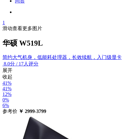
问答
1
滑动查看更多图片
华硕 W519L
简约大气机身，低能耗处理器，长效续航，入门级显卡
8.0
分
/
17人评分
展开
收起
41%
41%
12%
0%
6%
参考价
￥
2999-3799