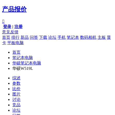
产品报价

登录
|
注册
意见反馈
首页
排行
新品
问答
下载
论坛
手机
笔记本
数码相机
主板
显
卡
平板电脑
首页
笔记本电脑
华硕笔记本电脑
华硕W519L
综述
参数
比价
图片
讨论
竞品
论坛