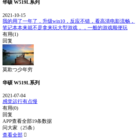
华硕 W519L系列
2021-10-15
我的用了一年了，升级win10，反应不错，看高清电影流畅，
笔记本本来就不是拿来玩大型游戏，，一般的游戏顺便玩
有用(
1
)
回复
莫欺つ少年穷
华硕 W519L系列
2021-07-04
感觉运行有点慢
有用(
0
)
回复
APP查看全部19条数据
问大家（25条）
查看全部
