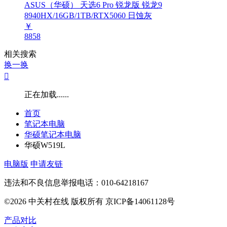
ASUS（华硕） 天选6 Pro 锐龙版 锐龙9
8940HX/16GB/1TB/RTX5060 日蚀灰
￥
8858
相关搜索
换一换

正在加载......
首页
笔记本电脑
华硕笔记本电脑
华硕W519L
电脑版
申请友链
违法和不良信息举报电话：010-64218167
©2026 中关村在线 版权所有 京ICP备14061128号
产品对比