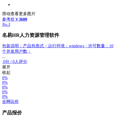
滑动查看更多图片
参考价
￥
3600
No.3
名易HR人力资源管理软件
包装说明：产品包形式；运行环境：windows；许可数量：10
个并发用户数；
...
0
分
/
0人评分
展开
收起
0%
0%
0%
0%
0%
全网比价
产品报价