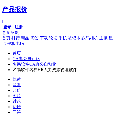
产品报价

登录
|
注册
意见反馈
首页
排行
新品
问答
下载
论坛
手机
笔记本
数码相机
主板
显
卡
平板电脑
首页
OA办公自动化
名易软件OA办公自动化
名易软件名易HR人力资源管理软件
综述
参数
比价
图片
讨论
论坛
问答