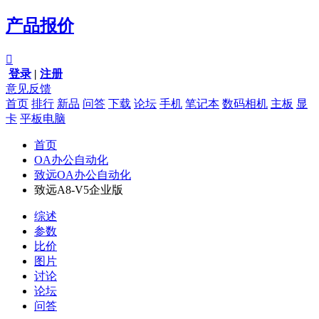
产品报价

登录
|
注册
意见反馈
首页
排行
新品
问答
下载
论坛
手机
笔记本
数码相机
主板
显
卡
平板电脑
首页
OA办公自动化
致远OA办公自动化
致远A8-V5企业版
综述
参数
比价
图片
讨论
论坛
问答