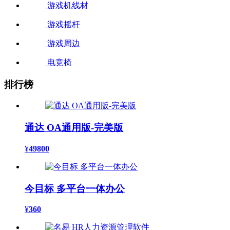
游戏机线材
游戏摇杆
游戏周边
电竞椅
排行榜
通达 OA通用版-完美版
¥
49800
今目标 多平台一体办公
¥
360