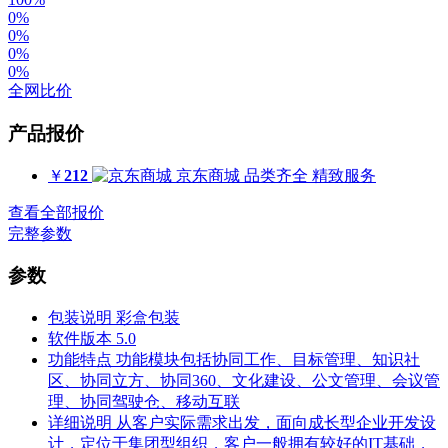
0%
0%
0%
0%
全网比价
产品报价
￥
212
京东商城
品类齐全 精致服务
查看全部报价
完整参数
参数
包装说明
彩盒包装
软件版本
5.0
功能特点
功能模块包括协同工作、目标管理、知识社
区、协同立方、协同360、文化建设、公文管理、会议管
理、协同驾驶仓、移动互联
详细说明
从客户实际需求出发，面向成长型企业开发设
计，定位于集团型组织，客户一般拥有较好的IT基础，