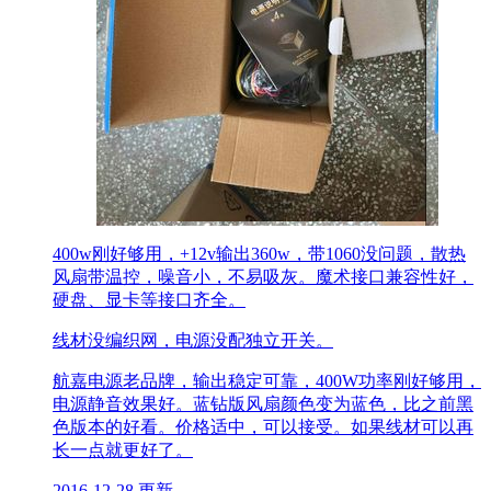
400w刚好够用，+12v输出360w，带1060没问题，散热
风扇带温控，噪音小，不易吸灰。魔术接口兼容性好，
硬盘、显卡等接口齐全。
线材没编织网，电源没配独立开关。
航嘉电源老品牌，输出稳定可靠，400W功率刚好够用，
电源静音效果好。蓝钻版风扇颜色变为蓝色，比之前黑
色版本的好看。价格适中，可以接受。如果线材可以再
长一点就更好了。
2016-12-28 更新