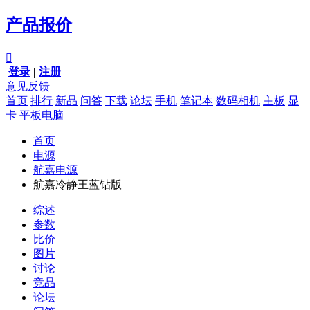
产品报价

登录
|
注册
意见反馈
首页
排行
新品
问答
下载
论坛
手机
笔记本
数码相机
主板
显
卡
平板电脑
首页
电源
航嘉电源
航嘉冷静王蓝钻版
综述
参数
比价
图片
讨论
竞品
论坛