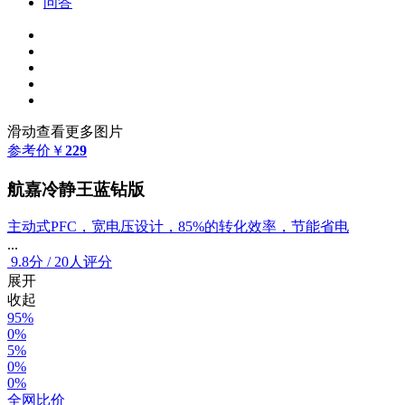
问答
滑动查看更多图片
参考价
￥
229
航嘉冷静王蓝钻版
主动式PFC，宽电压设计，85%的转化效率，节能省电
...
9.8
分
/
20人评分
展开
收起
95%
0%
5%
0%
0%
全网比价