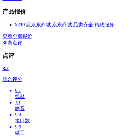
产品报价
¥
239
京东商城
品类齐全 精致服务
查看全部报价
80
条点评
点评
8.2
综合评分
9.1
线材
10
静音
9.4
接口数
9.9
做工