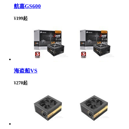
航嘉GS600
¥
199
起
海盗船VS
¥
270
起