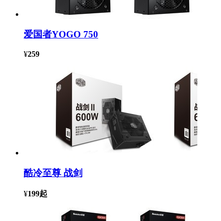
爱国者YOGO 750
¥
259
酷冷至尊 战剑
¥
199
起