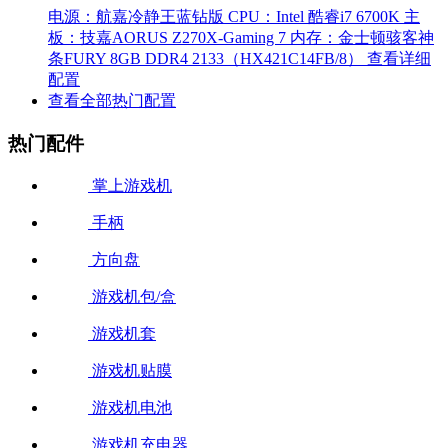
电源：航嘉冷静王蓝钻版
CPU：Intel 酷睿i7 6700K
主
板：技嘉AORUS Z270X-Gaming 7
内存：金士顿骇客神
条FURY 8GB DDR4 2133（HX421C14FB/8）
查看详细
配置
查看全部热门配置
热门配件
掌上游戏机
手柄
方向盘
游戏机包/盒
游戏机套
游戏机贴膜
游戏机电池
游戏机充电器