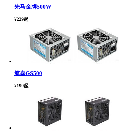
先马金牌500W
¥
229
起
航嘉GS500
¥
199
起