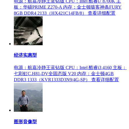
电源：航嘉冷静王蓝钻版
CPU：Intel 酷睿i7 8700K
主
板：华硕PRIME Z270-A
内存：金士顿骇客神条FURY
8GB DDR4 2133（HX421C14FB/8）
查看详细配置
经济实惠型
电源：航嘉冷静王蓝钻版
CPU：Intel 酷睿i3 4160
主板：
七彩虹C.H81-DV全固态版 V20
内存：金士顿4GB
DDR3 1333（KVR1333D3N9/4G-SP）
查看详细配置
图形音像型