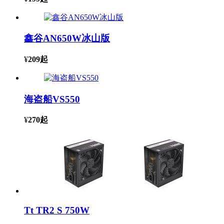
鑫谷AN650W冰山版
¥
209
起
海盗船VS550
¥
270
起
Tt TR2 S 750W