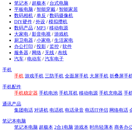
笔记本
/
超极本
/
台式电脑
平板电脑
/
智能穿戴
/
智能家居
数码相机
/
单反
/
数码摄像机
DIY硬件
/
外设
/
模拟攒机
数码产品
/
MP3
/
移动电源
大家电
/
影音电视
/
游戏机
厨卫电器
/
小家电
/
生活家电
办公打印
/
投影
/
监控
/
软件
服务器
/
网络
/
无线
/
布线
汽车
/
电动车
/
汽车电子
手机
手机
游戏手机
三防手机
全面屏手机
大屏手机
折叠屏手
手机配件
手机稳定器
手机电池
手机耳机
移动电源
手机充电器
手
通讯产品
集团电话
对讲机
电话机
电话录音
电话IT伴侣
网络电话
笔记本电脑
笔记本电脑
超极本
2合1电脑
游戏本
时尚轻薄本
商务办