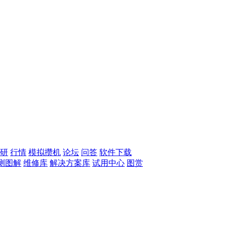
研
行情
模拟攒机
论坛
问答
软件下载
测图解
维修库
解决方案库
试用中心
图赏