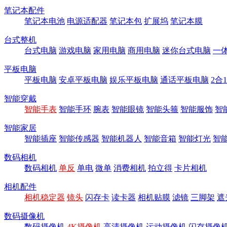
笔记本配件
笔记本电池
电源适配器
笔记本包
扩展坞
笔记本膜
台式整机
台式电脑
游戏电脑
家用电脑
商用电脑
迷你台式电脑
一
平板电脑
平板电脑
安卓平板电脑
娱乐平板电脑
通话平板电脑
2合
智能穿戴
智能手表
智能手环
腕表
智能眼镜
智能头箍
智能服饰
智
智能家居
智能插座
智能传感器
智能机器人
智能音箱
智能灯光
智
数码相机
数码相机
单反
单电
微单
消费相机
拍立得
卡片相机
相机配件
相机稳定器
镜头
闪存卡
读卡器
相机贴膜
滤镜
三脚架
遮
数码摄像机
数码摄像机
4K摄像机
高清摄像机
运动摄像机
闪存摄像