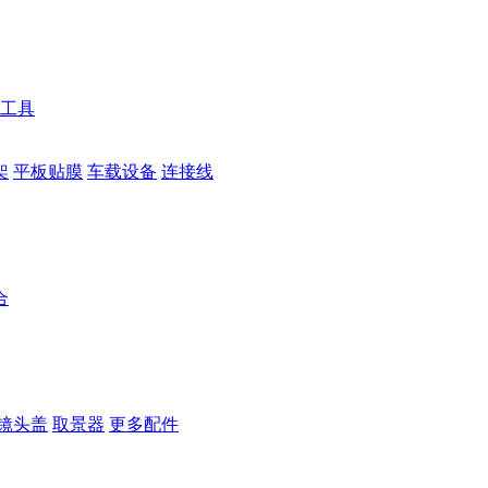
工具
架
平板贴膜
车载设备
连接线
合
镜头盖
取景器
更多配件