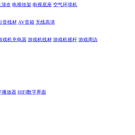
机顶盒
电视挂架
电视底座
空气环境机
影音线材
AV音箱
无线高清
游戏机充电器
游戏机线材
游戏机摇杆
游戏周边
数字播放器
HIFI数字界面