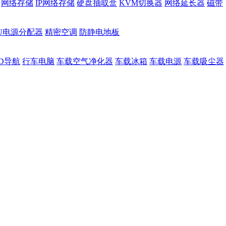
网络存储
IP网络存储
硬盘抽取盒
KVM切换器
网络延长器
磁带
DU电源分配器
精密空调
防静电地板
D导航
行车电脑
车载空气净化器
车载冰箱
车载电源
车载吸尘器