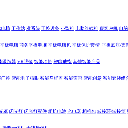
体电脑
工作站
准系统
工控设备
小型机
电脑终端机
瘦客户机
电脑
1平板电脑
商务平板电脑
平板电脑包
平板保护套/壳
平板底座/支
能跟踪器
VR眼镜
智能项链
智能戒指
其他智能产品
能门控
智能电子猫眼
智能马桶盖
智能窗帘
智能创意
智能套装组
光罩
闪光灯
闪光灯配件
相机电池
充电器
相机包
转接环/转接筒
机
摄照一体机
无线摄像机