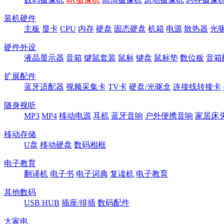
装机硬件
主板
显卡
CPU
内存
硬盘
固态硬盘
机箱
电源
散热器
光
硬件外设
液晶显示器
音箱
键鼠套装
鼠标
键盘
鼠标垫
数位板
音箱
扩展配件
蓝牙适配器
视频采集卡
TV卡
硬盘/光驱盒
连接线转接卡
随身视听
MP3
MP4
移动电源
耳机
蓝牙音响
户外便携音响
家居床
移动存储
U盘
移动硬盘
数码相框
电子教育
翻译机
电子书
电子词典
复读机
电子教育
其他数码
USB HUB
插座/排插
数码配件
大家电