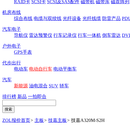
RAID卡
SCSI卡
SCSI及SAS配件
磁带机
磁带库
磁盘阵列
机房布线
综合布线
电缆与双绞线
光纤设备
光纤线缆
防雷产品
P
汽车电子
导航仪
雷达预警仪
行车记录仪
行车一体机
倒车雷达
DV
户外电子
GPS手表
代步出行
电动车
电动自行车
电动平衡车
汽车
新能源
油电混合
SUV
轿车
排行榜
新品
一拍即合
ZOL报价首页
>
主板
>
技嘉主板
>
技嘉A320M-S2H