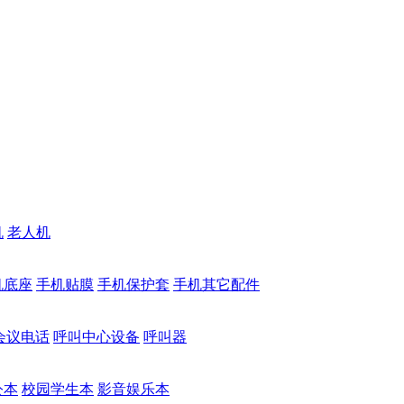
机
老人机
机底座
手机贴膜
手机保护套
手机其它配件
会议电话
呼叫中心设备
呼叫器
公本
校园学生本
影音娱乐本