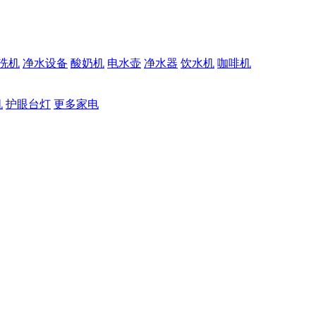
洗机
净水设备
酸奶机
电水壶
净水器
饮水机
咖啡机
机
护眼台灯
更多家电