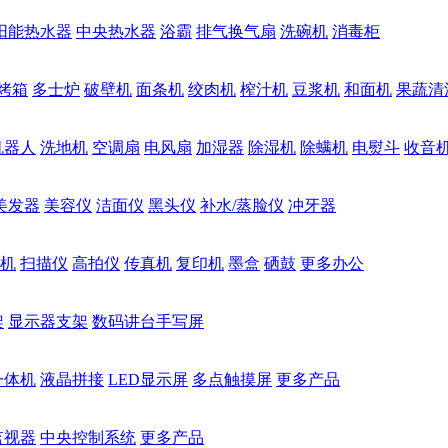
阳能热水器
中央热水器
浴霸
排气换气扇
洗碗机
消毒柜
烤箱
多士炉
破壁机
面条机
绞肉机
榨汁机
豆浆机
和面机
果蔬清
机器人
洗地机
空调扇
电风扇
加湿器
除湿机
除螨机
电熨斗
收音
美发器
美容仪
洁面仪
黑头仪
补水/蒸脸仪
冲牙器
机
扫描仪
高拍仪
传真机
复印机
墨盒
硒鼓
更多办公
架
显示器支架
数码讲台手写屏
一体机
液晶拼接
LED显示屏
多点触摸屏
更多产品
监视器
中央控制系统
更多产品