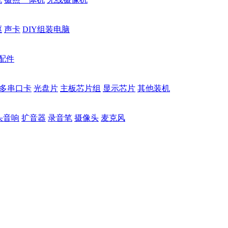
驱
声卡
DIY组装电脑
配件
多串口卡
光盘片
主板芯片组
显示芯片
其他装机
头音响
扩音器
录音笔
摄像头
麦克风