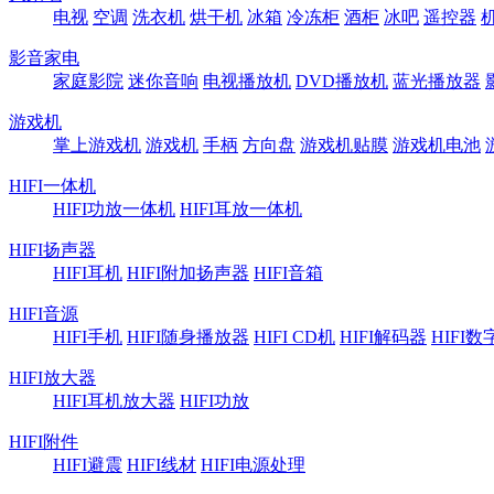
电视
空调
洗衣机
烘干机
冰箱
冷冻柜
酒柜
冰吧
遥控器
影音家电
家庭影院
迷你音响
电视播放机
DVD播放机
蓝光播放器
游戏机
掌上游戏机
游戏机
手柄
方向盘
游戏机贴膜
游戏机电池
HIFI一体机
HIFI功放一体机
HIFI耳放一体机
HIFI扬声器
HIFI耳机
HIFI附加扬声器
HIFI音箱
HIFI音源
HIFI手机
HIFI随身播放器
HIFI CD机
HIFI解码器
HIFI
HIFI放大器
HIFI耳机放大器
HIFI功放
HIFI附件
HIFI避震
HIFI线材
HIFI电源处理