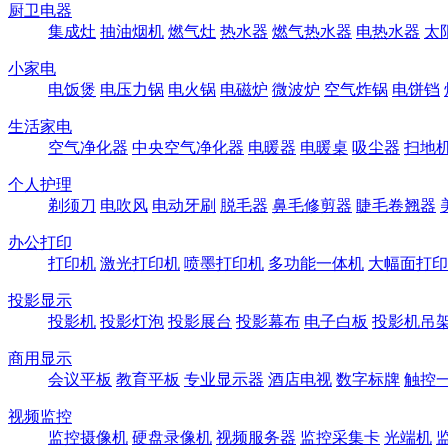
厨卫电器
集成灶
抽油烟机
燃气灶
热水器
燃气热水器
电热水器
太
小家电
电饭煲
电压力锅
电火锅
电磁炉
微波炉
空气炸锅
电饼铛
生活家电
空气净化器
中央空气净化器
电暖器
电暖桌
吸尘器
扫地
个人护理
剃须刀
电吹风
电动牙刷
脱毛器
鼻毛修剪器
睫毛卷翘器
办公打印
打印机
激光打印机
喷墨打印机
多功能一体机
大幅面打印
投影显示
投影机
投影灯泡
投影展台
投影幕布
电子白板
投影机吊
商用显示
会议平板
教育平板
专业显示器
酒店电视
数字标牌
触控
视频监控
监控摄像机
硬盘录像机
视频服务器
监控采集卡
光端机