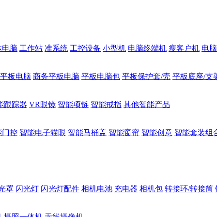
体电脑
工作站
准系统
工控设备
小型机
电脑终端机
瘦客户机
电脑
1平板电脑
商务平板电脑
平板电脑包
平板保护套/壳
平板底座/支
能跟踪器
VR眼镜
智能项链
智能戒指
其他智能产品
能门控
智能电子猫眼
智能马桶盖
智能窗帘
智能创意
智能套装组
光罩
闪光灯
闪光灯配件
相机电池
充电器
相机包
转接环/转接筒
机
摄照一体机
无线摄像机