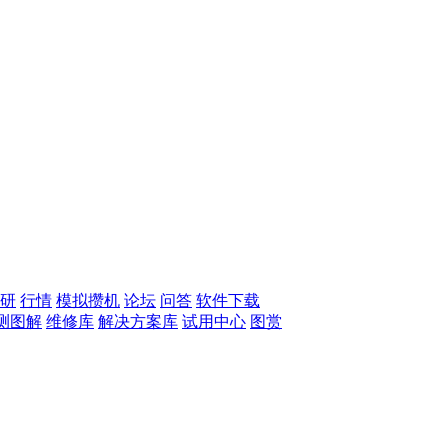
研
行情
模拟攒机
论坛
问答
软件下载
测图解
维修库
解决方案库
试用中心
图赏