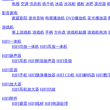
电视
空调
洗衣机
烘干机
冰箱
冷冻柜
酒柜
冰吧
遥控器
影音家电
家庭影院
迷你音响
电视播放机
DVD播放机
蓝光播放器
游戏机
掌上游戏机
游戏机
手柄
方向盘
游戏机贴膜
游戏机电池
HIFI一体机
HIFI功放一体机
HIFI耳放一体机
HIFI扬声器
HIFI耳机
HIFI附加扬声器
HIFI音箱
HIFI音源
HIFI手机
HIFI随身播放器
HIFI CD机
HIFI解码器
HIFI
HIFI放大器
HIFI耳机放大器
HIFI功放
HIFI附件
HIFI避震
HIFI线材
HIFI电源处理