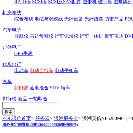
RAID卡
SCSI卡
SCSI及SAS配件
磁带机
磁带库
磁盘阵列
机房布线
综合布线
电缆与双绞线
光纤设备
光纤线缆
防雷产品
P
汽车电子
导航仪
雷达预警仪
行车记录仪
行车一体机
倒车雷达
DV
户外电子
GPS手表
代步出行
电动车
电动自行车
电动平衡车
汽车
新能源
油电混合
SUV
轿车
排行榜
新品
一拍即合
ZOL报价首页
>
服务器
>
浪潮服务器
>
浪潮英信NF5280M6（431
服务器定制置换回收15699999986(微信同号)