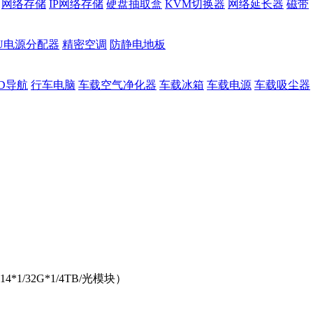
网络存储
IP网络存储
硬盘抽取盒
KVM切换器
网络延长器
磁带
DU电源分配器
精密空调
防静电地板
D导航
行车电脑
车载空气净化器
车载冰箱
车载电源
车载吸尘器
4*1/32G*1/4TB/光模块）