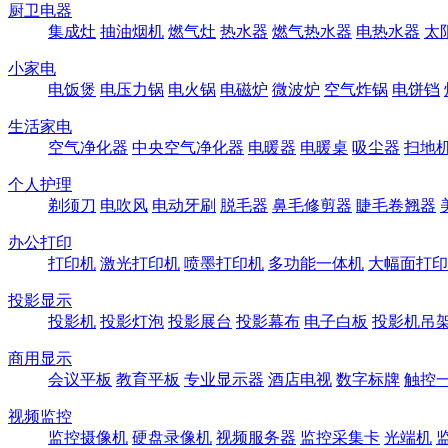
厨卫电器
集成灶
抽油烟机
燃气灶
热水器
燃气热水器
电热水器
太
小家电
电饭煲
电压力锅
电火锅
电磁炉
微波炉
空气炸锅
电饼铛
生活家电
空气净化器
中央空气净化器
电暖器
电暖桌
吸尘器
扫地
个人护理
剃须刀
电吹风
电动牙刷
脱毛器
鼻毛修剪器
睫毛卷翘器
办公打印
打印机
激光打印机
喷墨打印机
多功能一体机
大幅面打印
投影显示
投影机
投影灯泡
投影展台
投影幕布
电子白板
投影机吊
商用显示
会议平板
教育平板
专业显示器
酒店电视
数字标牌
触控
视频监控
监控摄像机
硬盘录像机
视频服务器
监控采集卡
光端机