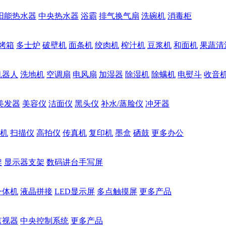
阳能热水器
中央热水器
浴霸
排气换气扇
洗碗机
消毒柜
烤箱
多士炉
破壁机
面条机
绞肉机
榨汁机
豆浆机
和面机
果蔬清
机器人
洗地机
空调扇
电风扇
加湿器
除湿机
除螨机
电熨斗
收音
美发器
美容仪
洁面仪
黑头仪
补水/蒸脸仪
冲牙器
机
扫描仪
高拍仪
传真机
复印机
墨盒
硒鼓
更多办公
架
显示器支架
数码讲台手写屏
一体机
液晶拼接
LED显示屏
多点触摸屏
更多产品
监视器
中央控制系统
更多产品