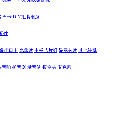
驱
声卡
DIY组装电脑
配件
多串口卡
光盘片
主板芯片组
显示芯片
其他装机
头音响
扩音器
录音笔
摄像头
麦克风