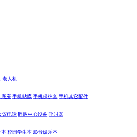
机
老人机
机底座
手机贴膜
手机保护套
手机其它配件
会议电话
呼叫中心设备
呼叫器
公本
校园学生本
影音娱乐本