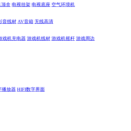
机顶盒
电视挂架
电视底座
空气环境机
影音线材
AV音箱
无线高清
游戏机充电器
游戏机线材
游戏机摇杆
游戏周边
数字播放器
HIFI数字界面