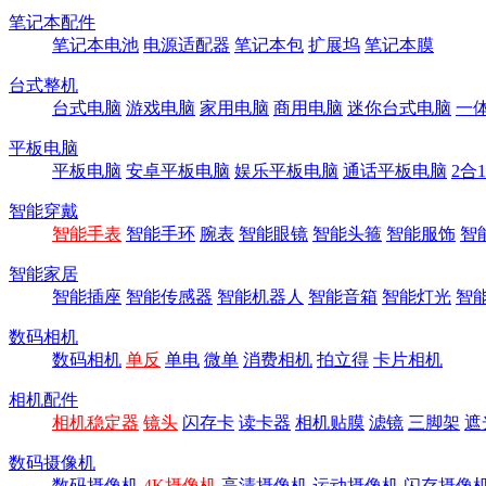
笔记本配件
笔记本电池
电源适配器
笔记本包
扩展坞
笔记本膜
台式整机
台式电脑
游戏电脑
家用电脑
商用电脑
迷你台式电脑
一
平板电脑
平板电脑
安卓平板电脑
娱乐平板电脑
通话平板电脑
2合
智能穿戴
智能手表
智能手环
腕表
智能眼镜
智能头箍
智能服饰
智
智能家居
智能插座
智能传感器
智能机器人
智能音箱
智能灯光
智
数码相机
数码相机
单反
单电
微单
消费相机
拍立得
卡片相机
相机配件
相机稳定器
镜头
闪存卡
读卡器
相机贴膜
滤镜
三脚架
遮
数码摄像机
数码摄像机
4K摄像机
高清摄像机
运动摄像机
闪存摄像