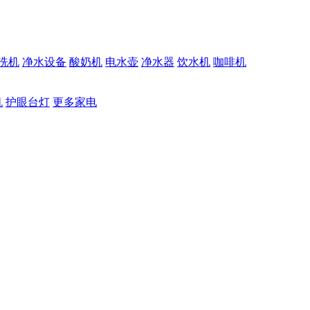
洗机
净水设备
酸奶机
电水壶
净水器
饮水机
咖啡机
机
护眼台灯
更多家电