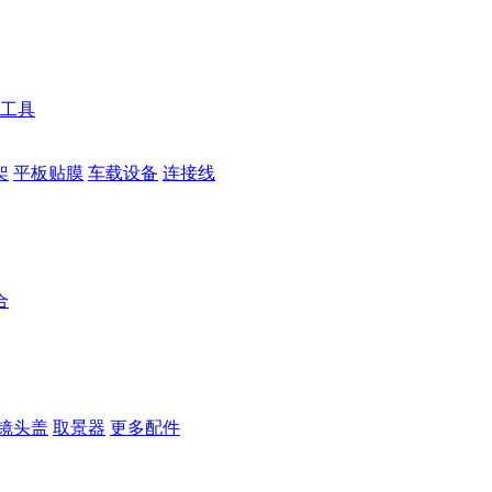
工具
架
平板贴膜
车载设备
连接线
合
镜头盖
取景器
更多配件