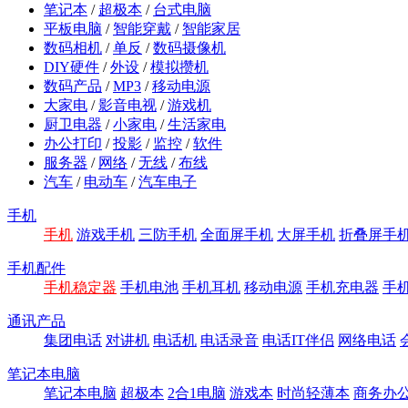
笔记本
/
超极本
/
台式电脑
平板电脑
/
智能穿戴
/
智能家居
数码相机
/
单反
/
数码摄像机
DIY硬件
/
外设
/
模拟攒机
数码产品
/
MP3
/
移动电源
大家电
/
影音电视
/
游戏机
厨卫电器
/
小家电
/
生活家电
办公打印
/
投影
/
监控
/
软件
服务器
/
网络
/
无线
/
布线
汽车
/
电动车
/
汽车电子
手机
手机
游戏手机
三防手机
全面屏手机
大屏手机
折叠屏手
手机配件
手机稳定器
手机电池
手机耳机
移动电源
手机充电器
手
通讯产品
集团电话
对讲机
电话机
电话录音
电话IT伴侣
网络电话
笔记本电脑
笔记本电脑
超极本
2合1电脑
游戏本
时尚轻薄本
商务办