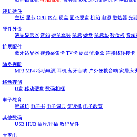
装机硬件
主板
显卡
CPU
内存
硬盘
固态硬盘
机箱
电源
散热器
光
硬件外设
液晶显示器
音箱
键鼠套装
鼠标
键盘
鼠标垫
数位板
音箱
扩展配件
蓝牙适配器
视频采集卡
TV卡
硬盘/光驱盒
连接线转接卡
随身视听
MP3
MP4
移动电源
耳机
蓝牙音响
户外便携音响
家居床
移动存储
U盘
移动硬盘
数码相框
电子教育
翻译机
电子书
电子词典
复读机
电子教育
其他数码
USB HUB
插座/排插
数码配件
大家电