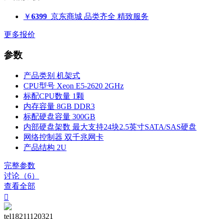
￥
6399
京东商城
品类齐全 精致服务
更多报价
参数
产品类别
机架式
CPU型号
Xeon E5-2620 2GHz
标配CPU数量
1颗
内存容量
8GB DDR3
标配硬盘容量
300GB
内部硬盘架数
最大支持24块2.5英寸SATA/SAS硬盘
网络控制器
双千兆网卡
产品结构
2U
完整参数
讨论（6）
查看全部

tel18211120321