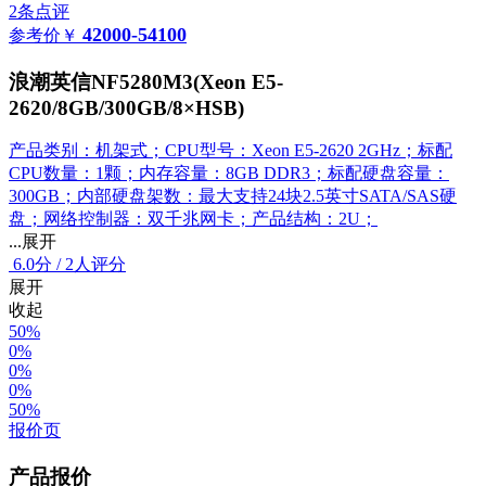
2条点评
42000-54100
参考价
￥
浪潮英信NF5280M3(Xeon E5-
2620/8GB/300GB/8×HSB)
产品类别：机架式；CPU型号：Xeon E5-2620 2GHz；标配
CPU数量：1颗；内存容量：8GB DDR3；标配硬盘容量：
300GB；内部硬盘架数：最大支持24块2.5英寸SATA/SAS硬
盘；网络控制器：双千兆网卡；产品结构：2U；
...展开
6.0
分
/
2人评分
展开
收起
50%
0%
0%
0%
50%
报价页
产品报价