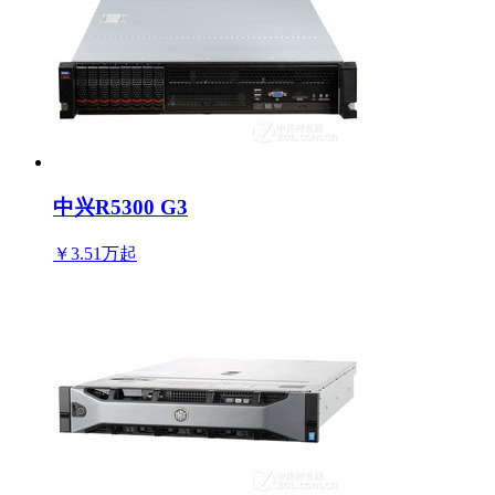
中兴R5300 G3
￥3.51万
起