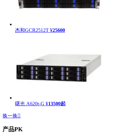
杰和GCR2512T
¥
25600
曙光 A620r-G
¥
13500
起
换一换

产品PK