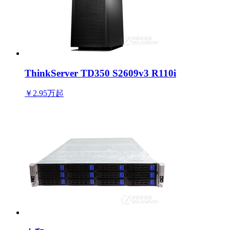
ThinkServer TD350 S2609v3 R110i
￥2.95万
起