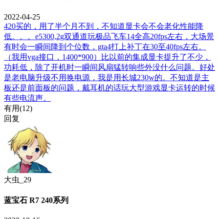
2022-04-25
420买的，用了半个月不到，不知道显卡会不会老化性能降
低。。。e5300,2g双通道玩极品飞车14全高20fps左右，大场景
有时会一瞬间降到个位数，gta4打上补丁在30至40fps左右。
（我用vga接口，1400*900）比以前的集成显卡提升了不少，
功耗低，除了开机时一瞬间风扇猛转响些外没什么问题。好处
是老电脑升级不用换电源，我是用长城230w的。不知道是主
板还是前面板的问题，戴耳机的话玩大型游戏显卡运转的时候
有些电流声。
有用(
12
)
回复
大虫_29
蓝宝石 R7 240系列