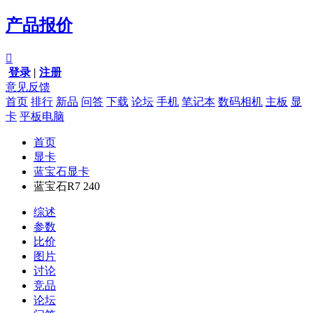
产品报价

登录
|
注册
意见反馈
首页
排行
新品
问答
下载
论坛
手机
笔记本
数码相机
主板
显
卡
平板电脑
首页
显卡
蓝宝石显卡
蓝宝石R7 240
综述
参数
比价
图片
讨论
竞品
论坛