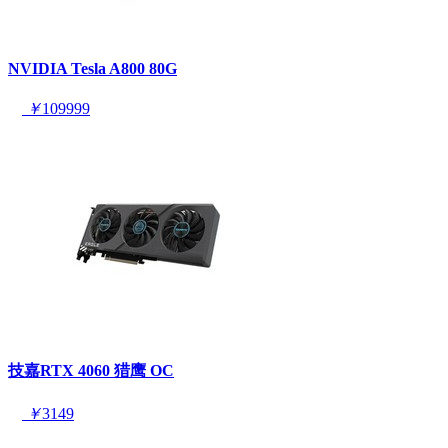
NVIDIA Tesla A800 80G
￥
109999
技嘉RTX 4060 猎鹰 OC
￥
3149