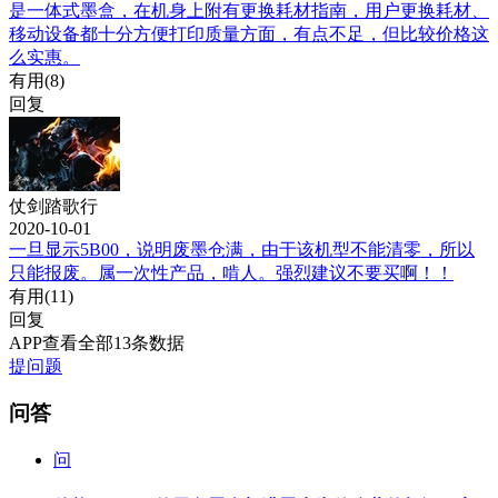
是一体式墨盒，在机身上附有更换耗材指南，用户更换耗材、
移动设备都十分方便打印质量方面，有点不足，但比较价格这
么实惠。
有用(
8
)
回复
仗剑踏歌行
2020-10-01
一旦显示5B00，说明废墨仓满，由于该机型不能清零，所以
只能报废。属一次性产品，啃人。强烈建议不要买啊！！
有用(
11
)
回复
APP查看全部13条数据
提问题
问答
问