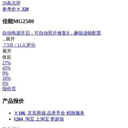
28条点评
参考价
￥
320
佳能MG2580
自动电源开启，可自动照片修复II，趣味滤镜配置
...展开
7.5
分
/
11人评分
展开
收起
27%
45%
9%
18%
0%
报价页
产品报价
￥
106
京东商城
品类齐全 精致服务
¥
284
淘宝
上淘宝 更超值