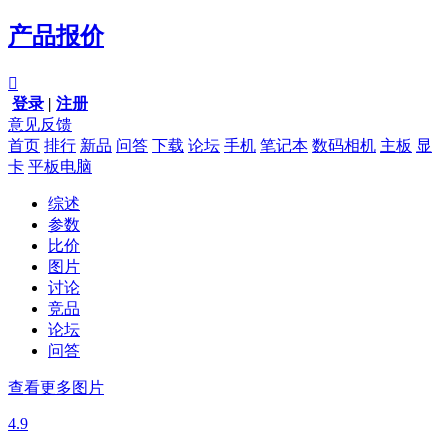
产品报价

登录
|
注册
意见反馈
首页
排行
新品
问答
下载
论坛
手机
笔记本
数码相机
主板
显
卡
平板电脑
综述
参数
比价
图片
讨论
竞品
论坛
问答
查看更多图片
4.9