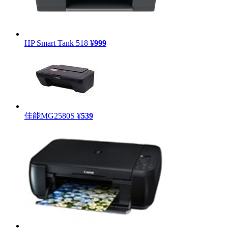
HP Smart Tank 518
¥
999
佳能MG2580S
¥
539