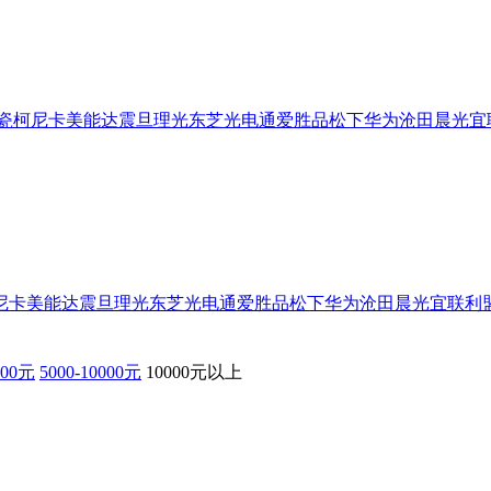
瓷
柯尼卡美能达
震旦
理光
东芝
光电通
爱胜品
松下
华为
沧田
晨光
宜
尼卡美能达
震旦
理光
东芝
光电通
爱胜品
松下
华为
沧田
晨光
宜联
利
000元
5000-10000元
10000元以上