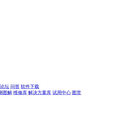
论坛
问答
软件下载
测图解
维修库
解决方案库
试用中心
图赏