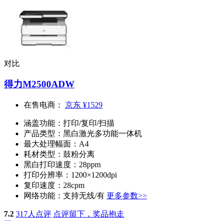
对比
得力M2500ADW
在售电商：
京东
¥1529
涵盖功能：
打印/复印/扫描
产品类型：
黑白激光多功能一体机
最大处理幅面：
A4
耗材类型：
鼓粉分离
黑白打印速度：
28ppm
打印分辨率：
1200×1200dpi
复印速度：
28cpm
网络功能：
支持无线/有
更多参数>>
7.2
317人点评
点评留下，奖品抱走