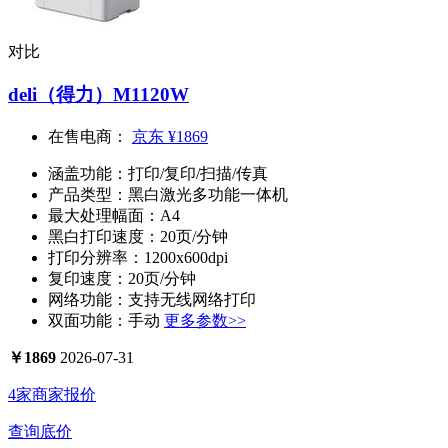
对比
deli（得力）M1120W
在售电商：
京东
¥1869
涵盖功能：
打印/复印/扫描/传真
产品类型：
黑白激光多功能一体机
最大处理幅面：
A4
黑白打印速度：
20页/分钟
打印分辨率：
1200x600dpi
复印速度：
20页/分钟
网络功能：
支持无线网络打印
双面功能：
手动
更多参数>>
￥
1869
2026-07-31
4家商家报价
查询底价