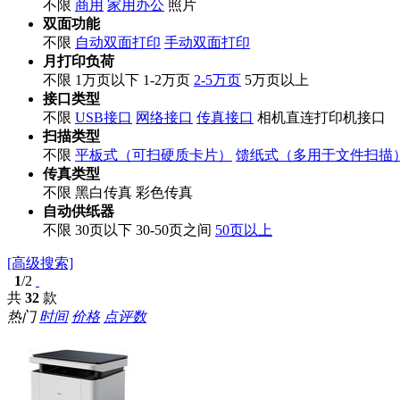
不限
商用
家用办公
照片
双面功能
不限
自动双面打印
手动双面打印
月打印负荷
不限
1万页以下
1-2万页
2-5万页
5万页以上
接口类型
不限
USB接口
网络接口
传真接口
相机直连打印机接口
扫描类型
不限
平板式（可扫硬质卡片）
馈纸式（多用于文件扫描
传真类型
不限
黑白传真
彩色传真
自动供纸器
不限
30页以下
30-50页之间
50页以上
[高级搜索]
1
/2
共
32
款
热门
时间
价格
点评数