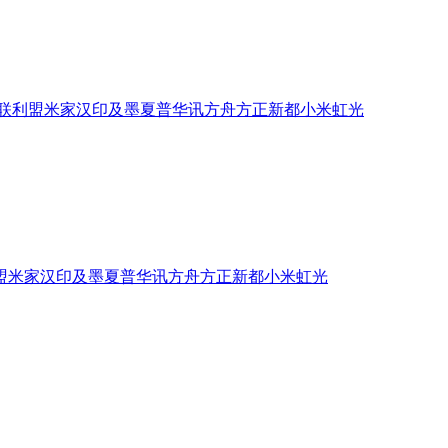
联
利盟
米家
汉印
及墨
夏普
华讯方舟
方正
新都
小米
虹光
盟
米家
汉印
及墨
夏普
华讯方舟
方正
新都
小米
虹光