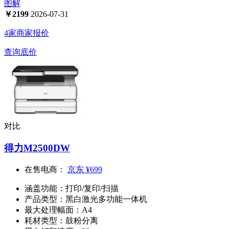
图解
￥
2199
2026-07-31
4家商家报价
查询底价
对比
得力M2500DW
在售电商：
京东
¥699
涵盖功能：
打印/复印/扫描
产品类型：
黑白激光多功能一体机
最大处理幅面：
A4
耗材类型：
鼓粉分离