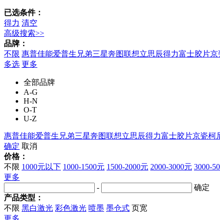
已选条件：
得力
清空
高级搜索>>
品牌：
不限
惠普
佳能
爱普生
兄弟
三星
奔图
联想
立思辰
得力
富士胶片
京
多选
更多
全部品牌
A-G
H-N
O-T
U-Z
惠普
佳能
爱普生
兄弟
三星
奔图
联想
立思辰
得力
富士胶片
京瓷
柯
确定
取消
价格：
不限
1000元以下
1000-1500元
1500-2000元
2000-3000元
3000-5
更多
-
确定
产品类型：
不限
黑白激光
彩色激光
喷墨
墨仓式
页宽
更多