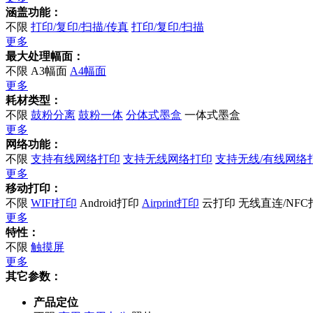
涵盖功能：
不限
打印/复印/扫描/传真
打印/复印/扫描
更多
最大处理幅面：
不限
A3幅面
A4幅面
更多
耗材类型：
不限
鼓粉分离
鼓粉一体
分体式墨盒
一体式墨盒
更多
网络功能：
不限
支持有线网络打印
支持无线网络打印
支持无线/有线网络
更多
移动打印：
不限
WIFI打印
Android打印
Airprint打印
云打印
无线直连/NFC
更多
特性：
不限
触摸屏
更多
其它参数：
产品定位