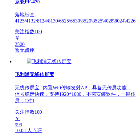
京瓷PF-470
落地纸盒 |
4125/4132/8124/8130/6525\6530\8520\8525\4028\8024\4226
关注指数
100
￥
2500
暂无点评
飞利浦无线传屏宝
无线传屏宝 | 内置Wifi传输发射AP，具备无传屏功能，
信号稳定快速，支持1920*1080，不需安装软件，一键传
屏，1对1
关注指数
100
￥
999
10.0
1人点评