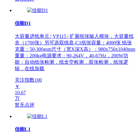
佳能D1
大容量进纸单元 | VP115 | 扩展纸张输入模块，大容量纸
盒（1700张）另可选双纸盘-C1纸张容量：4000张 纸张
克重：50-300gsm尺寸（宽X深X高）：980x750x1040mm
重量：200kg电源要求：90-264V，40-67Hz，200W功
能：自动纸张检测，纸盒空检测，双张检测，纸张逻
辑，在线加载
关注指数
100
￥
10.67
万
暂无点评
佳能L1