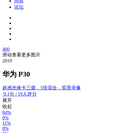
问答
论坛
400
滑动查看更多图片
2019
华为 P30
超感光徕卡三摄，5倍混合，双景录像
9.1
分
/
19人评分
展开
收起
84%
0%
11%
0%