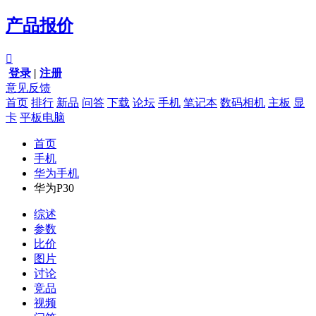
产品报价

登录
|
注册
意见反馈
首页
排行
新品
问答
下载
论坛
手机
笔记本
数码相机
主板
显
卡
平板电脑
首页
手机
华为手机
华为P30
综述
参数
比价
图片
讨论
竞品
视频