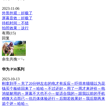
2023-11-06
外形外观：好极了
屏幕音效：好极了
待机时间：不错
拍照效果：这行
有用(
15
)
回复
余生共挽︶ㄣ
华为 P30系列
2023-10-13
刚拿到手～充了20分钟左右的电才有反应～吓得本喵喵以为花
钱买个板砖回来了～哈哈～不过还好～用了一周才来评价～电
池挺耐用的～屏幕不大也不小～挺适合我的～跟我以前的手机
稍微大点而已～但总体体验还行～后期若效果好～我后期再来
追个评～哈哈～