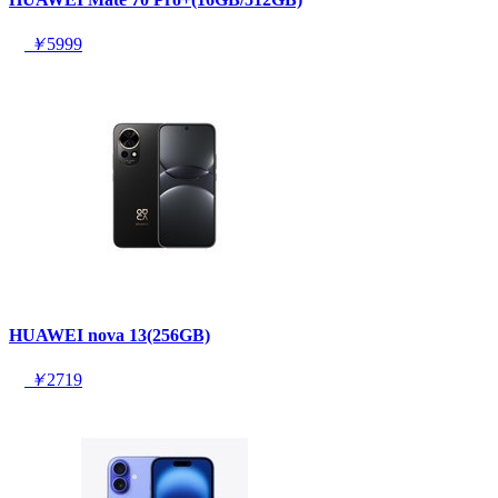
￥
5999
HUAWEI nova 13(256GB)
￥
2719