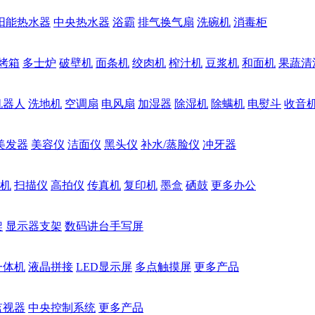
阳能热水器
中央热水器
浴霸
排气换气扇
洗碗机
消毒柜
烤箱
多士炉
破壁机
面条机
绞肉机
榨汁机
豆浆机
和面机
果蔬清
机器人
洗地机
空调扇
电风扇
加湿器
除湿机
除螨机
电熨斗
收音
美发器
美容仪
洁面仪
黑头仪
补水/蒸脸仪
冲牙器
机
扫描仪
高拍仪
传真机
复印机
墨盒
硒鼓
更多办公
架
显示器支架
数码讲台手写屏
一体机
液晶拼接
LED显示屏
多点触摸屏
更多产品
监视器
中央控制系统
更多产品