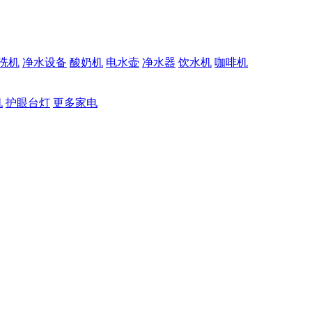
洗机
净水设备
酸奶机
电水壶
净水器
饮水机
咖啡机
机
护眼台灯
更多家电