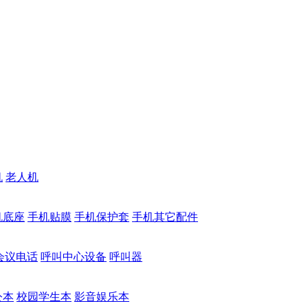
机
老人机
机底座
手机贴膜
手机保护套
手机其它配件
会议电话
呼叫中心设备
呼叫器
公本
校园学生本
影音娱乐本