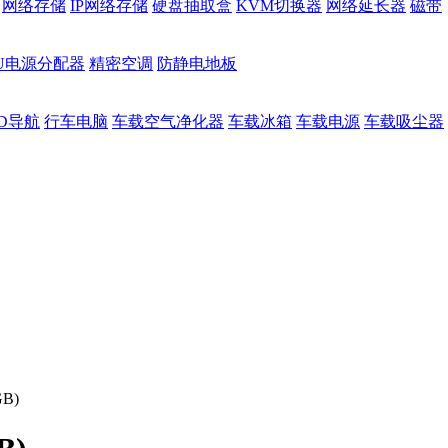
网络存储
IP网络存储
硬盘抽取盒
KVM切换器
网络延长器
磁带
DU电源分配器
精密空调
防静电地板
D导航
行车电脑
车载空气净化器
车载冰箱
车载电源
车载吸尘器
GB)