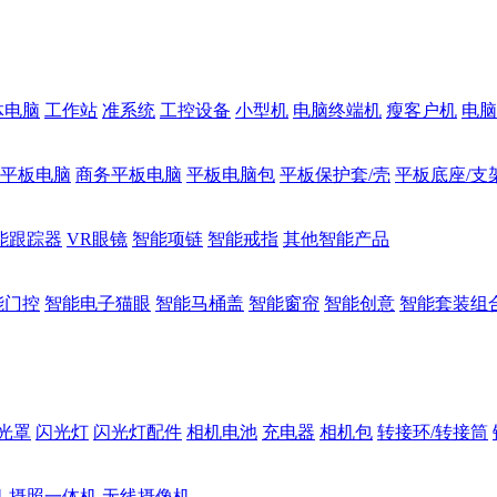
体电脑
工作站
准系统
工控设备
小型机
电脑终端机
瘦客户机
电脑
1平板电脑
商务平板电脑
平板电脑包
平板保护套/壳
平板底座/支
能跟踪器
VR眼镜
智能项链
智能戒指
其他智能产品
能门控
智能电子猫眼
智能马桶盖
智能窗帘
智能创意
智能套装组
光罩
闪光灯
闪光灯配件
相机电池
充电器
相机包
转接环/转接筒
机
摄照一体机
无线摄像机