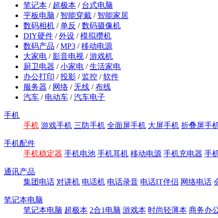
笔记本
/
超极本
/
台式电脑
平板电脑
/
智能穿戴
/
智能家居
数码相机
/
单反
/
数码摄像机
DIY硬件
/
外设
/
模拟攒机
数码产品
/
MP3
/
移动电源
大家电
/
影音电视
/
游戏机
厨卫电器
/
小家电
/
生活家电
办公打印
/
投影
/
监控
/
软件
服务器
/
网络
/
无线
/
布线
汽车
/
电动车
/
汽车电子
手机
手机
游戏手机
三防手机
全面屏手机
大屏手机
折叠屏手
手机配件
手机稳定器
手机电池
手机耳机
移动电源
手机充电器
手
通讯产品
集团电话
对讲机
电话机
电话录音
电话IT伴侣
网络电话
笔记本电脑
笔记本电脑
超极本
2合1电脑
游戏本
时尚轻薄本
商务办