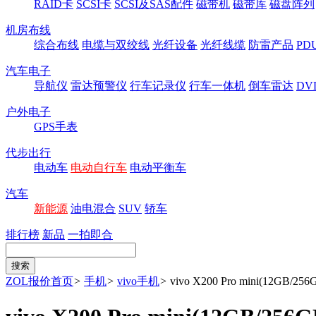
RAID卡
SCSI卡
SCSI及SAS配件
磁带机
磁带库
磁盘阵列
机房布线
综合布线
电缆与双绞线
光纤设备
光纤线缆
防雷产品
P
汽车电子
导航仪
雷达预警仪
行车记录仪
行车一体机
倒车雷达
DV
户外电子
GPS手表
代步出行
电动车
电动自行车
电动平衡车
汽车
新能源
油电混合
SUV
轿车
排行榜
新品
一拍即合
ZOL报价首页
>
手机
>
vivo手机
>
vivo X200 Pro mini(12GB/256