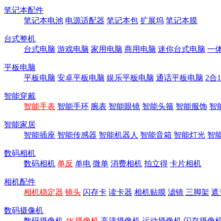
笔记本配件
笔记本电池
电源适配器
笔记本包
扩展坞
笔记本膜
台式整机
台式电脑
游戏电脑
家用电脑
商用电脑
迷你台式电脑
一
平板电脑
平板电脑
安卓平板电脑
娱乐平板电脑
通话平板电脑
2合
智能穿戴
智能手表
智能手环
腕表
智能眼镜
智能头箍
智能服饰
智
智能家居
智能插座
智能传感器
智能机器人
智能音箱
智能灯光
智
数码相机
数码相机
单反
单电
微单
消费相机
拍立得
卡片相机
相机配件
相机稳定器
镜头
闪存卡
读卡器
相机贴膜
滤镜
三脚架
遮
数码摄像机
数码摄像机
4K摄像机
高清摄像机
运动摄像机
闪存摄像