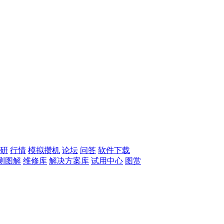
研
行情
模拟攒机
论坛
问答
软件下载
测图解
维修库
解决方案库
试用中心
图赏