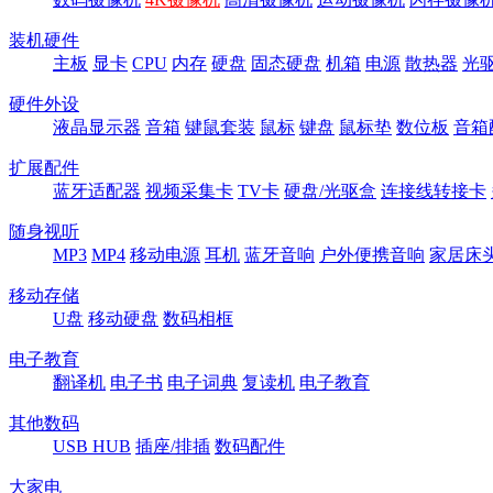
装机硬件
主板
显卡
CPU
内存
硬盘
固态硬盘
机箱
电源
散热器
光
硬件外设
液晶显示器
音箱
键鼠套装
鼠标
键盘
鼠标垫
数位板
音箱
扩展配件
蓝牙适配器
视频采集卡
TV卡
硬盘/光驱盒
连接线转接卡
随身视听
MP3
MP4
移动电源
耳机
蓝牙音响
户外便携音响
家居床
移动存储
U盘
移动硬盘
数码相框
电子教育
翻译机
电子书
电子词典
复读机
电子教育
其他数码
USB HUB
插座/排插
数码配件
大家电