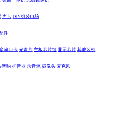
驱
声卡
DIY组装电脑
配件
多串口卡
光盘片
主板芯片组
显示芯片
其他装机
头音响
扩音器
录音笔
摄像头
麦克风