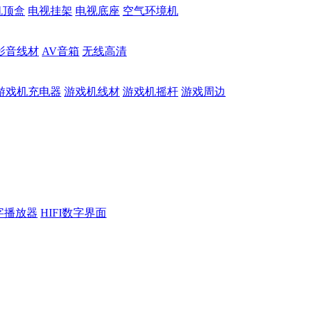
机顶盒
电视挂架
电视底座
空气环境机
影音线材
AV音箱
无线高清
游戏机充电器
游戏机线材
游戏机摇杆
游戏周边
数字播放器
HIFI数字界面