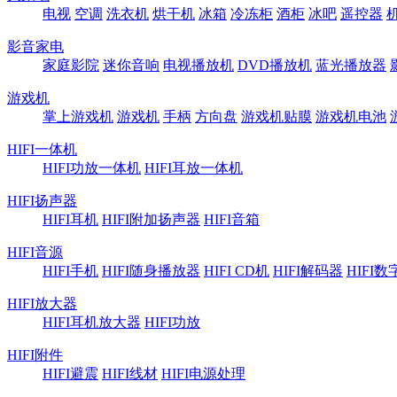
电视
空调
洗衣机
烘干机
冰箱
冷冻柜
酒柜
冰吧
遥控器
影音家电
家庭影院
迷你音响
电视播放机
DVD播放机
蓝光播放器
游戏机
掌上游戏机
游戏机
手柄
方向盘
游戏机贴膜
游戏机电池
HIFI一体机
HIFI功放一体机
HIFI耳放一体机
HIFI扬声器
HIFI耳机
HIFI附加扬声器
HIFI音箱
HIFI音源
HIFI手机
HIFI随身播放器
HIFI CD机
HIFI解码器
HIFI
HIFI放大器
HIFI耳机放大器
HIFI功放
HIFI附件
HIFI避震
HIFI线材
HIFI电源处理