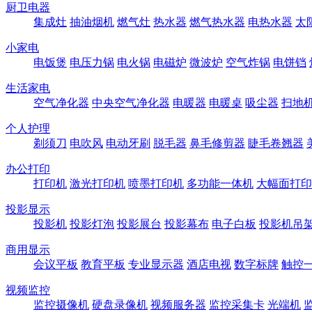
厨卫电器
集成灶
抽油烟机
燃气灶
热水器
燃气热水器
电热水器
太
小家电
电饭煲
电压力锅
电火锅
电磁炉
微波炉
空气炸锅
电饼铛
生活家电
空气净化器
中央空气净化器
电暖器
电暖桌
吸尘器
扫地
个人护理
剃须刀
电吹风
电动牙刷
脱毛器
鼻毛修剪器
睫毛卷翘器
办公打印
打印机
激光打印机
喷墨打印机
多功能一体机
大幅面打印
投影显示
投影机
投影灯泡
投影展台
投影幕布
电子白板
投影机吊
商用显示
会议平板
教育平板
专业显示器
酒店电视
数字标牌
触控
视频监控
监控摄像机
硬盘录像机
视频服务器
监控采集卡
光端机