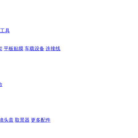
工具
架
平板贴膜
车载设备
连接线
合
镜头盖
取景器
更多配件