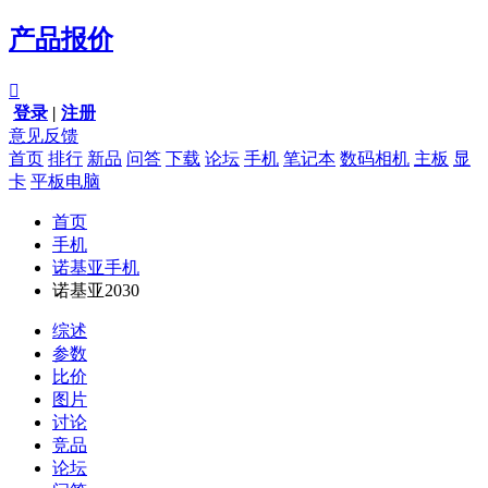
产品报价

登录
|
注册
意见反馈
首页
排行
新品
问答
下载
论坛
手机
笔记本
数码相机
主板
显
卡
平板电脑
首页
手机
诺基亚手机
诺基亚2030
综述
参数
比价
图片
讨论
竞品
论坛