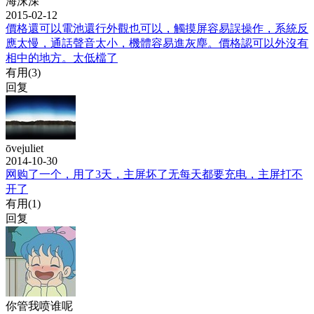
海沫深
2015-02-12
價格還可以電池還行外觀也可以，觸摸屏容易誤操作，系統反
應太慢，通話聲音太小，機體容易進灰塵。價格認可以外沒有
相中的地方。太低檔了
有用(
3
)
回复
ōvejuliet
2014-10-30
网购了一个，用了3天，主屏坏了无每天都要充电，主屏打不
开了
有用(
1
)
回复
你管我喷谁呢