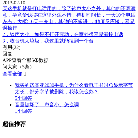
2013-02-10
买这手机就是打电话用的，除了铃声太小之外，其他的还算满
意，毕竟价钱摆在这里外观不错，待机时间长，一天10个电话
左右，大概5-6天一充电，其他的不多讲1，触屏反应慢，容易
误操作
2，铃声太小，如果不打开震动，在室外很容易漏接电话
3，收音机太垃圾，我这里就能搜到一个台
有用(
22
)
回复
APP查看全部5条数据
问大家（5条）
查看全部

我买的诺基亚2030手机，为什么看电子书时总显示字节
太长，部分字节被删除，我该怎么办？
5个回答
音量键坏了。声音小。怎么调
1个回答
超值推荐