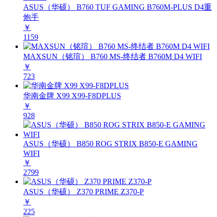
ASUS（华硕） B760 TUF GAMING B760M-PLUS D4重
炮手
￥
1159
MAXSUN（铭瑄） B760 MS-终结者 B760M D4 WIFI
￥
723
华南金牌 X99 X99-F8DPLUS
￥
928
ASUS（华硕） B850 ROG STRIX B850-E GAMING
WIFI
￥
2799
ASUS（华硕） Z370 PRIME Z370-P
￥
225