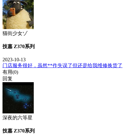
猫街少女ゾ
技嘉 Z370系列
2023-10-13
门店服务很好，虽然**作失误了但还是给我维修换货了
有用(
0
)
回复
深夜的六等星
技嘉 Z370系列