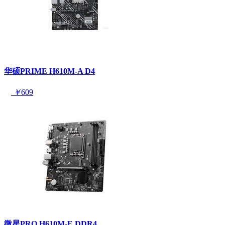
华硕PRIME H610M-A D4
￥
609
微星PRO H610M-E DDR4