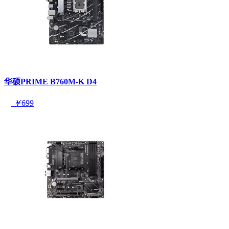
华硕PRIME B760M-K D4
￥
699