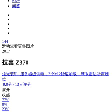
论坛
问答
144
滑动查看更多图片
2017
技嘉 Z370
炫光装甲+服务器级供电，3个M.2秒速加载，鹰眼雷达听声辨
位
9.0
分
/
13人评分
展开
收起
77%
0%
23%