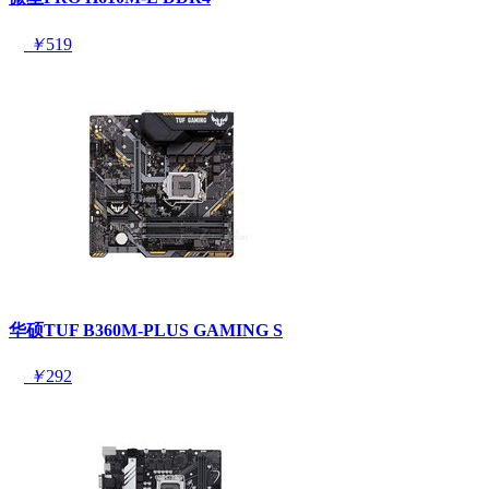
￥
519
华硕TUF B360M-PLUS GAMING S
￥
292