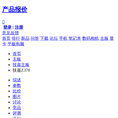
产品报价

登录
|
注册
意见反馈
首页
排行
新品
问答
下载
论坛
手机
笔记本
数码相机
主板
显
卡
平板电脑
首页
主板
技嘉主板
技嘉Z370
综述
参数
比价
图片
讨论
竞品
评测