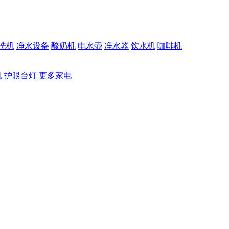
洗机
净水设备
酸奶机
电水壶
净水器
饮水机
咖啡机
机
护眼台灯
更多家电