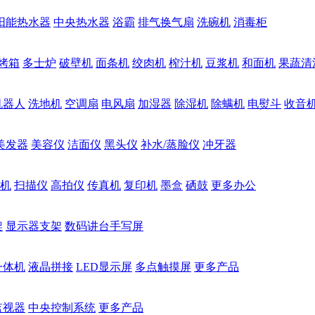
阳能热水器
中央热水器
浴霸
排气换气扇
洗碗机
消毒柜
烤箱
多士炉
破壁机
面条机
绞肉机
榨汁机
豆浆机
和面机
果蔬清
机器人
洗地机
空调扇
电风扇
加湿器
除湿机
除螨机
电熨斗
收音
美发器
美容仪
洁面仪
黑头仪
补水/蒸脸仪
冲牙器
机
扫描仪
高拍仪
传真机
复印机
墨盒
硒鼓
更多办公
架
显示器支架
数码讲台手写屏
一体机
液晶拼接
LED显示屏
多点触摸屏
更多产品
监视器
中央控制系统
更多产品