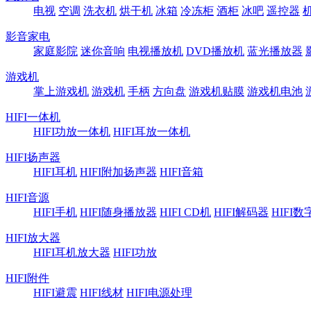
电视
空调
洗衣机
烘干机
冰箱
冷冻柜
酒柜
冰吧
遥控器
影音家电
家庭影院
迷你音响
电视播放机
DVD播放机
蓝光播放器
游戏机
掌上游戏机
游戏机
手柄
方向盘
游戏机贴膜
游戏机电池
HIFI一体机
HIFI功放一体机
HIFI耳放一体机
HIFI扬声器
HIFI耳机
HIFI附加扬声器
HIFI音箱
HIFI音源
HIFI手机
HIFI随身播放器
HIFI CD机
HIFI解码器
HIFI
HIFI放大器
HIFI耳机放大器
HIFI功放
HIFI附件
HIFI避震
HIFI线材
HIFI电源处理