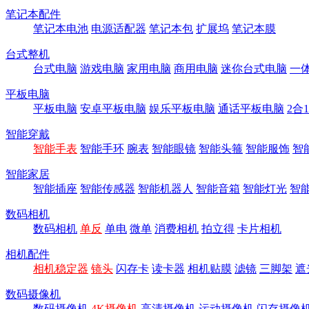
笔记本配件
笔记本电池
电源适配器
笔记本包
扩展坞
笔记本膜
台式整机
台式电脑
游戏电脑
家用电脑
商用电脑
迷你台式电脑
一
平板电脑
平板电脑
安卓平板电脑
娱乐平板电脑
通话平板电脑
2合
智能穿戴
智能手表
智能手环
腕表
智能眼镜
智能头箍
智能服饰
智
智能家居
智能插座
智能传感器
智能机器人
智能音箱
智能灯光
智
数码相机
数码相机
单反
单电
微单
消费相机
拍立得
卡片相机
相机配件
相机稳定器
镜头
闪存卡
读卡器
相机贴膜
滤镜
三脚架
遮
数码摄像机
数码摄像机
4K摄像机
高清摄像机
运动摄像机
闪存摄像