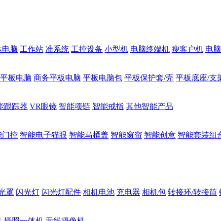
体电脑
工作站
准系统
工控设备
小型机
电脑终端机
瘦客户机
电脑
1平板电脑
商务平板电脑
平板电脑包
平板保护套/壳
平板底座/支
能跟踪器
VR眼镜
智能项链
智能戒指
其他智能产品
能门控
智能电子猫眼
智能马桶盖
智能窗帘
智能创意
智能套装组
光罩
闪光灯
闪光灯配件
相机电池
充电器
相机包
转接环/转接筒
机
摄照一体机
无线摄像机