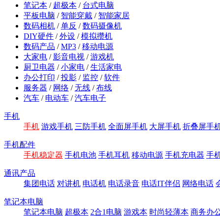
笔记本
/
超极本
/
台式电脑
平板电脑
/
智能穿戴
/
智能家居
数码相机
/
单反
/
数码摄像机
DIY硬件
/
外设
/
模拟攒机
数码产品
/
MP3
/
移动电源
大家电
/
影音电视
/
游戏机
厨卫电器
/
小家电
/
生活家电
办公打印
/
投影
/
监控
/
软件
服务器
/
网络
/
无线
/
布线
汽车
/
电动车
/
汽车电子
手机
手机
游戏手机
三防手机
全面屏手机
大屏手机
折叠屏手
手机配件
手机稳定器
手机电池
手机耳机
移动电源
手机充电器
手
通讯产品
集团电话
对讲机
电话机
电话录音
电话IT伴侣
网络电话
笔记本电脑
笔记本电脑
超极本
2合1电脑
游戏本
时尚轻薄本
商务办