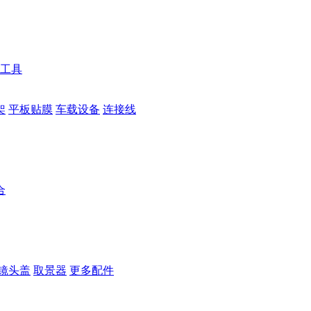
工具
架
平板贴膜
车载设备
连接线
合
镜头盖
取景器
更多配件