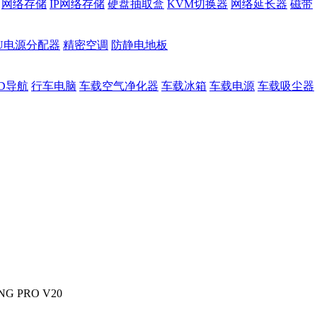
网络存储
IP网络存储
硬盘抽取盒
KVM切换器
网络延长器
磁带
DU电源分配器
精密空调
防静电地板
D导航
行车电脑
车载空气净化器
车载冰箱
车载电源
车载吸尘器
G PRO V20