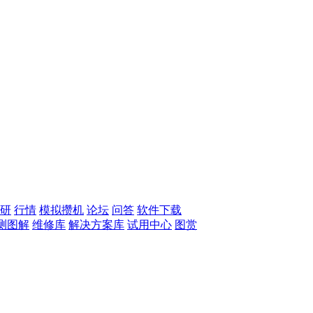
研
行情
模拟攒机
论坛
问答
软件下载
测图解
维修库
解决方案库
试用中心
图赏