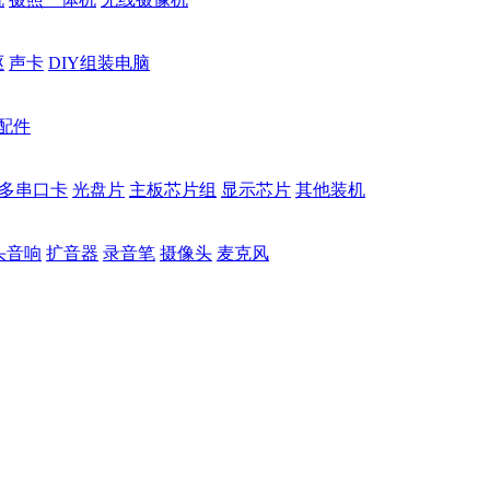
驱
声卡
DIY组装电脑
配件
多串口卡
光盘片
主板芯片组
显示芯片
其他装机
头音响
扩音器
录音笔
摄像头
麦克风