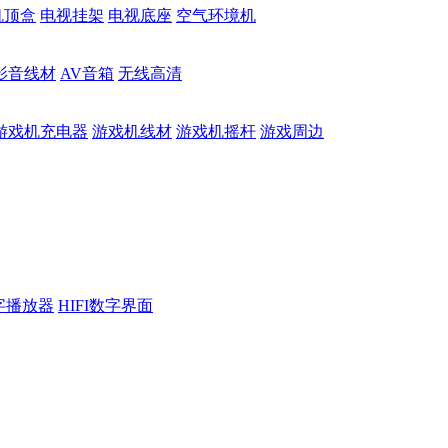
机顶盒
电视挂架
电视底座
空气环境机
影音线材
AV音箱
无线高清
游戏机充电器
游戏机线材
游戏机摇杆
游戏周边
数字播放器
HIFI数字界面