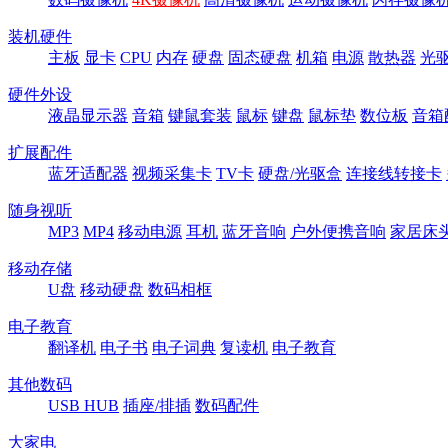
装机硬件
主板
显卡
CPU
内存
硬盘
固态硬盘
机箱
电源
散热器
光
硬件外设
液晶显示器
音箱
键鼠套装
鼠标
键盘
鼠标垫
数位板
音箱
扩展配件
蓝牙适配器
视频采集卡
TV卡
硬盘/光驱盒
连接线转接卡
随身视听
MP3
MP4
移动电源
耳机
蓝牙音响
户外便携音响
家居床
移动存储
U盘
移动硬盘
数码相框
电子教育
翻译机
电子书
电子词典
复读机
电子教育
其他数码
USB HUB
插座/排插
数码配件
大家电