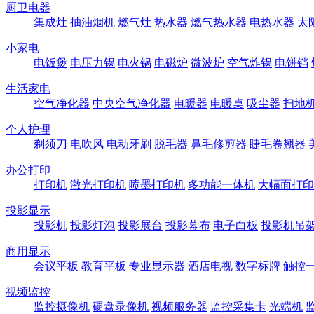
厨卫电器
集成灶
抽油烟机
燃气灶
热水器
燃气热水器
电热水器
太
小家电
电饭煲
电压力锅
电火锅
电磁炉
微波炉
空气炸锅
电饼铛
生活家电
空气净化器
中央空气净化器
电暖器
电暖桌
吸尘器
扫地
个人护理
剃须刀
电吹风
电动牙刷
脱毛器
鼻毛修剪器
睫毛卷翘器
办公打印
打印机
激光打印机
喷墨打印机
多功能一体机
大幅面打印
投影显示
投影机
投影灯泡
投影展台
投影幕布
电子白板
投影机吊
商用显示
会议平板
教育平板
专业显示器
酒店电视
数字标牌
触控
视频监控
监控摄像机
硬盘录像机
视频服务器
监控采集卡
光端机