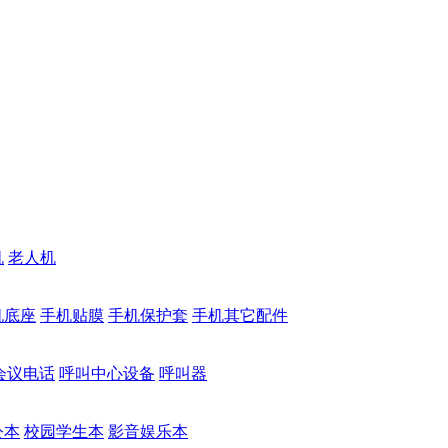
机
老人机
机底座
手机贴膜
手机保护套
手机其它配件
会议电话
呼叫中心设备
呼叫器
公本
校园学生本
影音娱乐本