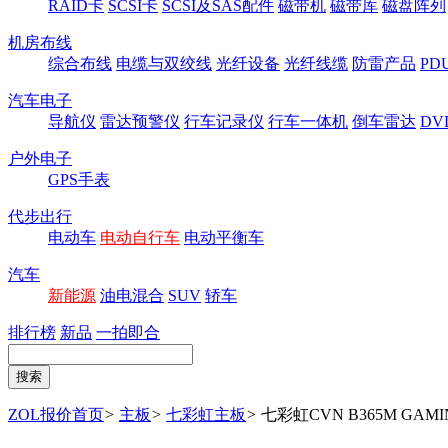
RAID卡
SCSI卡
SCSI及SAS配件
磁带机
磁带库
磁盘阵列
机房布线
综合布线
电缆与双绞线
光纤设备
光纤线缆
防雷产品
P
汽车电子
导航仪
雷达预警仪
行车记录仪
行车一体机
倒车雷达
DV
户外电子
GPS手表
代步出行
电动车
电动自行车
电动平衡车
汽车
新能源
油电混合
SUV
轿车
排行榜
新品
一拍即合
ZOL报价首页
>
主板
>
七彩虹主板
>
七彩虹CVN B365M GAMIN