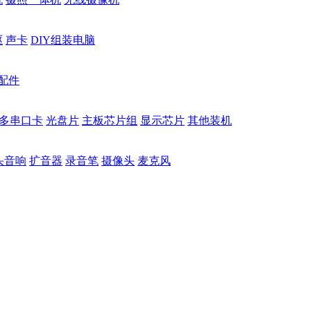
驱
声卡
DIY组装电脑
配件
多串口卡
光盘片
主板芯片组
显示芯片
其他装机
头音响
扩音器
录音笔
摄像头
麦克风