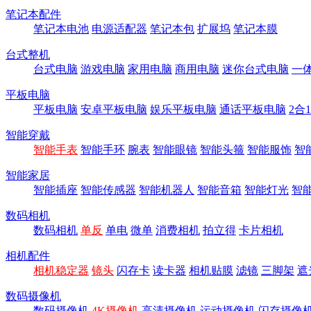
笔记本配件
笔记本电池
电源适配器
笔记本包
扩展坞
笔记本膜
台式整机
台式电脑
游戏电脑
家用电脑
商用电脑
迷你台式电脑
一
平板电脑
平板电脑
安卓平板电脑
娱乐平板电脑
通话平板电脑
2合
智能穿戴
智能手表
智能手环
腕表
智能眼镜
智能头箍
智能服饰
智
智能家居
智能插座
智能传感器
智能机器人
智能音箱
智能灯光
智
数码相机
数码相机
单反
单电
微单
消费相机
拍立得
卡片相机
相机配件
相机稳定器
镜头
闪存卡
读卡器
相机贴膜
滤镜
三脚架
遮
数码摄像机
数码摄像机
4K摄像机
高清摄像机
运动摄像机
闪存摄像