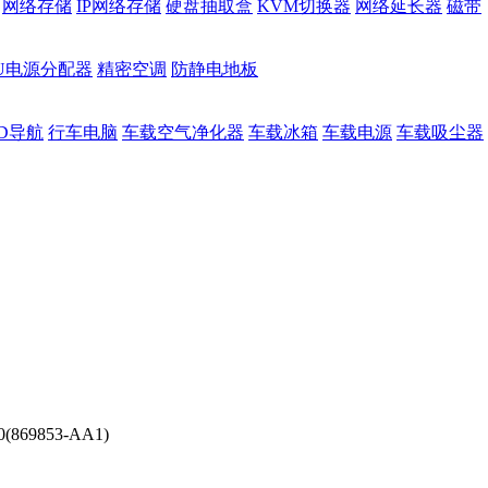
网络存储
IP网络存储
硬盘抽取盒
KVM切换器
网络延长器
磁带
DU电源分配器
精密空调
防静电地板
D导航
行车电脑
车载空气净化器
车载冰箱
车载电源
车载吸尘器
0(869853-AA1)