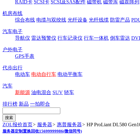
RAID卡
SCSI卡
SCSI及SAS配件
磁带机
磁带库
磁盘阵列
机房布线
综合布线
电缆与双绞线
光纤设备
光纤线缆
防雷产品
P
汽车电子
导航仪
雷达预警仪
行车记录仪
行车一体机
倒车雷达
DV
户外电子
GPS手表
代步出行
电动车
电动自行车
电动平衡车
汽车
新能源
油电混合
SUV
轿车
排行榜
新品
一拍即合
ZOL报价首页
>
服务器
>
惠普服务器
>
HP ProLiant DL580 Gen1
服务器定制置换回收15699999986(微信同号)