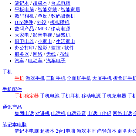
笔记本
/
超极本
/
台式电脑
平板电脑
/
智能穿戴
/
智能家居
数码相机
/
单反
/
数码摄像机
DIY硬件
/
外设
/
模拟攒机
数码产品
/
MP3
/
移动电源
大家电
/
影音电视
/
游戏机
厨卫电器
/
小家电
/
生活家电
办公打印
/
投影
/
监控
/
软件
服务器
/
网络
/
无线
/
布线
汽车
/
电动车
/
汽车电子
手机
手机
游戏手机
三防手机
全面屏手机
大屏手机
折叠屏手
手机配件
手机稳定器
手机电池
手机耳机
移动电源
手机充电器
手
通讯产品
集团电话
对讲机
电话机
电话录音
电话IT伴侣
网络电话
笔记本电脑
笔记本电脑
超极本
2合1电脑
游戏本
时尚轻薄本
商务办