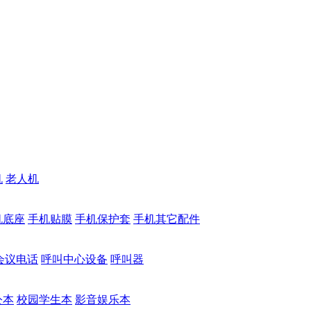
机
老人机
机底座
手机贴膜
手机保护套
手机其它配件
会议电话
呼叫中心设备
呼叫器
公本
校园学生本
影音娱乐本