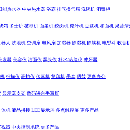
阳能热水器
中央热水器
浴霸
排气换气扇
洗碗机
消毒柜
烤箱
多士炉
破壁机
面条机
绞肉机
榨汁机
豆浆机
和面机
果蔬清
机器人
洗地机
空调扇
电风扇
加湿器
除湿机
除螨机
电熨斗
收音
美发器
美容仪
洁面仪
黑头仪
补水/蒸脸仪
冲牙器
机
扫描仪
高拍仪
传真机
复印机
墨盒
硒鼓
更多办公
架
显示器支架
数码讲台手写屏
一体机
液晶拼接
LED显示屏
多点触摸屏
更多产品
监视器
中央控制系统
更多产品