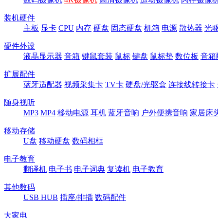
装机硬件
主板
显卡
CPU
内存
硬盘
固态硬盘
机箱
电源
散热器
光
硬件外设
液晶显示器
音箱
键鼠套装
鼠标
键盘
鼠标垫
数位板
音箱
扩展配件
蓝牙适配器
视频采集卡
TV卡
硬盘/光驱盒
连接线转接卡
随身视听
MP3
MP4
移动电源
耳机
蓝牙音响
户外便携音响
家居床
移动存储
U盘
移动硬盘
数码相框
电子教育
翻译机
电子书
电子词典
复读机
电子教育
其他数码
USB HUB
插座/排插
数码配件
大家电