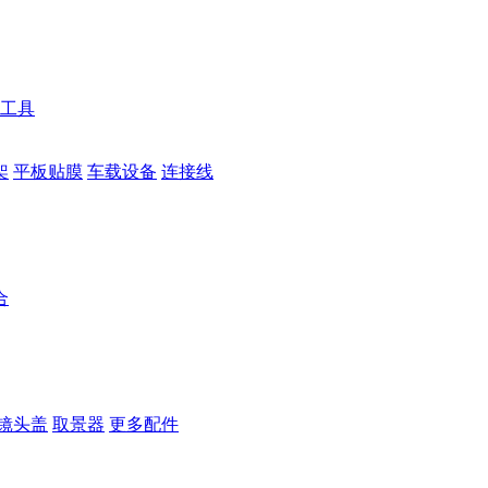
工具
架
平板贴膜
车载设备
连接线
合
镜头盖
取景器
更多配件