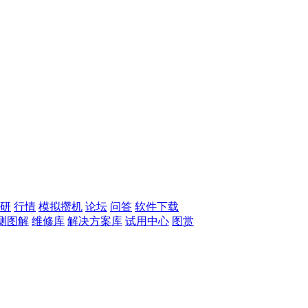
研
行情
模拟攒机
论坛
问答
软件下载
测图解
维修库
解决方案库
试用中心
图赏