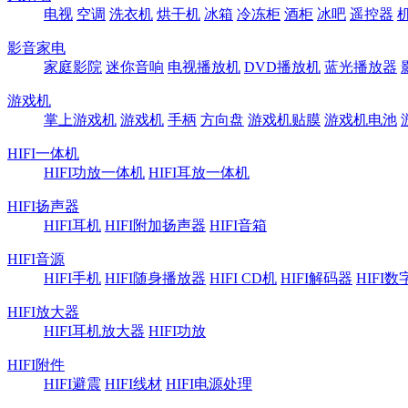
电视
空调
洗衣机
烘干机
冰箱
冷冻柜
酒柜
冰吧
遥控器
影音家电
家庭影院
迷你音响
电视播放机
DVD播放机
蓝光播放器
游戏机
掌上游戏机
游戏机
手柄
方向盘
游戏机贴膜
游戏机电池
HIFI一体机
HIFI功放一体机
HIFI耳放一体机
HIFI扬声器
HIFI耳机
HIFI附加扬声器
HIFI音箱
HIFI音源
HIFI手机
HIFI随身播放器
HIFI CD机
HIFI解码器
HIFI
HIFI放大器
HIFI耳机放大器
HIFI功放
HIFI附件
HIFI避震
HIFI线材
HIFI电源处理