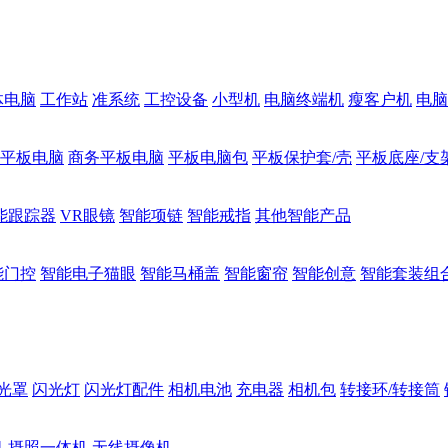
体电脑
工作站
准系统
工控设备
小型机
电脑终端机
瘦客户机
电脑
1平板电脑
商务平板电脑
平板电脑包
平板保护套/壳
平板底座/支
能跟踪器
VR眼镜
智能项链
智能戒指
其他智能产品
能门控
智能电子猫眼
智能马桶盖
智能窗帘
智能创意
智能套装组
光罩
闪光灯
闪光灯配件
相机电池
充电器
相机包
转接环/转接筒
机
摄照一体机
无线摄像机