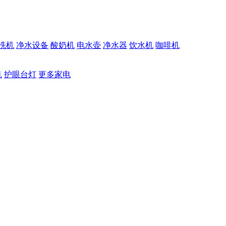
洗机
净水设备
酸奶机
电水壶
净水器
饮水机
咖啡机
机
护眼台灯
更多家电