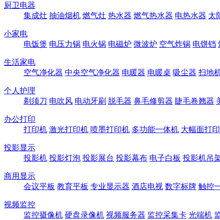
厨卫电器
集成灶
抽油烟机
燃气灶
热水器
燃气热水器
电热水器
太
小家电
电饭煲
电压力锅
电火锅
电磁炉
微波炉
空气炸锅
电饼铛
生活家电
空气净化器
中央空气净化器
电暖器
电暖桌
吸尘器
扫地
个人护理
剃须刀
电吹风
电动牙刷
脱毛器
鼻毛修剪器
睫毛卷翘器
办公打印
打印机
激光打印机
喷墨打印机
多功能一体机
大幅面打印
投影显示
投影机
投影灯泡
投影展台
投影幕布
电子白板
投影机吊
商用显示
会议平板
教育平板
专业显示器
酒店电视
数字标牌
触控
视频监控
监控摄像机
硬盘录像机
视频服务器
监控采集卡
光端机