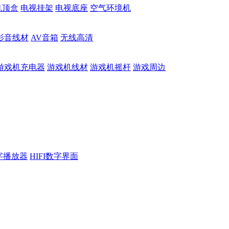
机顶盒
电视挂架
电视底座
空气环境机
影音线材
AV音箱
无线高清
游戏机充电器
游戏机线材
游戏机摇杆
游戏周边
数字播放器
HIFI数字界面