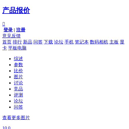
产品报价

登录
|
注册
意见反馈
首页
排行
新品
问答
下载
论坛
手机
笔记本
数码相机
主板
显
卡
平板电脑
综述
参数
比价
图片
讨论
竞品
评测
论坛
问答
查看更多图片
10.0