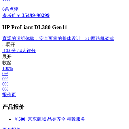
6条点评
35499-90299
参考价
￥
HP ProLiant DL380 Gen11
直观的运维体验，安全可靠的整体设计，2U两路机架式
...展开
10.0
分
/
4人评分
展开
收起
100%
0%
0%
0%
0%
报价页
产品报价
￥
500
京东商城
品类齐全 精致服务