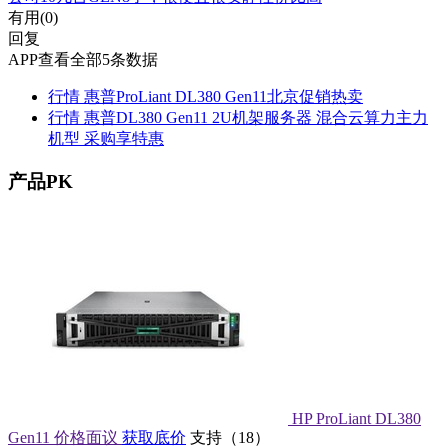
有用(
0
)
回复
APP查看全部5条数据
行情
惠普ProLiant DL380 Gen11北京促销热卖
行情
惠普DL380 Gen11 2U机架服务器 混合云算力主力
机型 采购享特惠
产品PK
HP ProLiant DL380
Gen11
价格面议
获取底价
支持
（
18
）