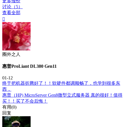
更多报价
讨论（5）
查看全部

圈外之人
惠普ProLiant DL380 Gen11
01-12
终于把机器折腾好了！！软硬件都调顺畅了，也学到很多东
西，
惠普（HP) MicroServer Gen8微型立式服务器 真的很好！值得
买！！买了不会后悔！
有用(
0
)
回复