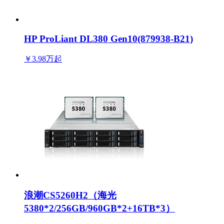
HP ProLiant DL380 Gen10(879938-B21)
￥3.98万
起
浪潮CS5260H2（海光
5380*2/256GB/960GB*2+16TB*3）