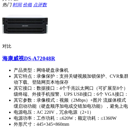
热门
时间
价格
点评数
对比
海康威视DS-A72048R
产品类型：
网络硬盘录像机
其它特点：
录像保护：支持关键视频加锁保护、CVR集群
动下载、登陆网页本地保存
其它接口：
数据接口：4个千兆以太网口（可扩展至8个），
级终端、外接手机报警、UPS USB接口：6个 VGA接口：
其它参数：
录像模式：视频（2Mbps）+图片 流媒体模式
缓启动功能（硬盘顺序加电或交错加电功能），避免上电时
电源电压：
AC 220V，冗余电源（2+1）
电源功率：
工作功耗：≤620W；额定功耗：≤1360W
外形尺寸：
445×345×860mm