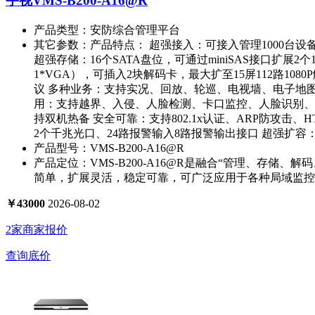
宇视VMS-B200-A16@R
产品类型：
安防综合管理平台
其它参数：
产品特点： 超强接入：可接入管理1000台设
超强存储：16个SATA盘位，可通过miniSAS接口扩展2
1*VGA），可插入2块解码卡，最大扩至15屏112路1080P
议 多种业务：支持实况、回放、轮巡、电视墙、电子地图、语音
用：支持越界、入侵、人脸检测、卡口监控、人脸识别、客
持双机热备 安全可靠：支持802.1x认证、ARP防攻击、
2个千兆光口、24路报警输入8路报警输出接口 超强扩
产品型号：
VMS-B200-A16@R
产品定位：
VMS-B200-A16@R是融合“管理、存
简单，扩展灵活，稳定可靠，可广泛应用于各种局域监控
￥
43000
2026-08-02
2家商家报价
查询底价