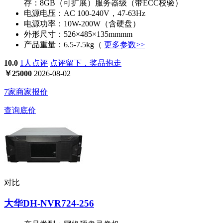
存：8GB（可扩展）服务器级（带ECC校验）
电源电压：
AC 100-240V，47-63Hz
电源功率：
10W-200W（含硬盘）
外形尺寸：
526×485×135mmmm
产品重量：
6.5-7.5kg（
更多参数>>
10.0
1人点评
点评留下，奖品抱走
￥
25000
2026-08-02
7家商家报价
查询底价
对比
大华DH-NVR724-256