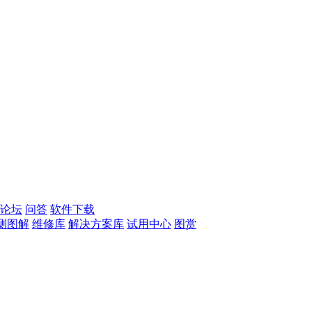
论坛
问答
软件下载
测图解
维修库
解决方案库
试用中心
图赏