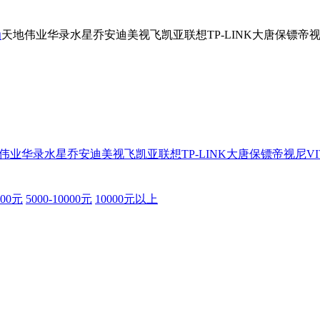
为
天地伟业
华录
水星
乔安
迪美视
飞凯亚
联想
TP-LINK
大唐保镖
帝
伟业
华录
水星
乔安
迪美视
飞凯亚
联想
TP-LINK
大唐保镖
帝视尼
V
000元
5000-10000元
10000元以上