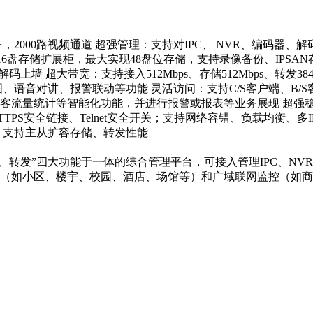
备，2000路视频通道 超强管理：支持对IPC、 NVR、编码
个16盘存储扩展柜，最大实现48盘位存储，支持录像备份、IPSAN存储
解码上墙 超大带宽：支持接入512Mbps、存储512Mbps、转发384
对讲、报警联动等功能 灵活访问：支持C/S客户端、B/S客户端、移
流量统计等智能化功能，并进行报警或报表等业务展现 超强稳定：
HTTPS安全链接、Telnet安全开关；支持网络容错、负载均衡、
容：支持主从扩容存储、转发性能
储、解码、转发”四大功能于一体的综合管理平台，可接入管理IPC
（如小区、楼宇、校园、酒店、场馆等）和广域联网监控（如商