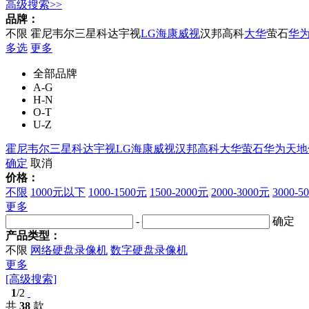
高级搜索>>
品牌：
不限
霍尼韦尔
三星
科达
宇视
LG
海康威视
汉邦高科
大华
萤石
华
多选
更多
全部品牌
A-G
H-N
O-T
U-Z
霍尼韦尔
三星
科达
宇视
LG
海康威视
汉邦高科
大华
萤石
华为
天地
确定
取消
价格：
不限
1000元以下
1000-1500元
1500-2000元
2000-3000元
3000-5
更多
-
确定
产品类型：
不限
网络硬盘录像机
数字硬盘录像机
更多
[高级搜索]
1
/2
共
38
款