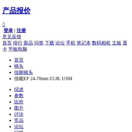
产品报价

登录
|
注册
意见反馈
首页
排行
新品
问答
下载
论坛
手机
笔记本
数码相机
主板
显
卡
平板电脑
首页
镜头
佳能镜头
佳能EF 24-70mm f/2.8L USM
综述
参数
比价
图片
讨论
竞品
论坛