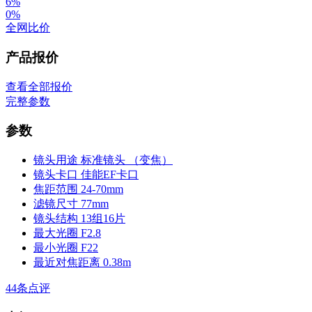
6%
0%
全网比价
产品报价
查看全部报价
完整参数
参数
镜头用途
标准镜头 （变焦）
镜头卡口
佳能EF卡口
焦距范围
24-70mm
滤镜尺寸
77mm
镜头结构
13组16片
最大光圈
F2.8
最小光圈
F22
最近对焦距离
0.38m
44
条点评