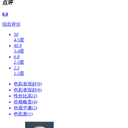
点评
8.8
综合评分
50
4-5星
40.9
3-4星
6.8
2-3星
2.3
1-2星
色彩表现好(9)
色彩表现好(6)
性价比高(2)
价格略贵(4)
外观平庸(2)
色彩差(1)