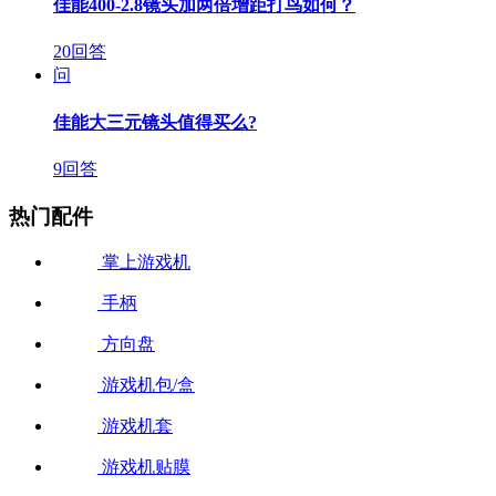
佳能400-2.8镜头加两倍增距打鸟如何？
20回答
问
佳能大三元镜头值得买么?
9回答
热门配件
掌上游戏机
手柄
方向盘
游戏机包/盒
游戏机套
游戏机贴膜