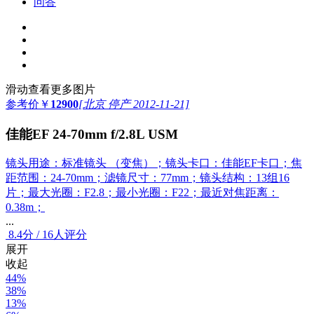
问答
滑动查看更多图片
参考价
￥
12900
[北京 停产 2012-11-21]
佳能EF 24-70mm f/2.8L USM
镜头用途：标准镜头 （变焦）；镜头卡口：佳能EF卡口；焦
距范围：24-70mm；滤镜尺寸：77mm；镜头结构：13组16
片；最大光圈：F2.8；最小光圈：F22；最近对焦距离：
0.38m；
...
8.4
分
/
16人评分
展开
收起
44%
38%
13%