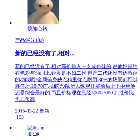
境随心转
产品评分
10.0
新的已经没有了,相对...
新的已经没有了,相对高价购入一支成色佳的,说他好是胜
在色彩与油润上,锐度是不如二代,但是二代还没有伪微距
的功能呢?金属镜身缺点稍重优点耐用,80%的场景都可以
胜任,比28-70广,抗眩光强.所以纵观佳能前后上下中焦他
还是综合最好的,而且价格现在已经5000-7000了,性价比
也非常高
2015-03-22 更新
103
jhjsbg