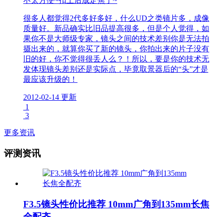
不太方便~扣上后成定焦了~
很多人都觉得2代多好多好，什么UD之类镜片多，成像
质量好。新品确实比旧品提高很多，但是个人觉得，如
果你不是大师级专家，镜头之间的技术差别你是无法拍
摄出来的，就算你买了新的镜头，你拍出来的片子没有
旧的好，你不觉得很丢人么？！所以，要是你的技术无
发体现镜头差别还是实际点，毕竟取景器后的“头”才是
最应该升级的！
2012-02-14 更新
1
3
更多资讯
评测资讯
F3.5镜头性价比推荐 10mm广角到135mm长焦
全配齐