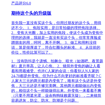
产品评分
6.0
期待这个头的升级版
首先我一直没有买这个头，但用过朋友的这个头，用得
还不少。 1、焦段实用，是日常拍摄的理想焦段选择。
2、变焦大光圈，加上实用的焦段，使这个头成为变焦中
理想的选择，我就是一直没有买这个头，但常常厚脸皮
蹭朋友的用，呵呵，离不开啊。 3、做工和用料没得
说，算是很厚道了，符合红圈头的标准。 4、从目前的
价位，性价比算可以了。
1、没有防抖是个遗憾。拍舞台、暗光（如酒吧、夜景题
材）废片率高，让人心焦。 2、镜筒外变焦的确让人看
着和用着难受。也许C人家的会说：你看别人N人家的
24-70都是外变焦。但为什么不向更好的标准看齐呢？C
人家大三元的两元都是内变焦了，唯有这个头还是外变
焦，大三元还是不够完美啊。其他两元都能做出内变焦
的，相信这个头一样能做得出来。外变焦一来看着不爽
（只要不用遮光罩，业余狗狗味败露无疑），二来镜筒
容易进灰，防尘、防水、防潮是个问题。