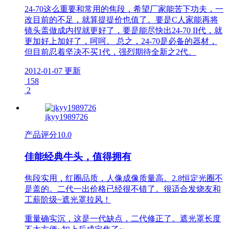
24-70这么重要和常用的焦段，希望厂家能苦下功夫，一
改目前的不足，就算提提价也值了。要是C人家能再将
镜头盖做成内捏就更好了，要是能尽快出24-70 II代，就
更加好上加好了，呵呵。 总之，24-70是必备的器材，
但目前忍着坚决不买1代，强烈期待全新之2代。
2012-01-07 更新
158
2
jkyy1989726
产品评分
10.0
佳能经典牛头，值得拥有
焦段实用，红圈品质，人像成像质量高。2.8恒定光圈不
是盖的。二代一出价格已经很不错了。很适合发烧友和
工薪阶级~遮光罩拉风！
重量确实沉，这是一代缺点，二代修正了。遮光罩长度