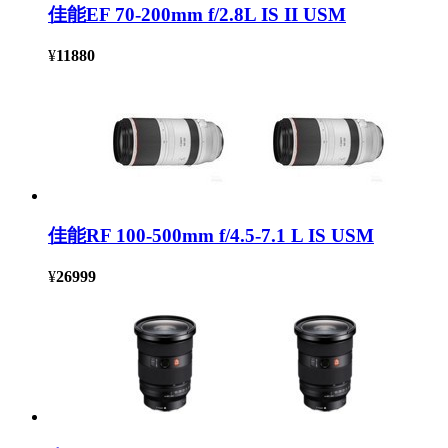
佳能EF 70-200mm f/2.8L IS II USM
¥
11880
佳能RF 100-500mm f/4.5-7.1 L IS USM
¥
26999