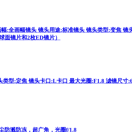
幅:全画幅镜头 镜头用途:标准镜头 镜头类型:变焦 镜头卡
非球面镜片和2枚ED镜片）
类型:定焦 镜头卡口:L卡口 最大光圈:F1.8 滤镜尺寸:6
尘防溅防冻，超广角，光圈f/1.8