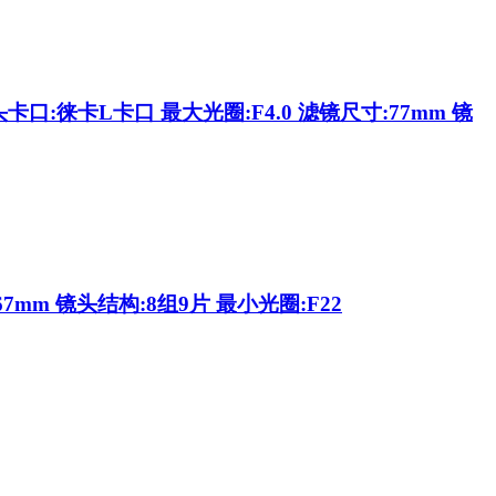
口:徕卡L卡口 最大光圈:F4.0 滤镜尺寸:77mm 镜
7mm 镜头结构:8组9片 最小光圈:F22