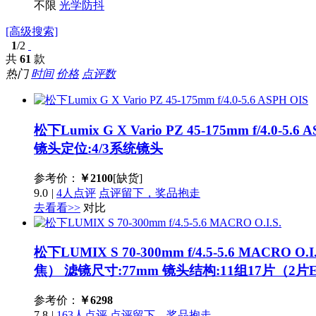
不限
光学防抖
[高级搜索]
1
/2
共
61
款
热门
时间
价格
点评数
松下Lumix G X Vario PZ 45-175mm f/4.0-5.6 
镜头定位:4/3系统镜头
参考价：
￥
2100
[缺货]
9.0
|
4人点评
点评留下，奖品抱走
去看看>>
对比
松下LUMIX S 70-300mm f/4.5-5.6 MACRO O.I
焦） 滤镜尺寸:77mm 镜头结构:11组17片（2
参考价：
￥
6298
7.8
|
163人点评
点评留下，奖品抱走