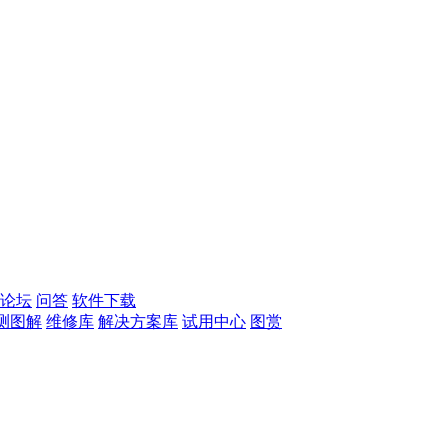
论坛
问答
软件下载
测图解
维修库
解决方案库
试用中心
图赏