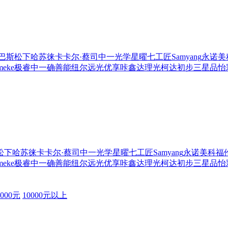
巴斯
松下
哈苏
徕卡
卡尔·蔡司
中一光学
星曜
七工匠
Samyang
永诺
美
meke
极睿
中一
确善能
纽尔
远光
优享
咔鑫达
理光
柯达
初步
三星
品怡
松下
哈苏
徕卡
卡尔·蔡司
中一光学
星曜
七工匠
Samyang
永诺
美科
福
meke
极睿
中一
确善能
纽尔
远光
优享
咔鑫达
理光
柯达
初步
三星
品怡
0000元
10000元以上