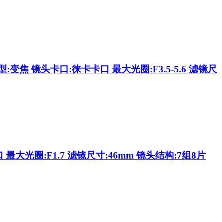
变焦 镜头卡口:徕卡卡口 最大光圈:F3.5-5.6 滤镜尺
最大光圈:F1.7 滤镜尺寸:46mm 镜头结构:7组8片