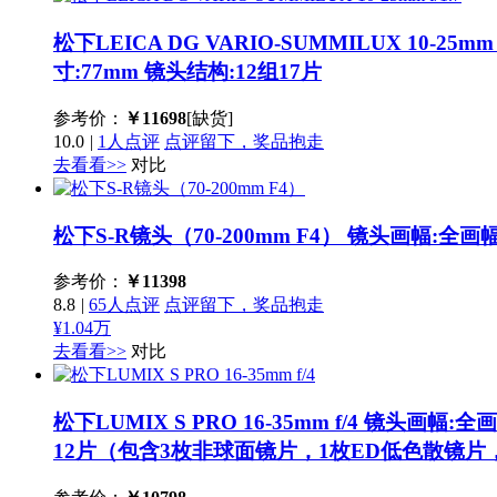
松下LEICA DG VARIO-SUMMILUX 10-25mm f
寸:77mm 镜头结构:12组17片
参考价：
￥
11698
[缺货]
10.0
|
1人点评
点评留下，奖品抱走
去看看>>
对比
松下S-R镜头（70-200mm F4）
镜头画幅:全画幅 
参考价：
￥
11398
8.8
|
65人点评
点评留下，奖品抱走
¥1.04万
去看看>>
对比
松下LUMIX S PRO 16-35mm f/4
镜头画幅:全画
12片（包含3枚非球面镜片，1枚ED低色散镜片