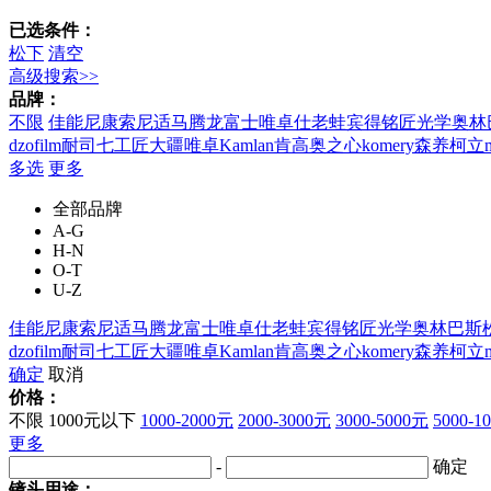
已选条件：
松下
清空
高级搜索>>
品牌：
不限
佳能
尼康
索尼
适马
腾龙
富士
唯卓仕
老蛙
宾得
铭匠光学
奥林
dzofilm
耐司
七工匠
大疆
唯卓
Kamlan
肯高
奥之心
komery
森养
柯立
多选
更多
全部品牌
A-G
H-N
O-T
U-Z
佳能
尼康
索尼
适马
腾龙
富士
唯卓仕
老蛙
宾得
铭匠光学
奥林巴斯
dzofilm
耐司
七工匠
大疆
唯卓
Kamlan
肯高
奥之心
komery
森养
柯立
确定
取消
价格：
不限
1000元以下
1000-2000元
2000-3000元
3000-5000元
5000-1
更多
-
确定
镜头用途：