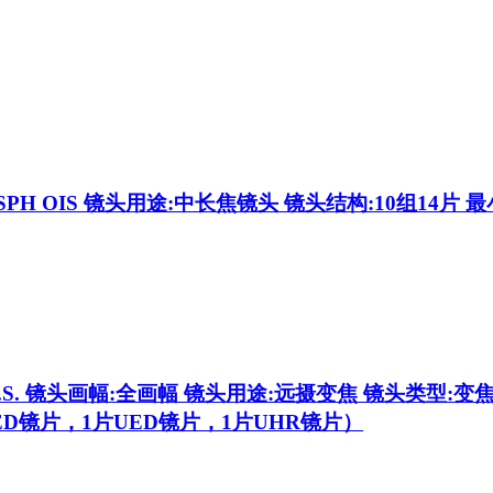
ASPH OIS
镜头用途:中长焦镜头 镜头结构:10组14片 最小光圈
.S.
镜头画幅:全画幅 镜头用途:远摄变焦 镜头类型:变焦 镜
片ED镜片，1片UED镜片，1片UHR镜片）