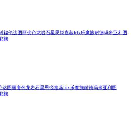
科
福伦达
图丽
变色龙
岩石星
思锐
嘉蕊
IrIx
乐魔
施耐德
玛米亚利图
彩族
伦达
图丽
变色龙
岩石星
思锐
嘉蕊
IrIx
乐魔
施耐德
玛米亚利图
彩族