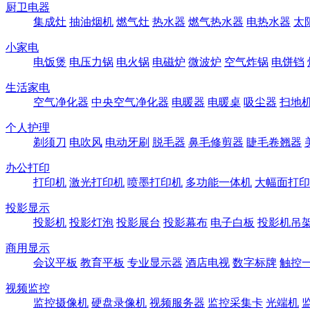
厨卫电器
集成灶
抽油烟机
燃气灶
热水器
燃气热水器
电热水器
太
小家电
电饭煲
电压力锅
电火锅
电磁炉
微波炉
空气炸锅
电饼铛
生活家电
空气净化器
中央空气净化器
电暖器
电暖桌
吸尘器
扫地
个人护理
剃须刀
电吹风
电动牙刷
脱毛器
鼻毛修剪器
睫毛卷翘器
办公打印
打印机
激光打印机
喷墨打印机
多功能一体机
大幅面打印
投影显示
投影机
投影灯泡
投影展台
投影幕布
电子白板
投影机吊
商用显示
会议平板
教育平板
专业显示器
酒店电视
数字标牌
触控
视频监控
监控摄像机
硬盘录像机
视频服务器
监控采集卡
光端机