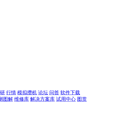
研
行情
模拟攒机
论坛
问答
软件下载
测图解
维修库
解决方案库
试用中心
图赏