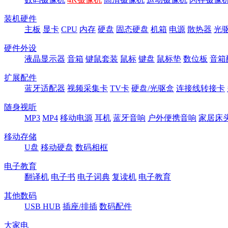
装机硬件
主板
显卡
CPU
内存
硬盘
固态硬盘
机箱
电源
散热器
光
硬件外设
液晶显示器
音箱
键鼠套装
鼠标
键盘
鼠标垫
数位板
音箱
扩展配件
蓝牙适配器
视频采集卡
TV卡
硬盘/光驱盒
连接线转接卡
随身视听
MP3
MP4
移动电源
耳机
蓝牙音响
户外便携音响
家居床
移动存储
U盘
移动硬盘
数码相框
电子教育
翻译机
电子书
电子词典
复读机
电子教育
其他数码
USB HUB
插座/排插
数码配件
大家电