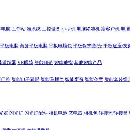
体电脑
工作站
准系统
工控设备
小型机
电脑终端机
瘦客户机
电脑
1平板电脑
商务平板电脑
平板电脑包
平板保护套/壳
平板底座/支
能跟踪器
VR眼镜
智能项链
智能戒指
其他智能产品
能门控
智能电子猫眼
智能马桶盖
智能窗帘
智能创意
智能套装组
光罩
闪光灯
闪光灯配件
相机电池
充电器
相机包
转接环/转接筒
机
摄照一体机
无线摄像机