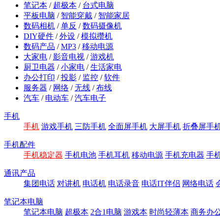
笔记本
/
超极本
/
台式电脑
平板电脑
/
智能穿戴
/
智能家居
数码相机
/
单反
/
数码摄像机
DIY硬件
/
外设
/
模拟攒机
数码产品
/
MP3
/
移动电源
大家电
/
影音电视
/
游戏机
厨卫电器
/
小家电
/
生活家电
办公打印
/
投影
/
监控
/
软件
服务器
/
网络
/
无线
/
布线
汽车
/
电动车
/
汽车电子
手机
手机
游戏手机
三防手机
全面屏手机
大屏手机
折叠屏手
手机配件
手机稳定器
手机电池
手机耳机
移动电源
手机充电器
手
通讯产品
集团电话
对讲机
电话机
电话录音
电话IT伴侣
网络电话
笔记本电脑
笔记本电脑
超极本
2合1电脑
游戏本
时尚轻薄本
商务办