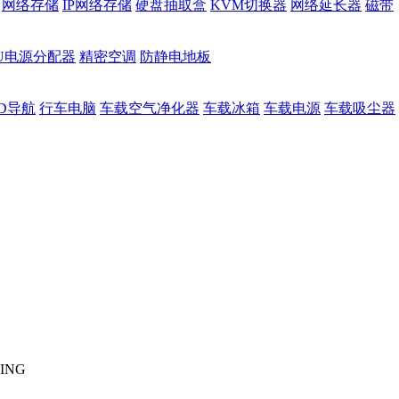
网络存储
IP网络存储
硬盘抽取盒
KVM切换器
网络延长器
磁带
DU电源分配器
精密空调
防静电地板
D导航
行车电脑
车载空气净化器
车载冰箱
车载电源
车载吸尘器
ING