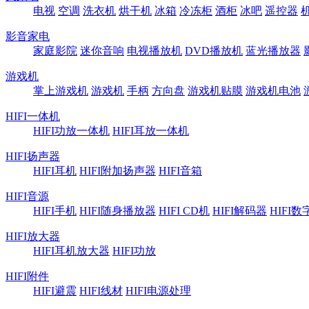
电视
空调
洗衣机
烘干机
冰箱
冷冻柜
酒柜
冰吧
遥控器
影音家电
家庭影院
迷你音响
电视播放机
DVD播放机
蓝光播放器
游戏机
掌上游戏机
游戏机
手柄
方向盘
游戏机贴膜
游戏机电池
HIFI一体机
HIFI功放一体机
HIFI耳放一体机
HIFI扬声器
HIFI耳机
HIFI附加扬声器
HIFI音箱
HIFI音源
HIFI手机
HIFI随身播放器
HIFI CD机
HIFI解码器
HIFI
HIFI放大器
HIFI耳机放大器
HIFI功放
HIFI附件
HIFI避震
HIFI线材
HIFI电源处理