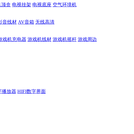
机顶盒
电视挂架
电视底座
空气环境机
影音线材
AV音箱
无线高清
游戏机充电器
游戏机线材
游戏机摇杆
游戏周边
数字播放器
HIFI数字界面