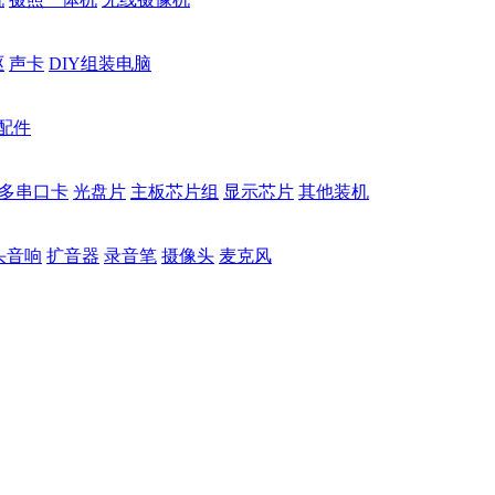
驱
声卡
DIY组装电脑
配件
多串口卡
光盘片
主板芯片组
显示芯片
其他装机
头音响
扩音器
录音笔
摄像头
麦克风