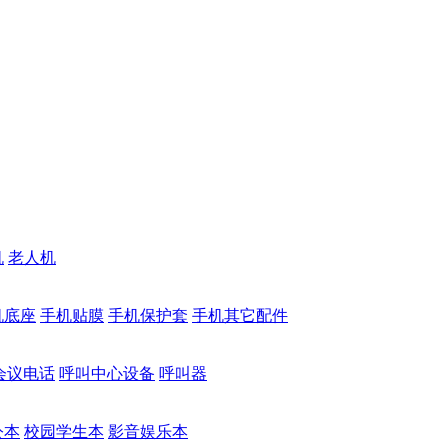
机
老人机
机底座
手机贴膜
手机保护套
手机其它配件
会议电话
呼叫中心设备
呼叫器
公本
校园学生本
影音娱乐本