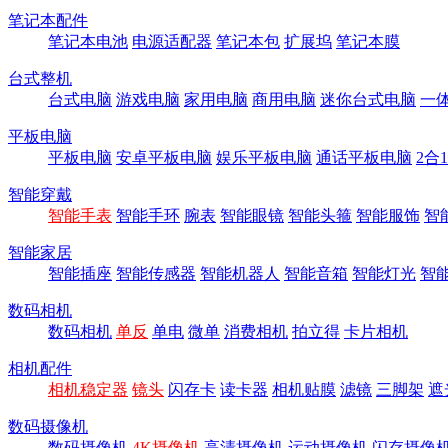
笔记本配件
笔记本电池
电源适配器
笔记本包
扩展坞
笔记本膜
台式整机
台式电脑
游戏电脑
家用电脑
商用电脑
迷你台式电脑
一
平板电脑
平板电脑
安卓平板电脑
娱乐平板电脑
通话平板电脑
2合
智能穿戴
智能手表
智能手环
腕表
智能眼镜
智能头箍
智能服饰
智
智能家居
智能插座
智能传感器
智能机器人
智能音箱
智能灯光
智
数码相机
数码相机
单反
单电
微单
消费相机
拍立得
卡片相机
相机配件
相机稳定器
镜头
闪存卡
读卡器
相机贴膜
滤镜
三脚架
遮
数码摄像机
数码摄像机
4K摄像机
高清摄像机
运动摄像机
闪存摄像