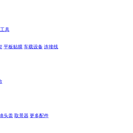
工具
架
平板贴膜
车载设备
连接线
合
镜头盖
取景器
更多配件