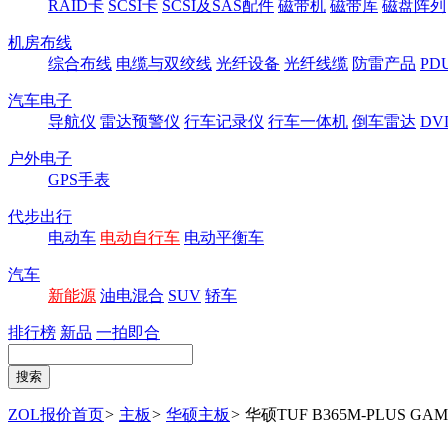
RAID卡
SCSI卡
SCSI及SAS配件
磁带机
磁带库
磁盘阵列
机房布线
综合布线
电缆与双绞线
光纤设备
光纤线缆
防雷产品
P
汽车电子
导航仪
雷达预警仪
行车记录仪
行车一体机
倒车雷达
DV
户外电子
GPS手表
代步出行
电动车
电动自行车
电动平衡车
汽车
新能源
油电混合
SUV
轿车
排行榜
新品
一拍即合
ZOL报价首页
>
主板
>
华硕主板
>
华硕TUF B365M-PLUS GAM