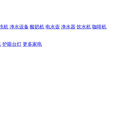
洗机
净水设备
酸奶机
电水壶
净水器
饮水机
咖啡机
机
护眼台灯
更多家电