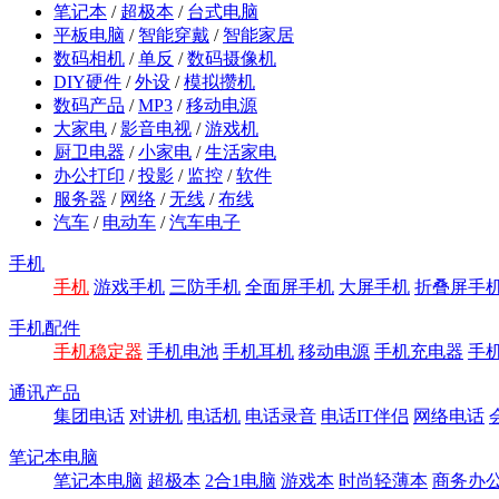
笔记本
/
超极本
/
台式电脑
平板电脑
/
智能穿戴
/
智能家居
数码相机
/
单反
/
数码摄像机
DIY硬件
/
外设
/
模拟攒机
数码产品
/
MP3
/
移动电源
大家电
/
影音电视
/
游戏机
厨卫电器
/
小家电
/
生活家电
办公打印
/
投影
/
监控
/
软件
服务器
/
网络
/
无线
/
布线
汽车
/
电动车
/
汽车电子
手机
手机
游戏手机
三防手机
全面屏手机
大屏手机
折叠屏手
手机配件
手机稳定器
手机电池
手机耳机
移动电源
手机充电器
手
通讯产品
集团电话
对讲机
电话机
电话录音
电话IT伴侣
网络电话
笔记本电脑
笔记本电脑
超极本
2合1电脑
游戏本
时尚轻薄本
商务办