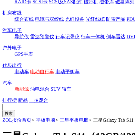
RAID卡
SCSI卡
SCSI及SAS配件
磁带机
磁带库
磁盘阵列
机房布线
综合布线
电缆与双绞线
光纤设备
光纤线缆
防雷产品
P
汽车电子
导航仪
雷达预警仪
行车记录仪
行车一体机
倒车雷达
DV
户外电子
GPS手表
代步出行
电动车
电动自行车
电动平衡车
汽车
新能源
油电混合
SUV
轿车
排行榜
新品
一拍即合
ZOL报价首页
>
平板电脑
>
三星平板电脑
>
三星Galaxy Tab S1