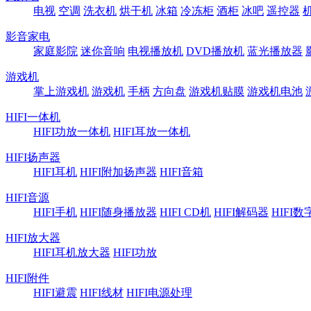
电视
空调
洗衣机
烘干机
冰箱
冷冻柜
酒柜
冰吧
遥控器
影音家电
家庭影院
迷你音响
电视播放机
DVD播放机
蓝光播放器
游戏机
掌上游戏机
游戏机
手柄
方向盘
游戏机贴膜
游戏机电池
HIFI一体机
HIFI功放一体机
HIFI耳放一体机
HIFI扬声器
HIFI耳机
HIFI附加扬声器
HIFI音箱
HIFI音源
HIFI手机
HIFI随身播放器
HIFI CD机
HIFI解码器
HIFI
HIFI放大器
HIFI耳机放大器
HIFI功放
HIFI附件
HIFI避震
HIFI线材
HIFI电源处理