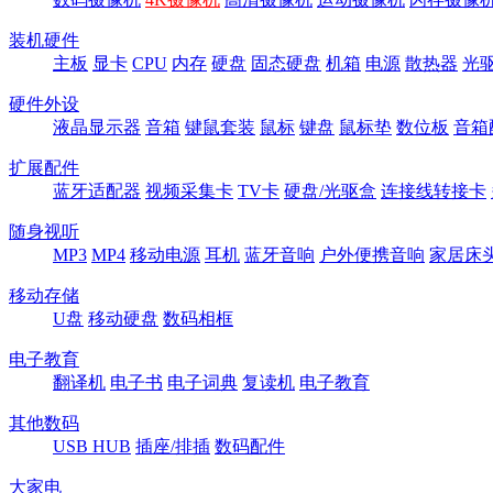
装机硬件
主板
显卡
CPU
内存
硬盘
固态硬盘
机箱
电源
散热器
光
硬件外设
液晶显示器
音箱
键鼠套装
鼠标
键盘
鼠标垫
数位板
音箱
扩展配件
蓝牙适配器
视频采集卡
TV卡
硬盘/光驱盒
连接线转接卡
随身视听
MP3
MP4
移动电源
耳机
蓝牙音响
户外便携音响
家居床
移动存储
U盘
移动硬盘
数码相框
电子教育
翻译机
电子书
电子词典
复读机
电子教育
其他数码
USB HUB
插座/排插
数码配件
大家电