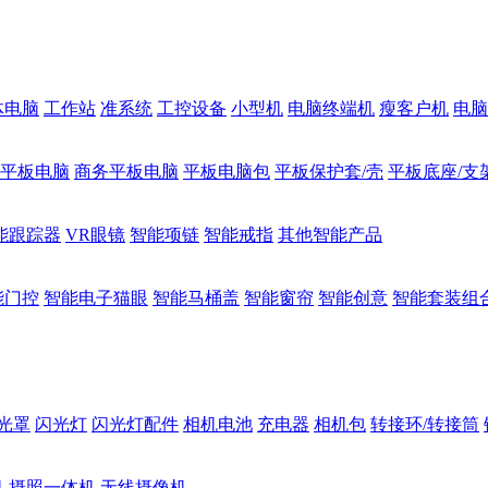
体电脑
工作站
准系统
工控设备
小型机
电脑终端机
瘦客户机
电脑
1平板电脑
商务平板电脑
平板电脑包
平板保护套/壳
平板底座/支
能跟踪器
VR眼镜
智能项链
智能戒指
其他智能产品
能门控
智能电子猫眼
智能马桶盖
智能窗帘
智能创意
智能套装组
光罩
闪光灯
闪光灯配件
相机电池
充电器
相机包
转接环/转接筒
机
摄照一体机
无线摄像机