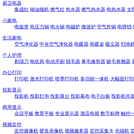
厨卫电器
集成灶
抽油烟机
燃气灶
热水器
燃气热水器
电热水器
太
小家电
电饭煲
电压力锅
电火锅
电磁炉
微波炉
空气炸锅
电饼铛
生活家电
空气净化器
中央空气净化器
电暖器
电暖桌
吸尘器
扫地
个人护理
剃须刀
电吹风
电动牙刷
脱毛器
鼻毛修剪器
睫毛卷翘器
办公打印
打印机
激光打印机
喷墨打印机
多功能一体机
大幅面打印
投影显示
投影机
投影灯泡
投影展台
投影幕布
电子白板
投影机吊
商用显示
会议平板
教育平板
专业显示器
酒店电视
数字标牌
触控
视频监控
监控摄像机
硬盘录像机
视频服务器
监控采集卡
光端机