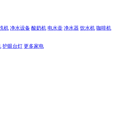
洗机
净水设备
酸奶机
电水壶
净水器
饮水机
咖啡机
机
护眼台灯
更多家电