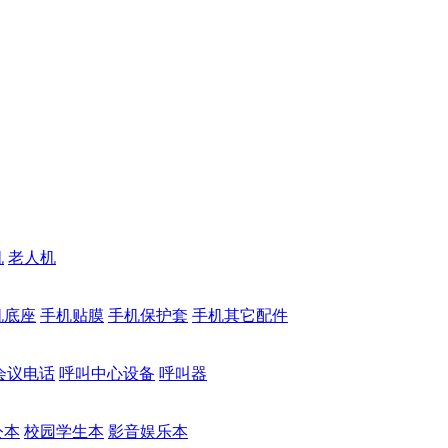
机
老人机
机底座
手机贴膜
手机保护套
手机其它配件
会议电话
呼叫中心设备
呼叫器
公本
校园学生本
影音娱乐本