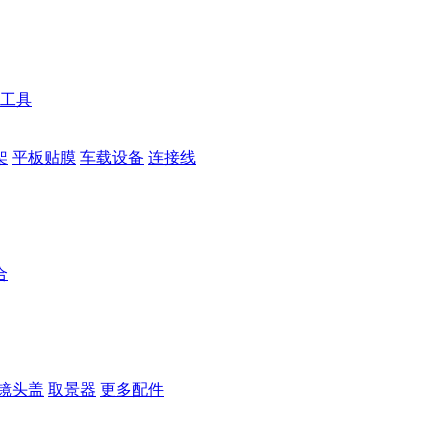
工具
架
平板贴膜
车载设备
连接线
合
镜头盖
取景器
更多配件