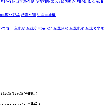
网络存储
IP网络存储
硬盘抽取盒
KVM切换器
网络延长器
磁带
DU电源分配器
精密空调
防静电地板
D导航
行车电脑
车载空气净化器
车载冰箱
车载电源
车载吸尘器
1（12GB/128GB/WiFi版）