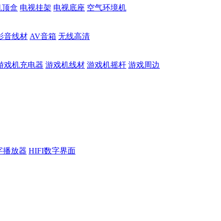
机顶盒
电视挂架
电视底座
空气环境机
影音线材
AV音箱
无线高清
游戏机充电器
游戏机线材
游戏机摇杆
游戏周边
数字播放器
HIFI数字界面