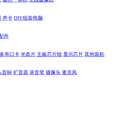
驱
声卡
DIY组装电脑
配件
多串口卡
光盘片
主板芯片组
显示芯片
其他装机
头音响
扩音器
录音笔
摄像头
麦克风