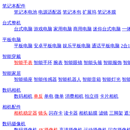
笔记本配件
笔记本电池
电源适配器
笔记本包
扩展坞
笔记本膜
台式整机
台式电脑
游戏电脑
家用电脑
商用电脑
迷你台式电脑
一
平板电脑
平板电脑
安卓平板电脑
娱乐平板电脑
通话平板电脑
2合
智能穿戴
智能手表
智能手环
腕表
智能眼镜
智能头箍
智能服饰
智
智能家居
智能插座
智能传感器
智能机器人
智能音箱
智能灯光
智
数码相机
数码相机
单反
单电
微单
消费相机
拍立得
卡片相机
相机配件
相机稳定器
镜头
闪存卡
读卡器
相机贴膜
滤镜
三脚架
遮
数码摄像机
数码摄像机
4K摄像机
高清摄像机
运动摄像机
闪存摄像