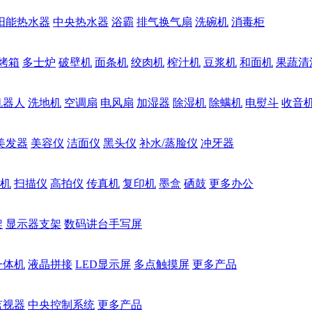
阳能热水器
中央热水器
浴霸
排气换气扇
洗碗机
消毒柜
烤箱
多士炉
破壁机
面条机
绞肉机
榨汁机
豆浆机
和面机
果蔬清
机器人
洗地机
空调扇
电风扇
加湿器
除湿机
除螨机
电熨斗
收音
美发器
美容仪
洁面仪
黑头仪
补水/蒸脸仪
冲牙器
机
扫描仪
高拍仪
传真机
复印机
墨盒
硒鼓
更多办公
架
显示器支架
数码讲台手写屏
一体机
液晶拼接
LED显示屏
多点触摸屏
更多产品
监视器
中央控制系统
更多产品