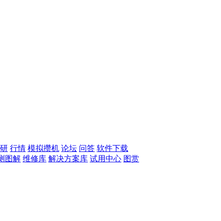
研
行情
模拟攒机
论坛
问答
软件下载
测图解
维修库
解决方案库
试用中心
图赏