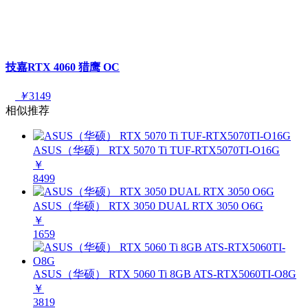
技嘉RTX 4060 猎鹰 OC
￥
3149
相似推荐
ASUS（华硕） RTX 5070 Ti TUF-RTX5070TI-O16G
￥
8499
ASUS（华硕） RTX 3050 DUAL RTX 3050 O6G
￥
1659
ASUS（华硕） RTX 5060 Ti 8GB ATS-RTX5060TI-O8G
￥
3819