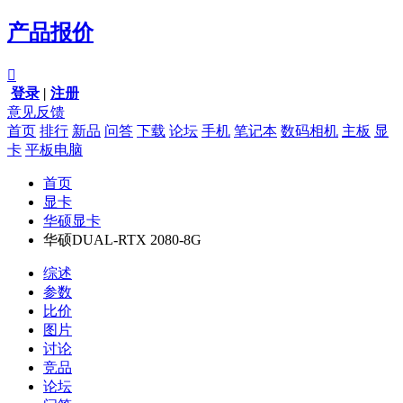
产品报价

登录
|
注册
意见反馈
首页
排行
新品
问答
下载
论坛
手机
笔记本
数码相机
主板
显
卡
平板电脑
首页
显卡
华硕显卡
华硕DUAL-RTX 2080-8G
综述
参数
比价
图片
讨论
竞品
论坛