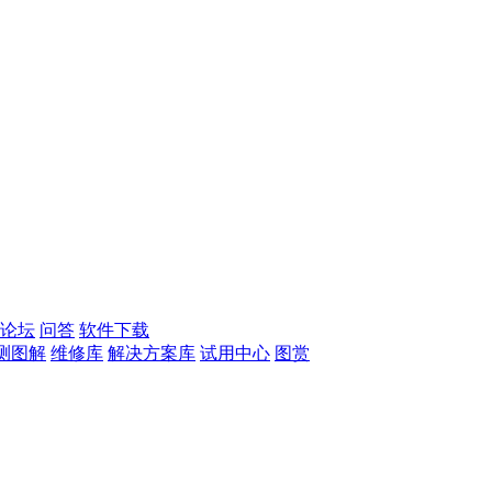
论坛
问答
软件下载
测图解
维修库
解决方案库
试用中心
图赏