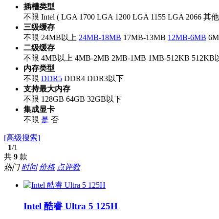
插槽类型
不限
Intel
(
LGA 1700
LGA 1200
LGA 1155
LGA 2066
其他
三级缓存
不限
24MB以上
24MB-18MB
17MB-13MB
12MB-6MB
6
二级缓存
不限
4MB以上
4MB-2MB
2MB-1MB
1MB-512KB
512K
内存类型
不限
DDR5
DDR4
DDR3以下
支持最大内存
不限
128GB
64GB
32GB以下
集成显卡
不限
是
否
[高级搜索]
1
/1
共
9
款
热门
时间
价格
点评数
Intel 酷睿 Ultra 5 125H