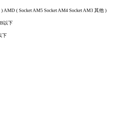
)
AMD
(
Socket AM5
Socket AM4
Socket AM3
其他
)
MB以下
B以下