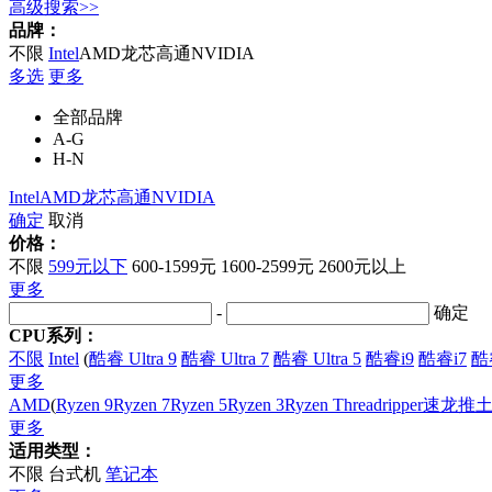
高级搜索>>
品牌：
不限
Intel
AMD
龙芯
高通
NVIDIA
多选
更多
全部品牌
A-G
H-N
Intel
AMD
龙芯
高通
NVIDIA
确定
取消
价格：
不限
599元以下
600-1599元
1600-2599元
2600元以上
更多
-
确定
CPU系列：
不限
Intel
(
酷睿 Ultra 9
酷睿 Ultra 7
酷睿 Ultra 5
酷睿i9
酷睿i7
酷
更多
AMD
(
Ryzen 9
Ryzen 7
Ryzen 5
Ryzen 3
Ryzen Threadripper
速龙
推土
更多
适用类型：
不限
台式机
笔记本