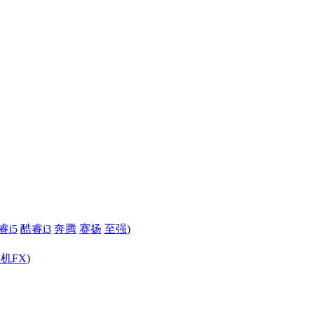
睿i5
酷睿i3
奔腾
赛扬
至强
)
机FX
)