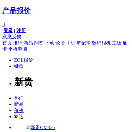
产品报价

登录
|
注册
意见反馈
首页
排行
新品
问答
下载
论坛
手机
笔记本
数码相机
主板
显
卡
平板电脑
ZOL报价
键盘
新贵
热门
新品
价格
筛选