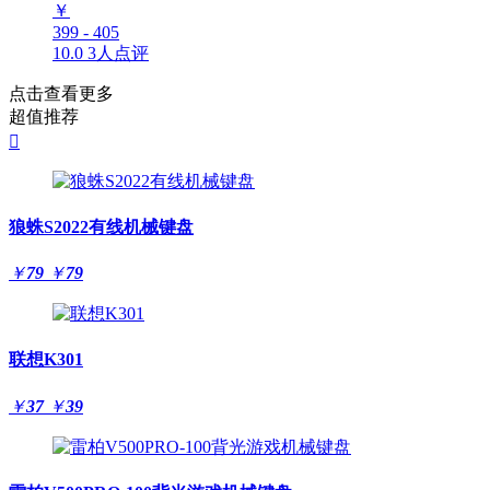
￥
399 - 405
10.0
3人点评
点击查看更多
超值推荐

狼蛛S2022有线机械键盘
￥
79
￥
79
联想K301
￥
37
￥
39