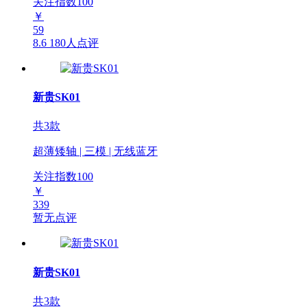
关注指数
100
￥
59
8.6
180人点评
新贵SK01
共3款
超薄矮轴 | 三模 | 无线蓝牙
关注指数
100
￥
339
暂无点评
新贵SK01
共3款