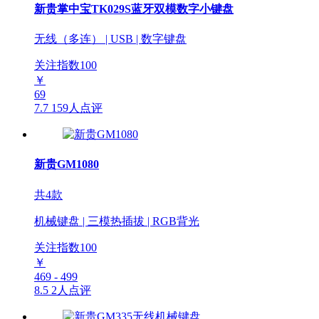
新贵掌中宝TK029S蓝牙双模数字小键盘
无线（多连） | USB | 数字键盘
关注指数
100
￥
69
7.7
159人点评
新贵GM1080
共4款
机械键盘 | 三模热插拔 | RGB背光
关注指数
100
￥
469 - 499
8.5
2人点评