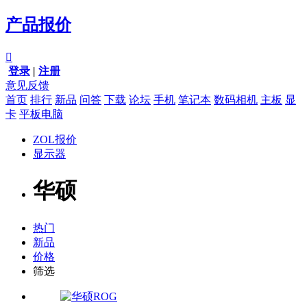
产品报价

登录
|
注册
意见反馈
首页
排行
新品
问答
下载
论坛
手机
笔记本
数码相机
主板
显
卡
平板电脑
ZOL报价
显示器
华硕
热门
新品
价格
筛选