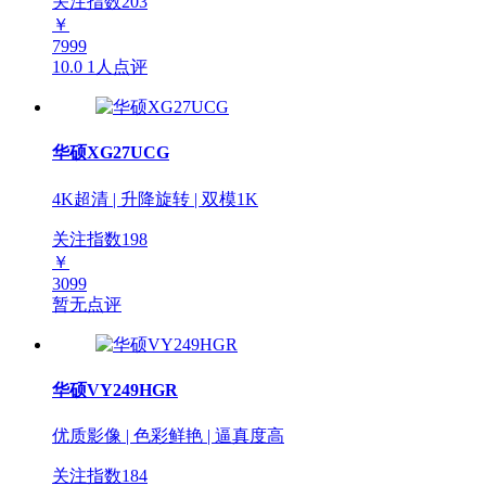
关注指数
203
￥
7999
10.0
1人点评
华硕XG27UCG
4K超清 | 升降旋转 | 双模1K
关注指数
198
￥
3099
暂无点评
华硕VY249HGR
优质影像 | 色彩鲜艳 | 逼真度高
关注指数
184