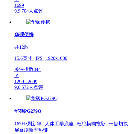
1699
9.9
704人点评
华硕便携
共12款
15.6英寸 | IPS | 1920x1080
关注指数
344
￥
1299 - 2699
9.6
572人点评
华硕PG279Q
165Hz刷新率 | 人体工学底座 | 杜绝模糊拖影 | 一键切换
屏幕刷新率热键