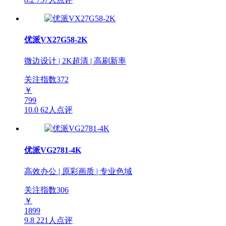
优派VX27G58-2K
微边设计 | 2K超清 | 高刷新率
关注指数
372
￥
799
10.0
62人点评
优派VG2781-4K
高效办公 | 原彩画质 | 专业色域
关注指数
306
￥
1899
9.8
221人点评