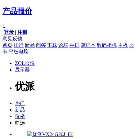
产品报价

登录
|
注册
意见反馈
首页
排行
新品
问答
下载
论坛
手机
笔记本
数码相机
主板
显
卡
平板电脑
ZOL报价
显示器
优派
热门
新品
价格
筛选