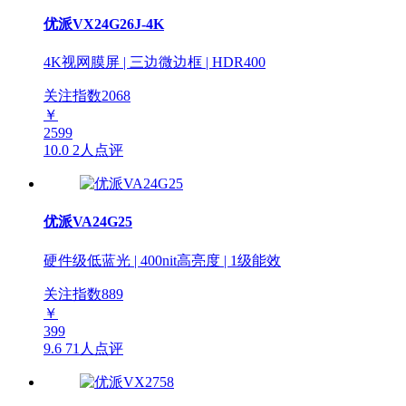
优派VX24G26J-4K
4K视网膜屏 | 三边微边框 | HDR400
关注指数
2068
￥
2599
10.0
2人点评
优派VA24G25
硬件级低蓝光 | 400nit高亮度 | 1级能效
关注指数
889
￥
399
9.6
71人点评