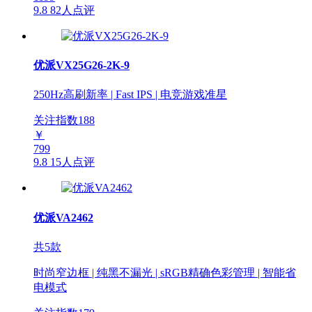
9.8
82人点评
优派VX25G26-2K-9
250Hz高刷新率 | Fast IPS | 电竞游戏准星
关注指数
188
￥
799
9.8
15人点评
优派VA2462
共5款
时尚窄边框 | 纯黑不漏光 | sRGB精确色彩管理 | 智能省
电模式