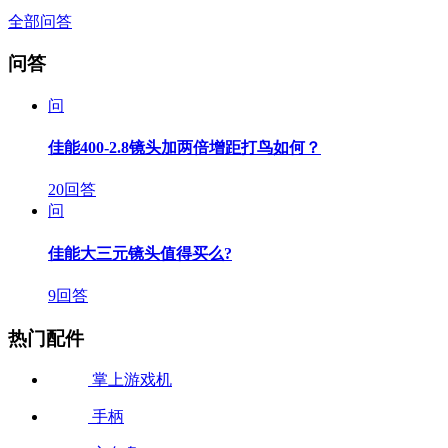
全部问答
问答
问
佳能400-2.8镜头加两倍增距打鸟如何？
20回答
问
佳能大三元镜头值得买么?
9回答
热门配件
掌上游戏机
手柄