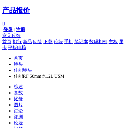
产品报价

登录
|
注册
意见反馈
首页
排行
新品
问答
下载
论坛
手机
笔记本
数码相机
主板
显
卡
平板电脑
首页
镜头
佳能镜头
佳能RF 50mm f/1.2L USM
综述
参数
比价
图片
讨论
评测
论坛