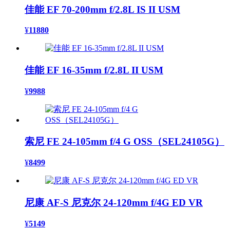
佳能 EF 70-200mm f/2.8L IS II USM
¥
11880
佳能 EF 16-35mm f/2.8L II USM
¥
9988
索尼 FE 24-105mm f/4 G OSS（SEL24105G）
¥
8499
尼康 AF-S 尼克尔 24-120mm f/4G ED VR
¥
5149