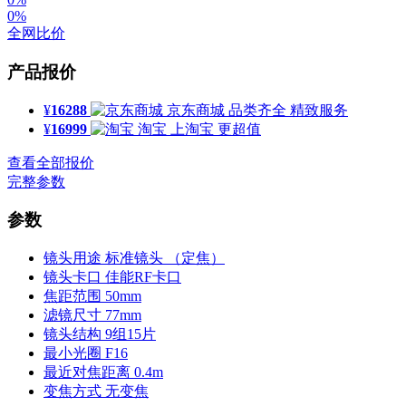
0%
全网比价
产品报价
¥
16288
京东商城
品类齐全 精致服务
¥
16999
淘宝
上淘宝 更超值
查看全部报价
完整参数
参数
镜头用途
标准镜头 （定焦）
镜头卡口
佳能RF卡口
焦距范围
50mm
滤镜尺寸
77mm
镜头结构
9组15片
最小光圈
F16
最近对焦距离
0.4m
变焦方式
无变焦