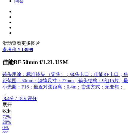
问答
滑动查看更多图片
参考价
￥
13999
佳能RF 50mm f/1.2L USM
镜头用途：标准镜头 （定焦）；镜头卡口：佳能RF卡口；焦
距范围：50mm；滤镜尺寸：77mm；镜头结构：9组15片；最
小光圈：F16；最近对焦距离：0.4m；变焦方式：无变焦；
...
8.4
分
/
18人评分
展开
收起
72%
28%
0%
0%