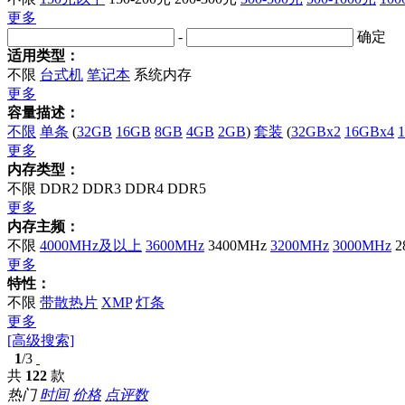
更多
-
确定
适用类型：
不限
台式机
笔记本
系统内存
更多
容量描述：
不限
单条
(
32GB
16GB
8GB
4GB
2GB
)
套装
(
32GBx2
16GBx4
更多
内存类型：
不限
DDR2
DDR3
DDR4
DDR5
更多
内存主频：
不限
4000MHz及以上
3600MHz
3400MHz
3200MHz
3000MHz
2
更多
特性：
不限
带散热片
XMP
灯条
更多
[高级搜索]
1
/3
共
122
款
热门
时间
价格
点评数