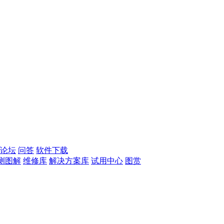
论坛
问答
软件下载
测图解
维修库
解决方案库
试用中心
图赏