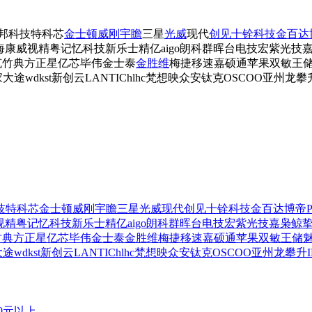
邦科技
特科芯
金士顿
威刚
宇瞻
三星
光威
现代
创见
十铨科技
金百达
海康威视
精粤
记忆科技
新乐士
精亿
aigo
朗科
群晖
台电
技宏
紫光
技
克
竹典
方正
星亿芯
毕伟
金士泰
金胜维
梅捷
移速
嘉硕通
苹果
双敏
王
家
大途
wdkst
新创云
LANTIC
hlhc
梵想
映众
安钛克
OSCOO
亚州龙
攀升
技
特科芯
金士顿
威刚
宇瞻
三星
光威
现代
创见
十铨科技
金百达
博帝
视
精粤
记忆科技
新乐士
精亿
aigo
朗科
群晖
台电
技宏
紫光
技嘉
枭鲸
竹典
方正
星亿芯
毕伟
金士泰
金胜维
梅捷
移速
嘉硕通
苹果
双敏
王储
大途
wdkst
新创云
LANTIC
hlhc
梵想
映众
安钛克
OSCOO
亚州龙
攀升I
00元以上