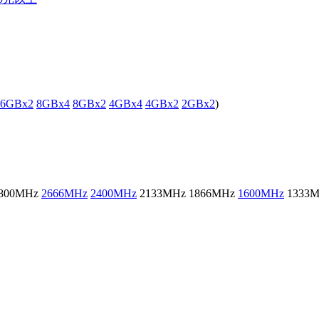
16GBx2
8GBx4
8GBx2
4GBx4
4GBx2
2GBx2
)
800MHz
2666MHz
2400MHz
2133MHz
1866MHz
1600MHz
133