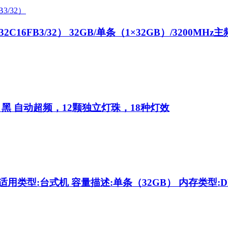
2C16FB3/32）
32GB/单条（1×32GB）/3200MHz主
B 黑
自动超频，12颗独立灯珠，18种灯效
适用类型:台式机 容量描述:单条（32GB） 内存类型:DDR