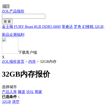
ZOL产品报价
金士顿 FURY Beast 8GB DDR5 6000
英睿达
芝奇 幻锋戟 32GB
新品众测福利
下载客户端
X
ZOL报价首页
>
内存
>
32GB内存
32GB内存报价
选择城市
产品入库
频道
论坛
商家
已选条件：
32GB
清空