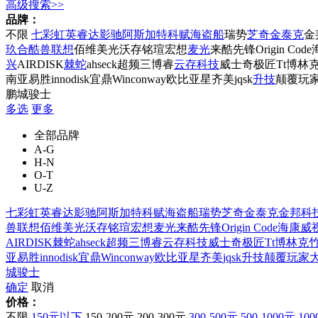
高级搜索>>
品牌：
不限
七彩虹
英睿达
影驰
阿斯加特
科赋
海盗船
瑞势
芝奇
金泰克
金
玖合
酷兽
联想
佰维
美光
沃存
铭瑄
宏想
麦光
来酷
先锋
Origin Code
兴
AIRDISK
棘蛇
ahseck
超频三
博睿
云存科技
威士奇
极匠
Tt
博林
南亚易胜
innodisk宜鼎
Winconway
欧比亚
星齐美
jqsk
升技
颠覆玩
鹏城
骏士
多选
更多
全部品牌
A-G
H-N
O-T
U-Z
七彩虹
英睿达
影驰
阿斯加特
科赋
海盗船
瑞势
芝奇
金泰克
金邦科
兽
联想
佰维
美光
沃存
铭瑄
宏想
麦光
来酷
先锋
Origin Code
海康威
AIRDISK
棘蛇
ahseck
超频三
博睿
云存科技
威士奇
极匠
Tt
博林克
亚易胜
innodisk宜鼎
Winconway
欧比亚
星齐美
jqsk
升技
颠覆玩家
城
骏士
确定
取消
价格：
不限
150元以下
150-200元
200-300元
300-500元
500-1000元
10