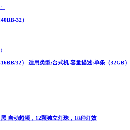
C40BB-32）
C16BB/32）
适用类型:台式机 容量描述:单条（32GB） 
B 黑
自动超频，12颗独立灯珠，18种灯效