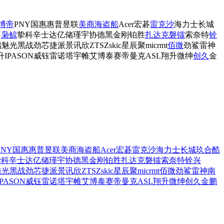
博帝
PNY
国惠
惠普
昱联
美商海盗船
Acer宏碁
雷克沙
海力士
长城
嘉
枭鲸
挚科
辛士达
亿储
瑾宇
协德
黑金刚
铂胜
扎达克
磐镭
索奈特
铨
储
魅光黑战
劲芯
捷派
景讯欣
ZTSZ
skic
星辰聚
micrmt
佰微
劲鲨
雷神
IPASON
威钰
雷诺塔
宇帷
艾博泰
赛帝曼克
ASL翔升
微绅
创久
金
PNY
国惠
惠普
昱联
美商海盗船
Acer宏碁
雷克沙
海力士
长城
玖合
酷
挚科
辛士达
亿储
瑾宇
协德
黑金刚
铂胜
扎达克
磐镭
索奈特
铨兴
魅光黑战
劲芯
捷派
景讯欣
ZTSZ
skic
星辰聚
micrmt
佰微
劲鲨
雷神
南
PASON
威钰
雷诺塔
宇帷
艾博泰
赛帝曼克
ASL翔升
微绅
创久
金鹏