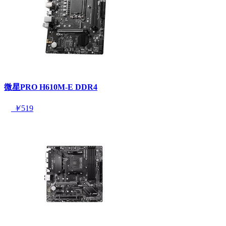
微星PRO H610M-E DDR4
￥
519