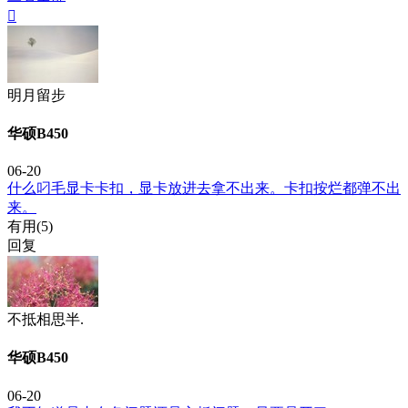

明月留步
华硕B450
06-20
什么叼毛显卡卡扣，显卡放进去拿不出来。卡扣按烂都弹不出
来。
有用(
5
)
回复
不抵相思半.
华硕B450
06-20