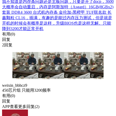
我不知道是内存条问题还是主板问题，只要是开了docp，3600
大概率会自动重启，内存是阿斯加特（Asgard）16GB(8GBx2)
套装 DDR4 3600 台式机内存条 金伦加-黑橙甲 TUF联名款 长
鑫颗粒 CL16，插满，有趣的是能过内存压力测试，但是就是
开机的时候会有概率是这样，升级BIOS也是这样无解。只能
降到3200才能正常开机
有用(
0
)
回复
2回复
weixin_bbhcz9
450芯片组 只能用3200频率
有用(
0
)
回复
APP查看更多回复(2)