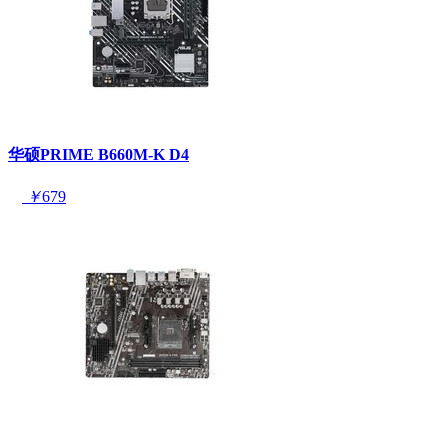
华硕PRIME B660M-K D4
￥
679