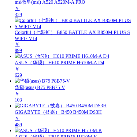
msi微星(msi) A520 A520M-A PRO
￥
329
Colorful（七彩虹） B850 BATTLE-AX B850M-PLUS S
WIFI7 V14
￥
899
ASUS（华硕） H610 PRIME H610M-A D4
￥
629
华硕(asus) B75 P8B75-V
￥
103
GIGABYTE（技嘉） B450 B450M DS3H
￥
489
ASUS（华硕） H510 PRIME H510M-K