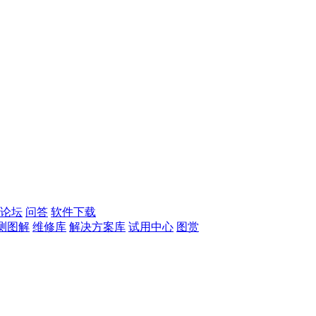
论坛
问答
软件下载
测图解
维修库
解决方案库
试用中心
图赏