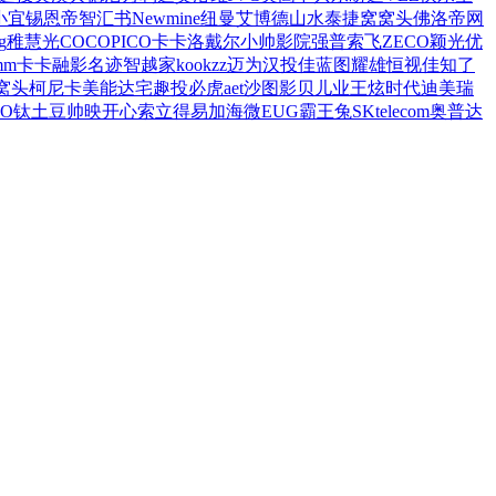
小宜
锡恩帝
智汇书
Newmine纽曼
艾博德
山水
泰捷
窝窝头
佛洛帝
网
g
稚慧光
COCOPICO
卡卡洛
戴尔
小帅影院
强普
索飞
ZECO
颖光
优
mm
卡卡融影
名迹
智越家
kookzz
迈为
汉投
佳蓝图
耀雄
恒视佳
知了
窝头
柯尼卡美能达
宅趣投
必虎
aet
沙图
影贝儿
业王
炫时代
迪美瑞
IO
钛土豆
帅映
开心
索立得
易加
海微
EUG
霸王兔
SKtelecom
奥普达