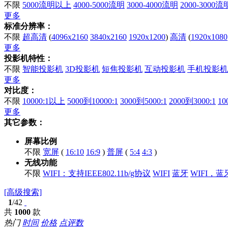
不限
5000流明以上
4000-5000流明
3000-4000流明
2000-3000流
更多
标准分辨率：
不限
超高清
(
4096x2160
3840x2160
1920x1200
)
高清
(
1920x1080
更多
投影机特性：
不限
智能投影机
3D投影机
短焦投影机
互动投影机
手机投影机
更多
对比度：
不限
10000:1以上
5000到10000:1
3000到5000:1
2000到3000:1
10
更多
其它参数：
屏幕比例
不限
宽屏
(
16:10
16:9
)
普屏
(
5:4
4:3
)
无线功能
不限
WIFI：支持IEEE802.11b/g协议
WIFI
蓝牙
WIFI，蓝
[高级搜索]
1
/42
共
1000
款
热门
时间
价格
点评数