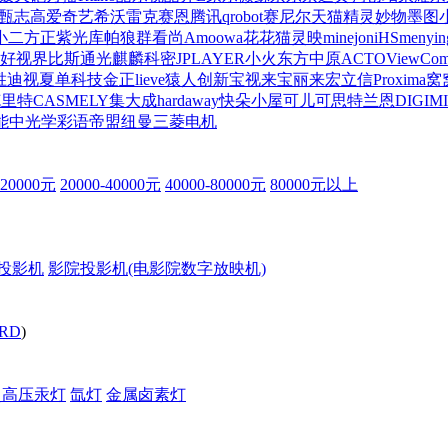
甄
志高
爱奇艺
希沃
雷克赛恩
腾讯qrobot
赛尼尔
天猫精灵妙物
墨图
小二
方正
紫光
库帕
狼群
看尚
Amoowa
花花猫
灵映
minejoni
HSmenyin
好视界
比斯通
光麒麟
科密
JPLAYER
小火
东方中原
ACTO
ViewCo
胜迪视
夏单科技
金正
lieve
猿人创新
宝视来
宝丽来
宏立信
Proxima
窝
克里特
CASMELY
集大成
hardaway
快朵小屋
可儿可思
特兰恩
DIGIM
能
中光学
彩语
帝盟
纽曼
三菱电机
-20000元
20000-40000元
40000-80000元
80000元以上
投影机
影院投影机(电影院数字放映机)
RD
)
超高压汞灯
氙灯
金属卤素灯