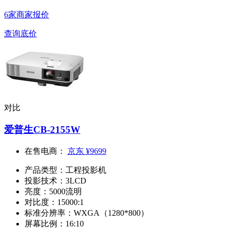
6家商家报价
查询底价
对比
爱普生CB-2155W
在售电商：
京东
¥9699
产品类型：
工程投影机
投影技术：
3LCD
亮度：
5000流明
对比度：
15000:1
标准分辨率：
WXGA（1280*800）
屏幕比例：
16:10