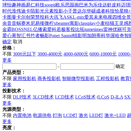
球
怡趣
神画
易仁科技
soopii
欧乐思
国画
巴米为
乐佳达
虾皮
科迈
璟
时代
淮伟
迪卡陌影
光元素
投影小子
普达尔
华硕
成者科技
恰星
映
卡图
曼卡尔
创荣
慧投
科大讯飞
ASK
L-mix
爱其
未来电视
四维全景
余音
音蜗
赛米尼
易接
微柠
xbeamer
寓影
classplay
小麦桔
猫王灵感
金霸
BOSSNEL
亿播
索爱
科若
极客投
比拓
tumetimes
雷神
优丽可
爱心果
智汇书
竹者
畅影
Poner Saund
锐影
明加
朗蒂科
华渥
哈奇智
确定
取消
价格：
不限
3000元以下
3000-4000元
4000-6000元
6000-10000元
10000
更多
-
确定
产品类型：
不限
家用投影机
商务投影机
智能微型投影机
工程投影机
教育
更多
投影技术：
不限
DLP技术
3LCD技术
LCD技术
LCoS技术
(
LCoS
D-ILA
SX
更多
光源类型：
不限
内置电池
电源供电
灯泡
LCD灯
激光
LED灯
激光+LED
更多
亮度：