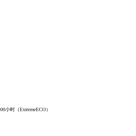
0小时（ExtremeECO）