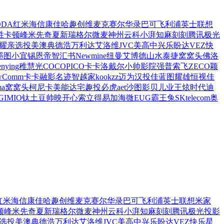
DDA
红米
海信
康佳
哈趣
创维
麦克赛尔
华录
巴可
飞利浦
英士
联想
胜卡顿
峰米
先奇
夏新
瑞格尔
微麦
神州云科
小湃
知麻
刻刻
腾讯极光
耀亲选
投美
澳典
德浩
万利达
艾洛维
JVC
美高
中兴
乐盼达
VEZ
快
墨图
小宜
锡恩帝
智汇书
Newmine纽曼
艾博德
山水
泰捷
窝窝头
佛洛
nying
稚慧光
COCOPICO
卡卡洛
戴尔
小帅影院
强普
索飞
ZECO
颖
wComm
卡卡融影
名迹
智越家
kookzz
迈为
汉投
佳蓝图
耀雄
恒视佳
ma
窝窝头
柯尼卡美能达
宅趣投
必虎
aet
沙图
影贝儿
业王
炫时代
迪
GIMIO
钛土豆
帅映
开心
索立得
易加
海微
EUG
霸王兔
SKtelecom
奥
红米
海信
康佳
哈趣
创维
麦克赛尔
华录
巴可
飞利浦
英士
联想
米家
顿
峰米
先奇
夏新
瑞格尔
微麦
神州云科
小湃
知麻
刻刻
腾讯极光投影
选
投美
澳典
德浩
万利达
艾洛维
JVC
美高
中兴
乐盼达
VEZ
快乐星