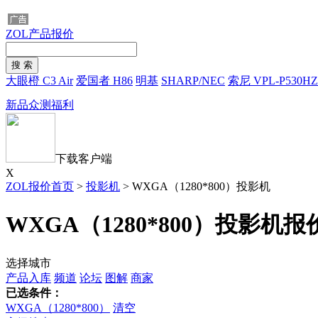
ZOL产品报价
大眼橙 C3 Air
爱国者 H86
明基
SHARP/NEC
索尼 VPL-P530HZ
新品众测福利
下载客户端
X
ZOL报价首页
>
投影机
>
WXGA（1280*800）投影机
WXGA（1280*800）投影机报
选择城市
产品入库
频道
论坛
图解
商家
已选条件：
WXGA（1280*800）
清空