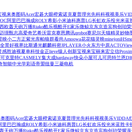
宝视来
奥图码
Acer宏碁
大眼橙
索诺克
夏普
理光
先科
科视
视美乐
VI
OC
阿里巴巴
瀚成
ROLY
希影
小米
迪科
惠普
LG
长虹
欢乐投
光米
蓝
西欧
轰天砲
万播
Rtako
酷乐视
酷开
E家乐
微鲸
京东京造
宾狗
创珀
荣
迈
璟甄
志高
爱奇艺
希沃
雷克赛恩
腾讯qrobot
赛尼尔
天猫精灵妙物
星
映小二
方正
紫光
库帕
狼群
看尚
Amoowa
花花猫
灵映
minejoni
HSme
全景
好视界
比斯通
光麒麟
科密
JPLAYER
小火
东方中原
ACTO
Vie
灵感
胜迪视
夏单科技
金正
lieve
猿人创新
宝视来
宝丽来
宏立信
Proxi
丽可
克里特
CASMELY
集大成
hardaway
快朵小屋
可儿可思
特兰恩
DI
奇智能
中光学
彩语
帝盟
纽曼
三菱电机
来
奥图码
Acer宏碁
大眼橙
索诺克
夏普
理光
先科
科视
视美乐
VIDDA
阿里巴巴
瀚成
ROLY
希影
小米
迪科
惠普
LG
长虹
欢乐投
光米
蓝胜卡
轰天砲
万播
Rtako
酷乐视
酷开
E家乐
微鲸
京东京造
宾狗
创珀
荣耀亲