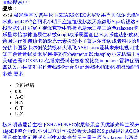
高级搜索>>
品牌：
不限
极米
明基
爱普生
松下
SHARP/NEC
索尼
坚果
当贝
优派
光峰
米家
aigo
DP
鸿合
丽讯
小明
日立
迪恒投影
轰天炮
微影
Sipa
瑞视达
A
投影
腾讯
佳能
富可视
派克斯
中科极光
慧示
三星
三原色
salaxene
卡
乐星球
怡趣
神画
易仁科技
soopii
欧乐思
国画
巴米为
乐佳达
虾皮
科
帝
网时代
淮伟
迪卡陌影
光元素
投影小子
普达尔
华硕
成者科技
恰
光
优卡图
曼卡尔
创荣
慧投
科大讯飞
ASK
L-mix
爱其
未来电视
四维
知了余音
音蜗
赛米尼
易接
微柠
xbeamer
寓影
classplay
小麦桔
猫王
美瑞
金霸
BOSSNEL
亿播
索爱
科若
极客投
比拓
tumetimes
雷神
优
普达
爱心果
智汇书
竹者
畅影
Poner Saund
锐影
明加
朗蒂科
华渥
哈
多选
更多
全部品牌
0-9
A-G
H-N
O-T
U-Z
极米
明基
爱普生
松下
SHARP/NEC
索尼
坚果
当贝
优派
光峰
宝视
aigo
DP
鸿合
丽讯
小明
日立
迪恒投影
轰天炮
微影
Sipa
瑞视达
AOC
腾讯
佳能
富可视
派克斯
中科极光
慧示
三星
三原色
salaxene
卡西欧