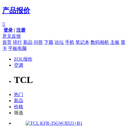
产品报价

登录
|
注册
意见反馈
首页
排行
新品
问答
下载
论坛
手机
笔记本
数码相机
主板
显
卡
平板电脑
ZOL报价
空调
TCL
热门
新品
价格
筛选