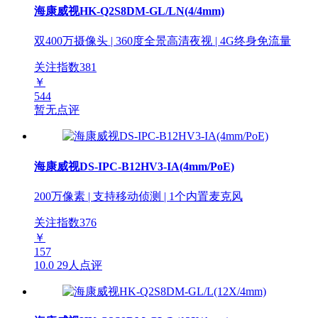
海康威视HK-Q2S8DM-GL/LN(4/4mm)
双400万摄像头 | 360度全景高清夜视 | 4G终身免流量
关注指数
381
￥
544
暂无点评
海康威视DS-IPC-B12HV3-IA(4mm/PoE)
200万像素 | 支持移动侦测 | 1个内置麦克风
关注指数
376
￥
157
10.0
29人点评