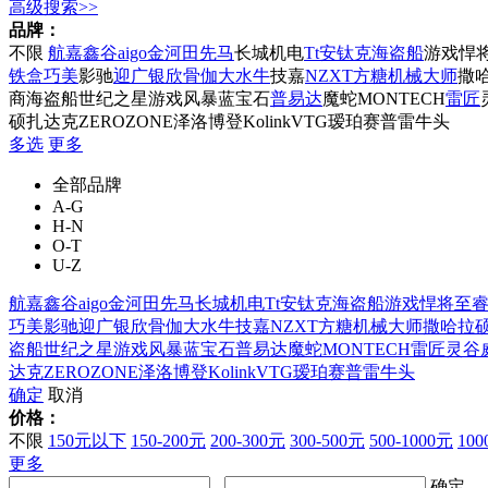
高级搜索>>
品牌：
不限
航嘉
鑫谷
aigo
金河田
先马
长城机电
Tt
安钛克
海盗船
游戏悍
铁盒
巧美
影驰
迎广
银欣
骨伽
大水牛
技嘉
NZXT
方糖机械大师
撒
商海盗船
世纪之星
游戏风暴
蓝宝石
普易达
魔蛇
MONTECH
雷匠
硕
扎达克
ZEROZONE泽洛
博登
Kolink
VTG
瑷珀
赛普雷
牛头
多选
更多
全部品牌
A-G
H-N
O-T
U-Z
航嘉
鑫谷
aigo
金河田
先马
长城机电
Tt
安钛克
海盗船
游戏悍将
至
巧美
影驰
迎广
银欣
骨伽
大水牛
技嘉
NZXT
方糖机械大师
撒哈拉
盗船
世纪之星
游戏风暴
蓝宝石
普易达
魔蛇
MONTECH
雷匠
灵谷
达克
ZEROZONE泽洛
博登
Kolink
VTG
瑷珀
赛普雷
牛头
确定
取消
价格：
不限
150元以下
150-200元
200-300元
300-500元
500-1000元
10
更多
-
确定