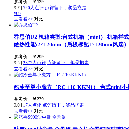
参考价：
￥
129
9.7
|
520人点评
点评留下，奖品抱走
¥99
去看看>>
对比
乔思伯U2
机箱类型:台式机箱（mini） 机箱样式:立
散热性能:2×120mm（后板标配1×120mm风扇）
参考价：
￥
299
9.5
|
2377人点评
点评留下，奖品抱走
去看看>>
对比
酷冷至尊小魔方（RC-110-KKN1）
台式mini
参考价：
￥
239
9.0
|
17人点评
点评留下，奖品抱走
去看看>>
对比