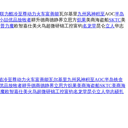
联力
酷冷至尊
动力火车
富善能
瓦尔基里
九州风神
积至
AOC
半岛
小喆优品
放牧者
耕升
德商德静界
立思方
炽果
美商海盗船
SKTC
美
竞
普力魔
欧智
嘉仕美
火鸟
超微
研锦工控
富钧
名龙堂
昆仑
立人
华志
酷冷至尊
动力火车
富善能
瓦尔基里
九州风神
积至
AOC
半岛铁盒
优品
放牧者
耕升
德商德静界
立思方
炽果
美商海盗船
SKTC
美商海
力魔
欧智
嘉仕美
火鸟
超微
研锦工控
富钧
名龙堂
昆仑
立人
华志硕
扎