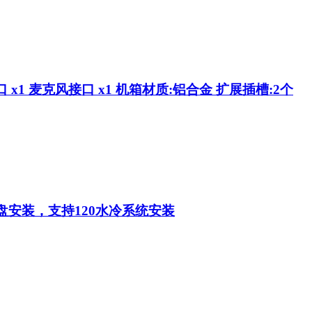
口 x1 麦克风接口 x1 机箱材质:铝合金 扩展插槽:2个
硬盘安装，支持120水冷系统安装