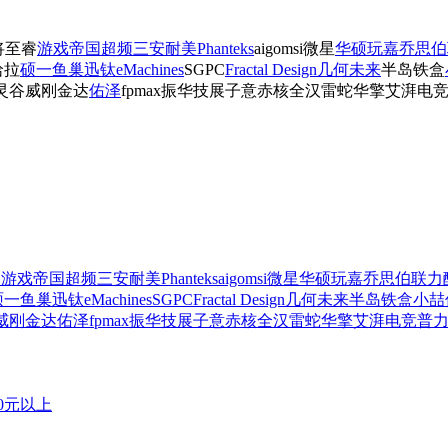
将
至睿
游戏帝国
超频三
安耐美
Phanteks
aigo
msi微星
华硕
玩嘉
乔思伯
哈拉
硕一
鱼巢
迅钛
eMachines
SGPC
Fractal Design
几何未来
半岛铁盒
灵谷
威刚
金达
佑泽
fpmax
振华
技展
子意
赤核
全汉
雷蛇
华擎
艾湃电
睿
游戏帝国
超频三
安耐美
Phanteks
aigo
msi微星
华硕
玩嘉
乔思伯
联力
硕一
鱼巢
迅钛
eMachines
SGPC
Fractal Design
几何未来
半岛铁盒
小喆
威刚
金达
佑泽
fpmax
振华
技展
子意
赤核
全汉
雷蛇
华擎
艾湃电竞
普
00元以上