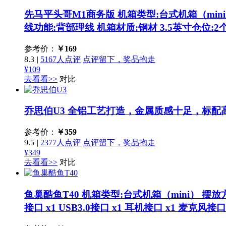
先马平头哥M1商务版
机箱类型:台式机箱（mini）
线功能:背部理线 机箱材质:钢材 3.5英寸仓位:2
参考价：
￥
169
8.3
|
5167人点评
点评留下，奖品抱走
¥109
去看看>>
对比
乔思伯U3
全铝工艺打造，金属质感十足，标配高
参考价：
￥
359
9.5
|
2377人点评
点评留下，奖品抱走
¥349
去看看>>
对比
鱼巢酷鱼T40
机箱类型:台式机箱（mini） 摆放方
接口 x1 USB3.0接口 x1 耳机接口 x1 麦克风接口 