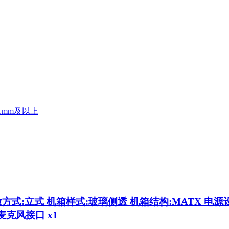
71mm及以上
放方式:立式 机箱样式:玻璃侧透 机箱结构:MATX 电源设
1 麦克风接口 x1