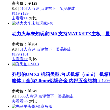
参考价：
￥
129
8.3
|
5167人点评
点评留下，奖品抱走
¥119
¥129
去看看>>
对比
动力火车未知玩家P40
支持MATX/ITX主板，
参考价：
￥
204
9.8
|
31人点评
点评留下，奖品抱走
¥179
¥181
去看看>>
对比
乔思伯UMX3
机箱类型:台式机箱（mini） 机箱样式
箱体：全为2.0mm铝镁合金 内部五金结构：1.0+1
参考价：
￥
549
9.1
|
586人点评
点评留下，奖品抱走
去看看>>
对比