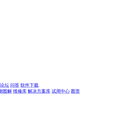
论坛
问答
软件下载
测图解
维修库
解决方案库
试用中心
图赏