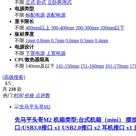
不限
立式
卧式
立卧两用式
电源类型
不限
标配电源
选配电源
显卡限长
不限
400mm以上
300-400mm
200-300mm
200mm以下
板材厚度
不限
1mm
0.8mm
0.7mm
0.6mm
0.5mm
0.4mm
电源设计
不限
下置电源
上置电源
CPU散热器限高
不限
140mm及以下
141-150mm
151-160mm
161-170mm
1
[高级搜索]
1
/5
共
218
款
热门
时间
价格
点评数
先马平头哥M2
机箱类型:台式机箱（mini） 摆
口:USB3.0接口 x1 USB2.0接口 x2 耳机接口 x