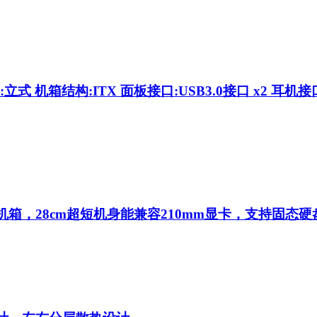
式 机箱结构:ITX 面板接口:USB3.0接口 x2 耳机接
小机箱，28cm超短机身能兼容210mm显卡，支持固态