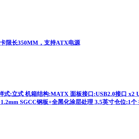
显卡限长350MM，支持ATX电源
:立式 机箱结构:MATX 面板接口:USB2.0接口 x2 US
.2mm SGCC钢板+全黑化涂层处理 3.5英寸仓位:1个