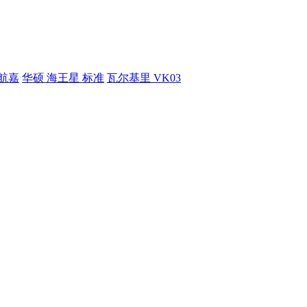
航嘉
华硕 海王星 标准
瓦尔基里 VK03