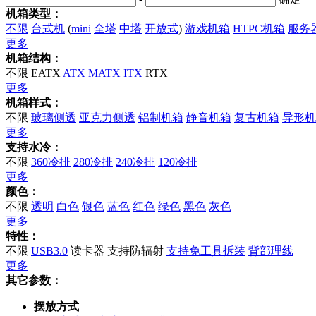
机箱类型：
不限
台式机
(
mini
全塔
中塔
开放式
)
游戏机箱
HTPC机箱
服务
更多
机箱结构：
不限
EATX
ATX
MATX
ITX
RTX
更多
机箱样式：
不限
玻璃侧透
亚克力侧透
铝制机箱
静音机箱
复古机箱
异形机
更多
支持水冷：
不限
360冷排
280冷排
240冷排
120冷排
更多
颜色：
不限
透明
白色
银色
蓝色
红色
绿色
黑色
灰色
更多
特性：
不限
USB3.0
读卡器
支持防辐射
支持免工具拆装
背部理线
更多
其它参数：
摆放方式