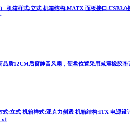
 机箱样式:立式 机箱结构:MATX 面板接口:USB3.0接口 
个
品质12CM后窗静音风扇，硬盘位置采用减震橡胶垫
式:立式 机箱样式:亚克力侧透 机箱结构:ITX 电源设计:
x1