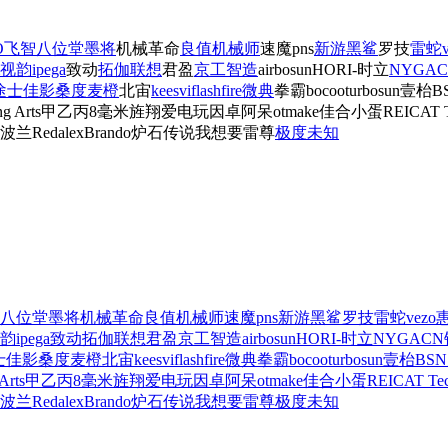
O
飞智
八位堂
墨将
机械革命
良值
机械师
速魔
pns
新游
黑鲨
罗技
雷蛇
视韵
ipega
致动
拓伽
联想
君盈
京工智造
airbosun
HORI-
时立
NYGA
途士
佳影
桑度
麦橙
北宙
keesvi
flashfire
微典
拳霸
bocoo
turbosun
壹枱
B
g Arts
甲乙丙
8毫米
旌翔
爱电玩
因卓
阿呆
otmake
佳合
小蛋
REICAT T
波兰
Redalex
Brando
炉石传说
我想要
雷尊
极度未知
八位堂
墨将
机械革命
良值
机械师
速魔
pns
新游
黑鲨
罗技
雷蛇
vezo
韵
ipega
致动
拓伽
联想
君盈
京工智造
airbosun
HORI-
时立
NYGACN
士
佳影
桑度
麦橙
北宙
keesvi
flashfire
微典
拳霸
bocoo
turbosun
壹枱
BSN
Arts
甲乙丙
8毫米
旌翔
爱电玩
因卓
阿呆
otmake
佳合
小蛋
REICAT Tec
波兰
Redalex
Brando
炉石传说
我想要
雷尊
极度未知