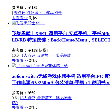
参考价：
￥
189
|
去点评
点评留下，奖品抱走
去看看>>
对比
飞智黑武士X9ET
适用平台:安卓手机、平板/iPho
LB/RB 特定按键：Back/Home/Menu，SELECT
参考价：
￥
139
[缺货]
10.0
|
1人点评
点评留下，奖品抱走
去看看>>
对比
aolion switch无线游戏体感手柄
适用平台:PC 
工作电源:5V/250mA 包装清单:手柄 x1 说明书 x
参考价：
￥
69
9.6
|
18人点评
点评留下，奖品抱走
¥59
去看看>>
对比