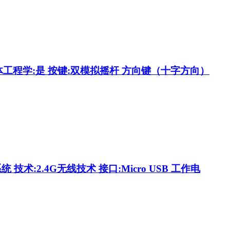
 人体工程学:是 按键:双模拟摇杆 方向键（十字方向）
术:2.4G无线技术 接口:Micro USB 工作电