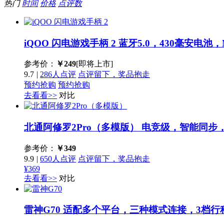
热门
时间
价格
点评数
iQOO 闪电游戏手柄 2
蓝牙5.0，430毫安电池，M
参考价：
￥
249
[即将上市]
9.7
|
286人点评
点评留下，奖品抱走
预约抢购
预约抢购
去看看>>
对比
北通阿修罗2Pro（多模版）
电竞级，智能同步
参考价：
￥
349
9.9
|
650人点评
点评留下，奖品抱走
¥369
去看看>>
对比
雷神G70
适配多个平台，三种模式连接，3档行