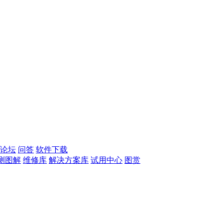
论坛
问答
软件下载
测图解
维修库
解决方案库
试用中心
图赏