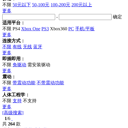
不限
50元以下
50-100元
100-200元
200元以上
更多
-
确定
适用平台：
不限
PS4
Xbox One
PS3
Xbox360
PC
手机/平板
更多
连接方式：
不限
有线
无线
蓝牙
更多
即插即用：
不限
免驱动
需安装驱动
更多
震动：
不限
带震动功能
不带震动功能
更多
人体工程学：
不限
支持
不支持
更多
[高级搜索]
1
/6
共
264
款