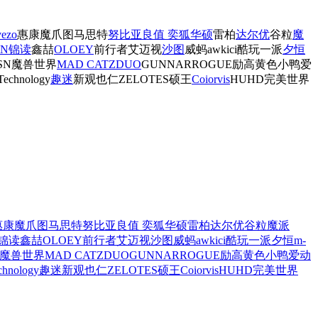
vezo
惠康
魔爪
图马思特
努比亚
良值
奕狐
华硕
雷柏
达尔优
谷粒
魔
CN
锦读
鑫喆
OLOEY
前行者
艾迈视
沙图
威蚂
awkici
酷玩一派
夕恒
SN
魔兽世界
MAD CATZ
DUO
GUNNAR
ROGUE
励高
黄色小鸭
爱
echnology
趣迷
新观
也仁
ZELOTES
硕王
Coiorvis
HUHD
完美世界
惠康
魔爪
图马思特
努比亚
良值
奕狐
华硕
雷柏
达尔优
谷粒
魔派
锦读
鑫喆
OLOEY
前行者
艾迈视
沙图
威蚂
awkici
酷玩一派
夕恒
m-
魔兽世界
MAD CATZ
DUO
GUNNAR
ROGUE
励高
黄色小鸭
爱动
hnology
趣迷
新观
也仁
ZELOTES
硕王
Coiorvis
HUHD
完美世界