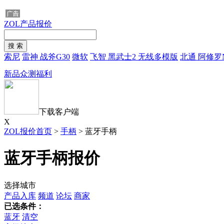
ZOL产品报价
索尼
雷神 战斧G30
微软
飞智 黑武士2 无线多模版
北通 阿修罗N
新品众测福利
下载客户端
X
ZOL报价首页
>
手柄
>
蓝牙手柄
蓝牙手柄报价
选择城市
产品入库
频道
论坛
商家
已选条件：
蓝牙
清空