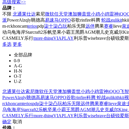
高级搜索>>
品牌：
不限
北通
莱仕达
索尼
微软
任天堂
澳加狮
盖世小鸡
小鸡
雷神
iQO
派
PowerA
lzqly
眺德高
易速马
OPPO
谷歌
rinfire
科腾
蛇战
gulikit
hkii
m-rck
honcam
terios
pdp
柒十柒
凸玩
柏乐无限
远伴
腾果
赛睿
lieve
泉
动
乌龟海岸
Starcraft2
乐帆
坚果
小霸王
黑爵
AGM
潮儿
史克威尔
Kin
CASMELY
乐行
more-thing
VIAPLAY
利乐普
wisebrave
台硕
锐爱
斯
多选
更多
全部品牌
0-9
A-G
H-N
O-T
U-Z
北通
莱仕达
索尼
微软
任天堂
澳加狮
盖世小鸡
小鸡
雷神
iQOO
飞智
PowerA
lzqly
眺德高
易速马
OPPO
谷歌
rinfire
科腾
蛇战
gulikit
hkii
视
rck
honcam
terios
pdp
柒十柒
凸玩
柏乐无限
远伴
腾果
赛睿
lieve
泉途
乌龟海岸
Starcraft2
乐帆
坚果
小霸王
黑爵
AGM
潮儿
史克威尔
King 
CASMELY
乐行
more-thing
VIAPLAY
利乐普
wisebrave
台硕
锐爱
斯
确定
取消
价格：