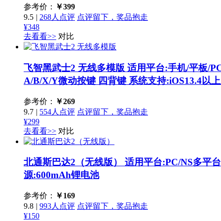
参考价：
￥
399
9.5
|
268人点评
点评留下，奖品抱走
¥348
去看看>>
对比
飞智黑武士2 无线多模版
适用平台:手机/平板/P
A/B/X/Y微动按键 四背键 系统支持:iOS13.4以
参考价：
￥
269
9.7
|
554人点评
点评留下，奖品抱走
¥299
去看看>>
对比
北通斯巴达2（无线版）
适用平台:PC/NS多平台
源:600mAh锂电池
参考价：
￥
169
9.8
|
993人点评
点评留下，奖品抱走
¥150