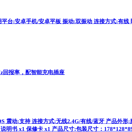
平台:安卓手机/安卓平板 振动:双振动 连接方式:有线 
Hz回报率，配智能充电插座
d/iOS 震动:支持 连接方式:无线2.4G/有线/蓝牙 产品外形
 说明书 x1 保修卡 x1 产品尺寸:包装尺寸：178*128*8