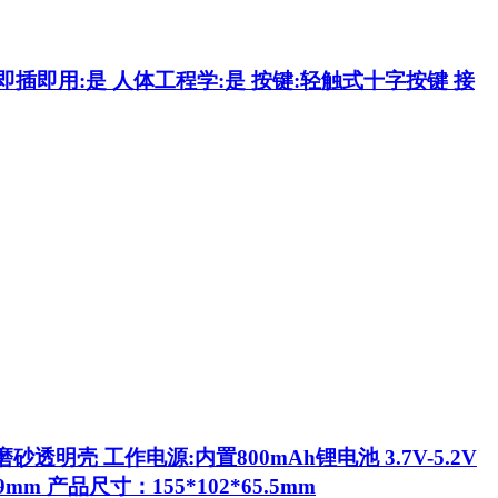
即插即用:是 人体工程学:是 按键:轻触式十字按键 接
:磨砂透明壳 工作电源:内置800mAh锂电池 3.7V-5.2V
9mm 产品尺寸：155*102*65.5mm