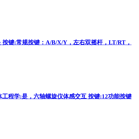
是 按键:常规按键：A/B/X/Y，左右双摇杆，LT/RT，
体工程学:是，六轴螺旋仪体感交互 按键:12功能按键