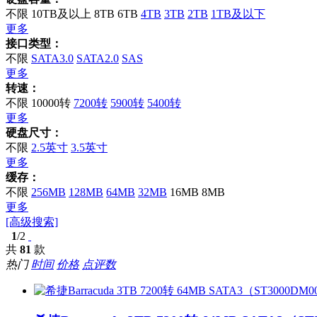
不限
10TB及以上
8TB
6TB
4TB
3TB
2TB
1TB及以下
更多
接口类型：
不限
SATA3.0
SATA2.0
SAS
更多
转速：
不限
10000转
7200转
5900转
5400转
更多
硬盘尺寸：
不限
2.5英寸
3.5英寸
更多
缓存：
不限
256MB
128MB
64MB
32MB
16MB
8MB
更多
[高级搜索]
1
/2
共
81
款
热门
时间
价格
点评数