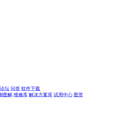
论坛
问答
软件下载
测图解
维修库
解决方案库
试用中心
图赏