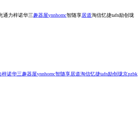
光
通力
梓诺
华三
趣器屋
ynnhomc
智随享
居道
淘信
忆捷
tafn
励创
珑
力
梓诺
华三
趣器屋
ynnhomc
智随享
居道
淘信
忆捷
tafn
励创
珑京
pzbk