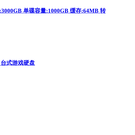
00GB 单碟容量:1000GB 缓存:64MB 转
，台式游戏硬盘