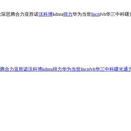
欣琛
思腾合力
亚胜诺
沃科博
kdnra
得力
华为
当世
liscn
fvh
华三
中科曙
腾合力
亚胜诺
沃科博
kdnra
得力
华为
当世
liscn
fvh
华三
中科曙光
通