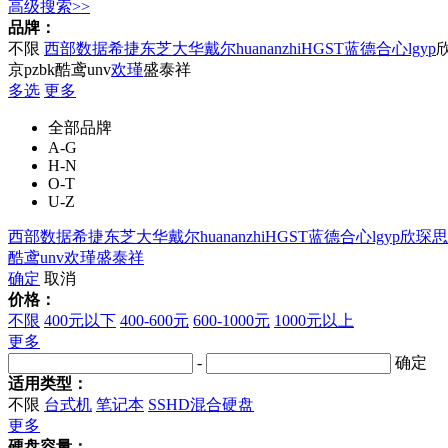
高级搜索>>
品牌：
不限
西部数据
希捷
东芝
大华
戴尔
huananzhi
HGST
蓝德合心
lgyp
京
pzbk
酷鸢
unv
欢瑾
盛泰祥
多选
更多
全部品牌
A-G
H-N
O-T
U-Z
西部数据
希捷
东芝
大华
戴尔
huananzhi
HGST
蓝德合心
lgyp
欣琛
思
酷鸢
unv
欢瑾
盛泰祥
确定
取消
价格：
不限
400元以下
400-600元
600-1000元
1000元以上
更多
-
确定
适用类型：
不限
台式机
笔记本
SSHD混合硬盘
更多
硬盘容量：