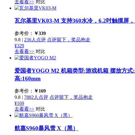
去看看>>
对比
瓦尔基里VK03-M
支持360水冷，6.2吋触摸屏，
参考价：
￥
339
9.8
|
236人点评
点评留下，奖品抱走
¥329
去看看>>
对比
爱国者YOGO M2
机箱类型:游戏机箱 摆放方式:
高:160mm
参考价：
￥
169
9.8
|
7882人点评
点评留下，奖品抱走
¥169
去看看>>
对比
航嘉S960暴风雪 X（黑）