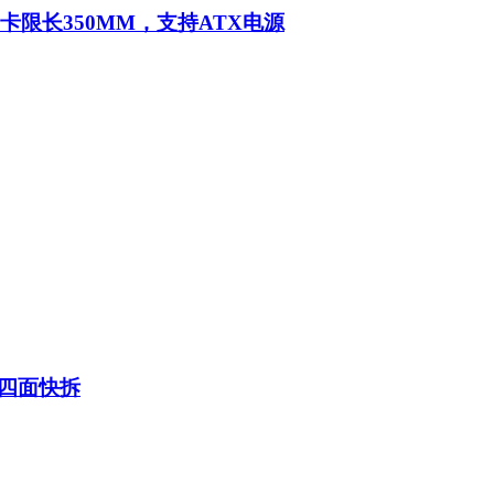
显卡限长350MM，支持ATX电源
，四面快拆