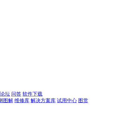
论坛
问答
软件下载
测图解
维修库
解决方案库
试用中心
图赏