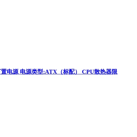
下置电源 电源类型:ATX（标配） CPU散热器限