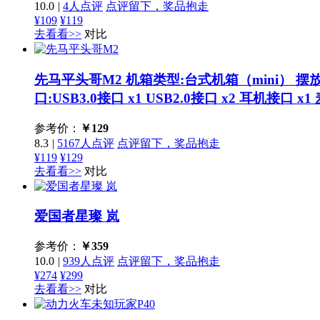
10.0
|
4人点评
点评留下，奖品抱走
¥109
¥119
去看看>>
对比
先马平头哥M2
机箱类型:台式机箱（mini） 摆
口:USB3.0接口 x1 USB2.0接口 x2 耳机接口 x
参考价：
￥
129
8.3
|
5167人点评
点评留下，奖品抱走
¥119
¥129
去看看>>
对比
爱国者星璨 岚
参考价：
￥
359
10.0
|
939人点评
点评留下，奖品抱走
¥274
¥299
去看看>>
对比