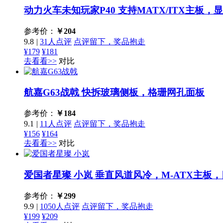
动力火车未知玩家P40
支持MATX/ITX主板，
参考价：
￥
204
9.8
|
31人点评
点评留下，奖品抱走
¥179
¥181
去看看>>
对比
航嘉G63战戟
快拆玻璃侧板，格珊网孔面板
参考价：
￥
184
9.1
|
11人点评
点评留下，奖品抱走
¥156
¥164
去看看>>
对比
爱国者星璨 小岚
垂直风道风冷，M-ATX主板
参考价：
￥
299
9.9
|
1050人点评
点评留下，奖品抱走
¥199
¥209