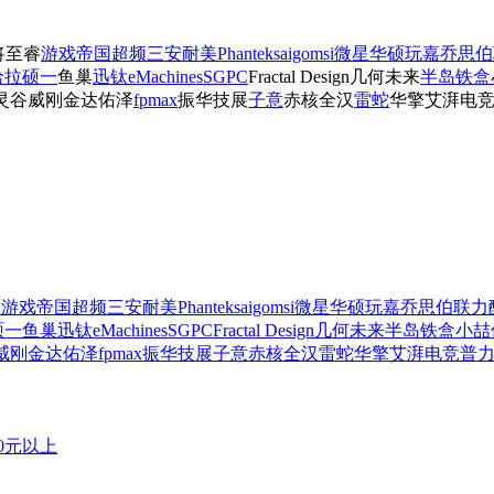
将
至睿
游戏帝国
超频三
安耐美
Phanteks
aigo
msi微星
华硕
玩嘉
乔思伯
哈拉
硕一
鱼巢
迅钛
eMachines
SGPC
Fractal Design
几何未来
半岛铁盒
灵谷
威刚
金达
佑泽
fpmax
振华
技展
子意
赤核
全汉
雷蛇
华擎
艾湃电
睿
游戏帝国
超频三
安耐美
Phanteks
aigo
msi微星
华硕
玩嘉
乔思伯
联力
硕一
鱼巢
迅钛
eMachines
SGPC
Fractal Design
几何未来
半岛铁盒
小喆
威刚
金达
佑泽
fpmax
振华
技展
子意
赤核
全汉
雷蛇
华擎
艾湃电竞
普
00元以上