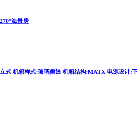
270°海景房
立式 机箱样式:玻璃侧透 机箱结构:MATX 电源设计: