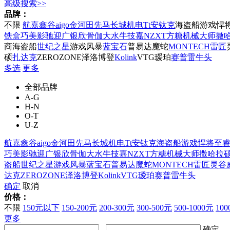
高级搜索>>
品牌：
不限
航嘉
鑫谷
aigo
金河田
先马
长城机电
Tt
安钛克
海盗船
游戏悍
铁盒
巧美
影驰
迎广
银欣
骨伽
大水牛
技嘉
NZXT
方糖机械大师
撒
商海盗船
世纪之星
游戏风暴
蓝宝石
普易达
魔蛇
MONTECH
雷匠
硕
扎达克
ZEROZONE泽洛
博登
Kolink
VTG
瑷珀
赛普雷
牛头
多选
更多
全部品牌
A-G
H-N
O-T
U-Z
航嘉
鑫谷
aigo
金河田
先马
长城机电
Tt
安钛克
海盗船
游戏悍将
至
巧美
影驰
迎广
银欣
骨伽
大水牛
技嘉
NZXT
方糖机械大师
撒哈拉
盗船
世纪之星
游戏风暴
蓝宝石
普易达
魔蛇
MONTECH
雷匠
灵谷
达克
ZEROZONE泽洛
博登
Kolink
VTG
瑷珀
赛普雷
牛头
确定
取消
价格：
不限
150元以下
150-200元
200-300元
300-500元
500-1000元
10
更多
-
确定