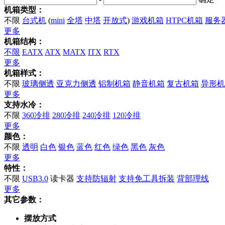
机箱类型：
不限
台式机
(
mini
全塔
中塔
开放式
)
游戏机箱
HTPC机箱
服务
更多
机箱结构：
不限
EATX
ATX
MATX
ITX
RTX
更多
机箱样式：
不限
玻璃侧透
亚克力侧透
铝制机箱
静音机箱
复古机箱
异形机
更多
支持水冷：
不限
360冷排
280冷排
240冷排
120冷排
更多
颜色：
不限
透明
白色
银色
蓝色
红色
绿色
黑色
灰色
更多
特性：
不限
USB3.0
读卡器
支持防辐射
支持免工具拆装
背部理线
更多
其它参数：
摆放方式