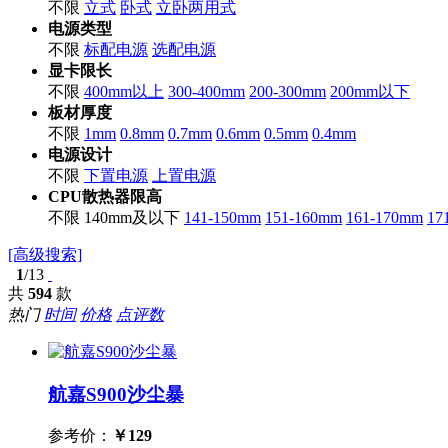
不限
立式
卧式
立卧两用式
电源类型
不限
标配电源
选配电源
显卡限长
不限
400mm以上
300-400mm
200-300mm
200mm以下
板材厚度
不限
1mm
0.8mm
0.7mm
0.6mm
0.5mm
0.4mm
电源设计
不限
下置电源
上置电源
CPU散热器限高
不限
140mm及以下
141-150mm
151-160mm
161-170mm
1
[高级搜索]
1
/13
共
594
款
热门
时间
价格
点评数
航嘉S900沙尘暴
参考价：
￥
129