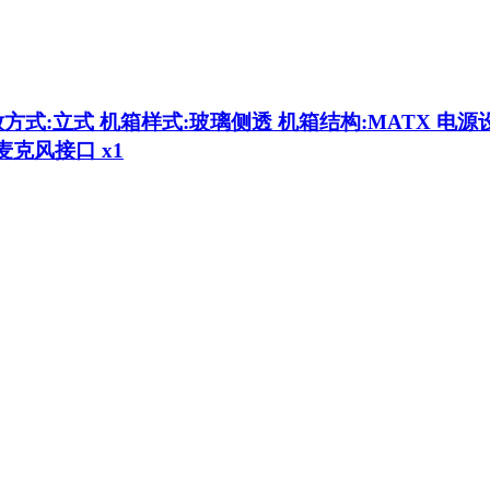
放方式:立式 机箱样式:玻璃侧透 机箱结构:MATX 电源设
1 麦克风接口 x1