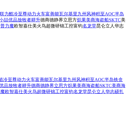
联力
酷冷至尊
动力火车
富善能
瓦尔基里
九州风神
积至
AOC
半岛
小喆优品
放牧者
耕升
德商德静界
立思方
炽果
美商海盗船
SKTC
美
竞
普力魔
欧智
嘉仕美
火鸟
超微
研锦工控
富钧
名龙堂
昆仑
立人
华志
酷冷至尊
动力火车
富善能
瓦尔基里
九州风神
积至
AOC
半岛铁盒
优品
放牧者
耕升
德商德静界
立思方
炽果
美商海盗船
SKTC
美商海
力魔
欧智
嘉仕美
火鸟
超微
研锦工控
富钧
名龙堂
昆仑
立人
华志硕
扎