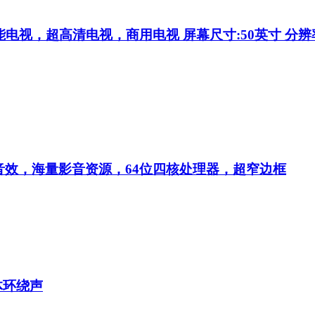
，超高清电视，商用电视 屏幕尺寸:50英寸 分辨率:4K（
音效，海量影音资源，64位四核处理器，超窄边框
体环绕声