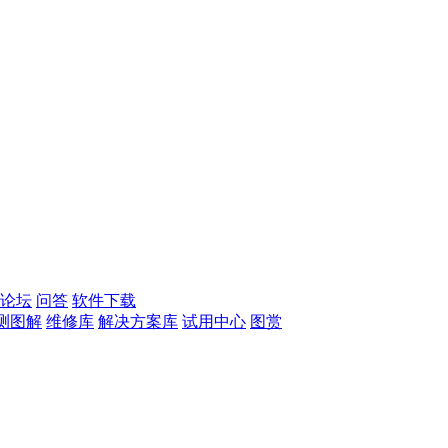
论坛
问答
软件下载
测图解
维修库
解决方案库
试用中心
图赏