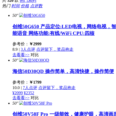
共
520
款
热门系列
热门
时间
价格
点评数
50''
创维50G650
产品定位:LED电视，网络电视，智能电
能语音 网络功能:有线/WiFi CPU:四核
参考价：
￥
2999
8.9
|
3人点评
点评留下，奖品抱走
去看看>>
对比
50''
海信50D30QD
操作简单，高清快捷，操作简便
参考价：
￥
1799
10.0
|
7人点评
点评留下，奖品抱走
¥2099
¥2352
去看看>>
对比
50''
创维50V58F Pro
一级能效，健康护眼，高清画