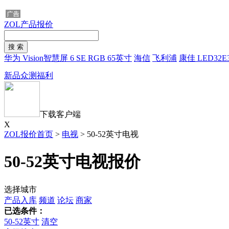
ZOL产品报价
华为 Vision智慧屏 6 SE RGB 65英寸
海信
飞利浦
康佳 LED32E
新品众测福利
下载客户端
X
ZOL报价首页
>
电视
>
50-52英寸电视
50-52英寸电视报价
选择城市
产品入库
频道
论坛
商家
已选条件：
50-52英寸
清空