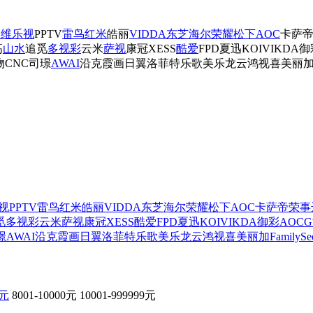
创维
乐视
PPTV
雷鸟
红米
皓丽
VIDDA
东芝
海尔
荣耀
松下
AOC
卡萨
高
山水
追觅
多视彩
云米
萨视
康冠
XESS
酷爱
FPD
夏迅
KOIVIKDA
御
物
CNC
司璟
AWAI
沿克
霞画
日翼
洛菲特
乐歌
美乐
龙云
鸿视喜
美丽
视
PPTV
雷鸟
红米
皓丽
VIDDA
东芝
海尔
荣耀
松下
AOC
卡萨帝
荣事
觅
多视彩
云米
萨视
康冠
XESS
酷爱
FPD
夏迅
KOIVIKDA
御彩
AOCG
璟
AWAI
沿克
霞画
日翼
洛菲特
乐歌
美乐
龙云
鸿视喜
美丽加
FamilySe
0元
8001-10000元
10001-999999元