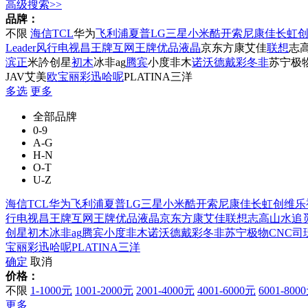
高级搜索>>
品牌：
不限
海信
TCL
华为
飞利浦
夏普
LG
三星
小米
酷开
索尼
康佳
长虹
Leader
风行电视
昌王牌
互网王牌
优品液晶
京东方
康艾佳
联想
志
滨正
米訡
创星
初木
冰非
ag
腾宾
小度
非木
诺沃德
戴彩
冬非
苏宁极
JAV
艾美
欧宝丽
彩迅
哈呢
PLATINA
三洋
多选
更多
全部品牌
0-9
A-G
H-N
O-T
U-Z
海信
TCL
华为
飞利浦
夏普
LG
三星
小米
酷开
索尼
康佳
长虹
创维
乐
行电视
昌王牌
互网王牌
优品液晶
京东方
康艾佳
联想
志高
山水
追
创星
初木
冰非
ag
腾宾
小度
非木
诺沃德
戴彩
冬非
苏宁极物
CNC
司
宝丽
彩迅
哈呢
PLATINA
三洋
确定
取消
价格：
不限
1-1000元
1001-2000元
2001-4000元
4001-6000元
6001-800
更多