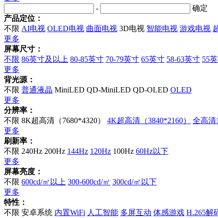
-
确定
产品定位：
不限
AI电视
OLED电视
曲面电视
3D电视
智能电视
游戏电视
更多
屏幕尺寸：
不限
86英寸及以上
80-85英寸
70-79英寸
65英寸
58-63英寸
55
更多
背光源：
不限
普通液晶
MiniLED
QD-MiniLED
QD-OLED
OLED
更多
分辨率：
不限
8K超高清（7680*4320）
4K超高清（3840*2160）
全高清10
更多
刷新率：
不限
240Hz
200Hz
144Hz
120Hz
100Hz
60Hz以下
更多
屏幕亮度：
不限
600cd/㎡以上
300-600cd/㎡
300cd/㎡以下
更多
特性：
不限
安卓系统
内置WiFi
人工智能
多屏互动
体感游戏
H.265解