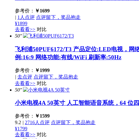
参考价：
￥
1699
|
1人点评
点评留下，奖品抱走
¥1899
去看看>>
对比
50''
飞利浦50PUF6172/T3
产品定位:LED电视，网络
例:16:9 网络功能:有线/WiFi 刷新率:50Hz
参考价：
￥
1999
|
去点评
点评留下，奖品抱走
去看看>>
对比
50''
小米电视4A 50英寸
人工智能语音系统，64 位
参考价：
￥
1599
9.2
|
2716人点评
点评留下，奖品抱走
¥1799
去看看>>
对比