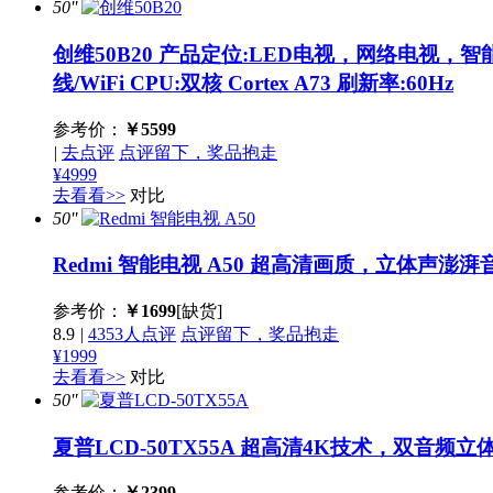
50''
创维50B20
产品定位:LED电视，网络电视，智能电视
线/WiFi CPU:双核 Cortex A73 刷新率:60Hz
参考价：
￥
5599
|
去点评
点评留下，奖品抱走
¥4999
去看看>>
对比
50''
Redmi 智能电视 A50
超高清画质，立体声澎湃
参考价：
￥
1699
[缺货]
8.9
|
4353人点评
点评留下，奖品抱走
¥1999
去看看>>
对比
50''
夏普LCD-50TX55A
超高清4K技术，双音频立
参考价：
￥
2399