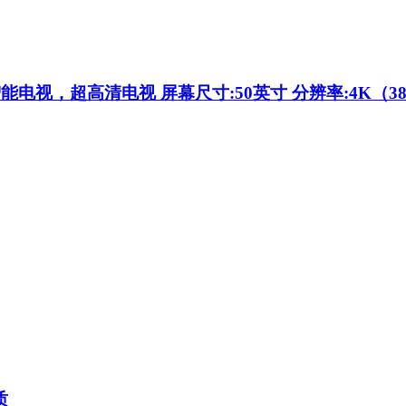
视，超高清电视 屏幕尺寸:50英寸 分辨率:4K（3840*
质