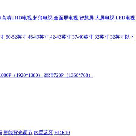
超高清UHD电视
超薄电视
全面屏电视
智慧屏
大屏电视
LED电视
英寸
50-52英寸
46-49英寸
42-43英寸
37-40英寸
32英寸
32英寸以下
80P（1920*1080）
高清720P（1366*768）
码
智能背光调节
内置蓝牙
HDR10