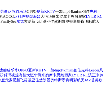
帝
荣事达
熊猫
乐华
OPPO
夏新
KKTV
一加
dnpd
4kmism
创佳
先科
彩
AOCG
沃科玛
视煌
海普
大恒华腾
米韵
摩卡思
雕塑家
LY LR RC
加
FamilySee
魔觉
索爱
新飞
诺基亚
佳然
朗景
奥特斯
墨肯
明彩
航天
达
熊猫
乐华
OPPO
夏新
KKTV
一加
dnpd
4kmism
创佳
先科
Leader
风
沃科玛
视煌
海普
大恒华腾
米韵
摩卡思
雕塑家
LY LR RC
滨正
米訡
e
魔觉
索爱
新飞
诺基亚
佳然
朗景
奥特斯
墨肯
明彩
航天
JAV
艾美
欧