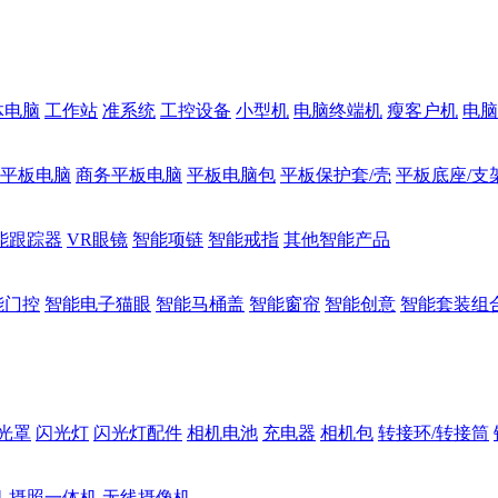
体电脑
工作站
准系统
工控设备
小型机
电脑终端机
瘦客户机
电脑
1平板电脑
商务平板电脑
平板电脑包
平板保护套/壳
平板底座/支
能跟踪器
VR眼镜
智能项链
智能戒指
其他智能产品
能门控
智能电子猫眼
智能马桶盖
智能窗帘
智能创意
智能套装组
光罩
闪光灯
闪光灯配件
相机电池
充电器
相机包
转接环/转接筒
机
摄照一体机
无线摄像机