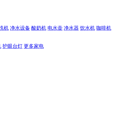
洗机
净水设备
酸奶机
电水壶
净水器
饮水机
咖啡机
机
护眼台灯
更多家电