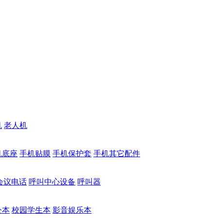
机
老人机
机底座
手机贴膜
手机保护套
手机其它配件
会议电话
呼叫中心设备
呼叫器
公本
校园学生本
影音娱乐本