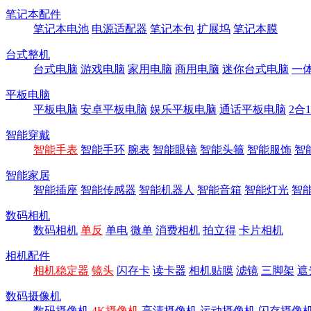
笔记本配件
笔记本电池
电源适配器
笔记本包
扩展坞
笔记本膜
台式整机
台式电脑
游戏电脑
家用电脑
商用电脑
迷你台式电脑
一
平板电脑
平板电脑
安卓平板电脑
娱乐平板电脑
通话平板电脑
2合
智能穿戴
智能手表
智能手环
腕表
智能眼镜
智能头箍
智能服饰
智
智能家居
智能插座
智能传感器
智能机器人
智能音箱
智能灯光
智
数码相机
数码相机
单反
单电
微单
消费相机
拍立得
卡片相机
相机配件
相机稳定器
镜头
闪存卡
读卡器
相机贴膜
滤镜
三脚架
遮
数码摄像机
数码摄像机
4K摄像机
高清摄像机
运动摄像机
闪存摄像