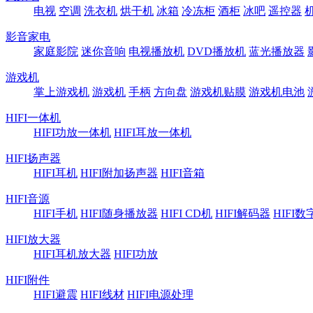
电视
空调
洗衣机
烘干机
冰箱
冷冻柜
酒柜
冰吧
遥控器
影音家电
家庭影院
迷你音响
电视播放机
DVD播放机
蓝光播放器
游戏机
掌上游戏机
游戏机
手柄
方向盘
游戏机贴膜
游戏机电池
HIFI一体机
HIFI功放一体机
HIFI耳放一体机
HIFI扬声器
HIFI耳机
HIFI附加扬声器
HIFI音箱
HIFI音源
HIFI手机
HIFI随身播放器
HIFI CD机
HIFI解码器
HIFI
HIFI放大器
HIFI耳机放大器
HIFI功放
HIFI附件
HIFI避震
HIFI线材
HIFI电源处理