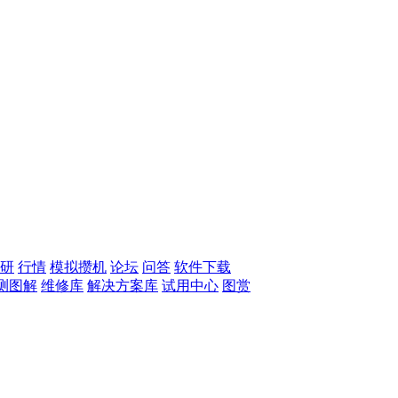
研
行情
模拟攒机
论坛
问答
软件下载
测图解
维修库
解决方案库
试用中心
图赏