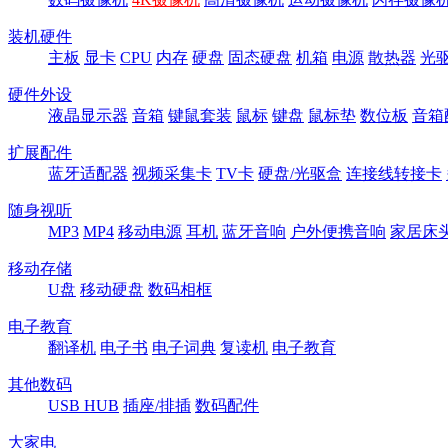
装机硬件
主板
显卡
CPU
内存
硬盘
固态硬盘
机箱
电源
散热器
光
硬件外设
液晶显示器
音箱
键鼠套装
鼠标
键盘
鼠标垫
数位板
音箱
扩展配件
蓝牙适配器
视频采集卡
TV卡
硬盘/光驱盒
连接线转接卡
随身视听
MP3
MP4
移动电源
耳机
蓝牙音响
户外便携音响
家居床
移动存储
U盘
移动硬盘
数码相框
电子教育
翻译机
电子书
电子词典
复读机
电子教育
其他数码
USB HUB
插座/排插
数码配件
大家电