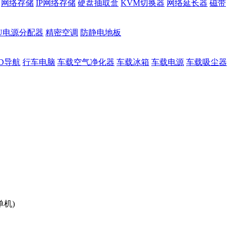
网络存储
IP网络存储
硬盘抽取盒
KVM切换器
网络延长器
磁带
DU电源分配器
精密空调
防静电地板
D导航
行车电脑
车载空气净化器
车载冰箱
车载电源
车载吸尘器
单机)