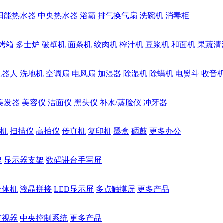
阳能热水器
中央热水器
浴霸
排气换气扇
洗碗机
消毒柜
烤箱
多士炉
破壁机
面条机
绞肉机
榨汁机
豆浆机
和面机
果蔬清
机器人
洗地机
空调扇
电风扇
加湿器
除湿机
除螨机
电熨斗
收音
美发器
美容仪
洁面仪
黑头仪
补水/蒸脸仪
冲牙器
机
扫描仪
高拍仪
传真机
复印机
墨盒
硒鼓
更多办公
架
显示器支架
数码讲台手写屏
一体机
液晶拼接
LED显示屏
多点触摸屏
更多产品
监视器
中央控制系统
更多产品