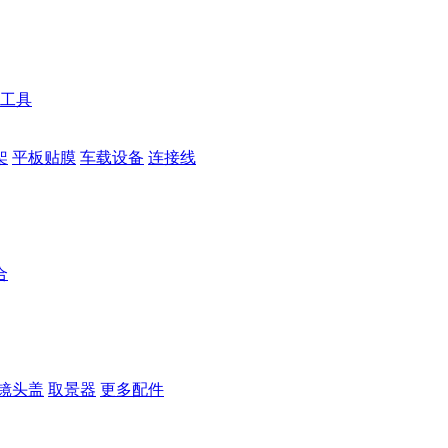
工具
架
平板贴膜
车载设备
连接线
合
镜头盖
取景器
更多配件