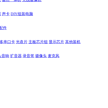
驱
声卡
DIY组装电脑
配件
多串口卡
光盘片
主板芯片组
显示芯片
其他装机
头音响
扩音器
录音笔
摄像头
麦克风