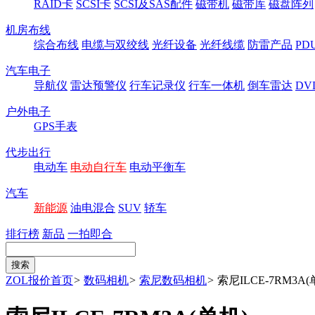
RAID卡
SCSI卡
SCSI及SAS配件
磁带机
磁带库
磁盘阵列
机房布线
综合布线
电缆与双绞线
光纤设备
光纤线缆
防雷产品
P
汽车电子
导航仪
雷达预警仪
行车记录仪
行车一体机
倒车雷达
DV
户外电子
GPS手表
代步出行
电动车
电动自行车
电动平衡车
汽车
新能源
油电混合
SUV
轿车
排行榜
新品
一拍即合
ZOL报价首页
>
数码相机
>
索尼数码相机
>
索尼ILCE-7RM3A(