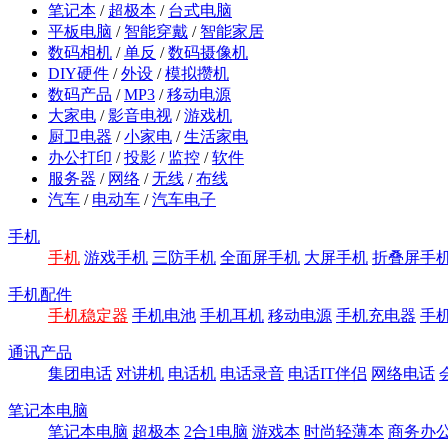
笔记本
/
超极本
/
台式电脑
平板电脑
/
智能穿戴
/
智能家居
数码相机
/
单反
/
数码摄像机
DIY硬件
/
外设
/
模拟攒机
数码产品
/
MP3
/
移动电源
大家电
/
影音电视
/
游戏机
厨卫电器
/
小家电
/
生活家电
办公打印
/
投影
/
监控
/
软件
服务器
/
网络
/
无线
/
布线
汽车
/
电动车
/
汽车电子
手机
手机
游戏手机
三防手机
全面屏手机
大屏手机
折叠屏手
手机配件
手机稳定器
手机电池
手机耳机
移动电源
手机充电器
手
通讯产品
集团电话
对讲机
电话机
电话录音
电话IT伴侣
网络电话
笔记本电脑
笔记本电脑
超极本
2合1电脑
游戏本
时尚轻薄本
商务办