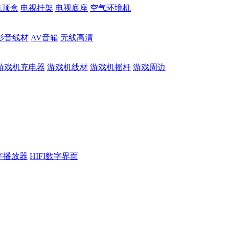
机顶盒
电视挂架
电视底座
空气环境机
影音线材
AV音箱
无线高清
游戏机充电器
游戏机线材
游戏机摇杆
游戏周边
数字播放器
HIFI数字界面