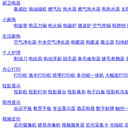
厨卫电器
集成灶
抽油烟机
燃气灶
热水器
燃气热水器
电热水器
太
小家电
电饭煲
电压力锅
电火锅
电磁炉
微波炉
空气炸锅
电饼铛
生活家电
空气净化器
中央空气净化器
电暖器
电暖桌
吸尘器
扫地
个人护理
剃须刀
电吹风
电动牙刷
脱毛器
鼻毛修剪器
睫毛卷翘器
办公打印
打印机
激光打印机
喷墨打印机
多功能一体机
大幅面打印
投影显示
投影机
投影灯泡
投影展台
投影幕布
电子白板
投影机吊
商用显示
会议平板
教育平板
专业显示器
酒店电视
数字标牌
触控
视频监控
监控摄像机
硬盘录像机
视频服务器
监控采集卡
光端机