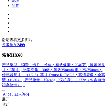
论坛
问答
滑动查看更多图片
参考价
￥
2499
索尼HX60
产品类型：消费，卡片，长焦；有效像素：2040万；显示屏尺
寸：3英寸；光学变焦：30倍；等效35mm焦距：25-750mm；
传感器尺寸：（1/2.3）英寸 Exmor R CMOS；高清摄像：全高
清（1080）；产品重量：约246g（仅机身），272g（包含电池
和存储卡）；
...
9.4
分
/
22人评分
展开
收起