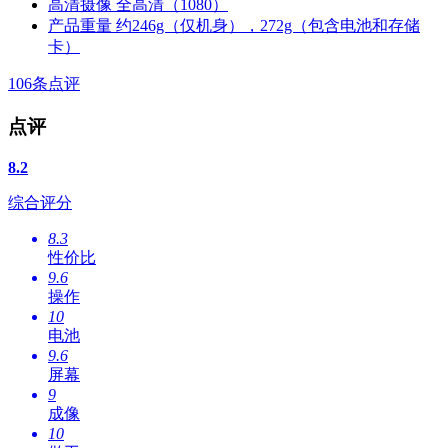
高清摄像
全高清（1080）
产品重量
约246g（仅机身），272g（包含电池和存储
卡）
106
条点评
点评
8.2
综合评分
8.3
性价比
9.6
操作
10
电池
9.6
屏幕
9
成像
10