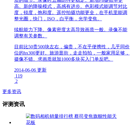
质的细节。录像时五轴防抖更稳定。新增Fn键效率更
高。新的降噪模式，高感有进步。色彩模式能调节对比
度，锐度，饱和度。遥控拍摄功能更全，在手机里能调
整光圈，快门，ISO，白平衡，光学变焦。
续航能力下降。像素密度太高导致画质一般。录像不能
调整有关参数。
目前比50贵500块左右，偏贵，不在乎便携性，几乎同价
位的hx300更好。旅游逛街，走走拍拍，一般家用足够，
摄像不错。求画质就加1000多块买入门单反吧。
2014-06-06 更新
119
2
更多资讯
评测资讯