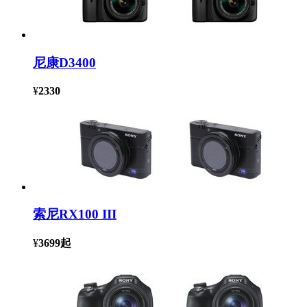
尼康D3400
¥
2330
索尼RX100 III
¥
3699
起