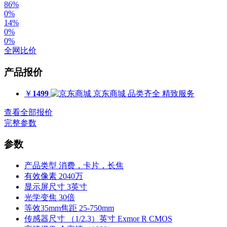
86%
0%
14%
0%
0%
全网比价
产品报价
￥
1499
京东商城
品类齐全 精致服务
查看全部报价
完整参数
参数
产品类型
消费，卡片，长焦
有效像素
2040万
显示屏尺寸
3英寸
光学变焦
30倍
等效35mm焦距
25-750mm
传感器尺寸
（1/2.3）英寸 Exmor R CMOS