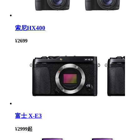
索尼HX400
¥
2699
富士 X-E3
¥
2999
起