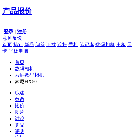
产品报价

登录
|
注册
意见反馈
首页
排行
新品
问答
下载
论坛
手机
笔记本
数码相机
主板
显
卡
平板电脑
首页
数码相机
索尼数码相机
索尼HX60
综述
参数
比价
图片
讨论
竞品
评测