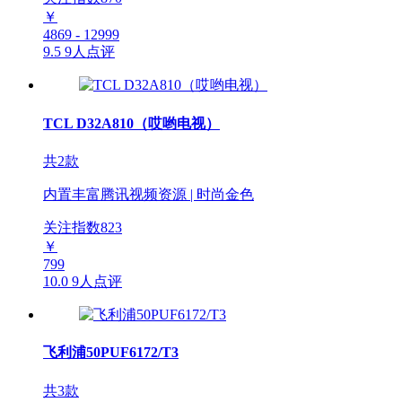
￥
4869 - 12999
9.5
9人点评
TCL D32A810（哎哟电视）
共2款
内置丰富腾讯视频资源 | 时尚金色
关注指数
823
￥
799
10.0
9人点评
飞利浦50PUF6172/T3
共3款