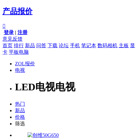
产品报价

登录
|
注册
意见反馈
首页
排行
新品
问答
下载
论坛
手机
笔记本
数码相机
主板
显
卡
平板电脑
ZOL报价
电视
LED电视电视
热门
新品
价格
筛选