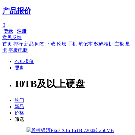
产品报价

登录
|
注册
意见反馈
首页
排行
新品
问答
下载
论坛
手机
笔记本
数码相机
主板
显
卡
平板电脑
ZOL报价
硬盘
10TB及以上硬盘
热门
新品
价格
筛选