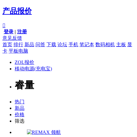
产品报价

登录
|
注册
意见反馈
首页
排行
新品
问答
下载
论坛
手机
笔记本
数码相机
主板
显
卡
平板电脑
ZOL报价
移动电源(充电宝)
睿量
热门
新品
价格
筛选