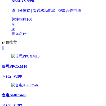
REMAX 铂睿
通用分体式 | 普通移动电源 | 锂聚合物电池
关注指数
100
￥
78
暂无点评
超值推荐

倍思PPCXM10
￥
102
￥
109
台电A60Pro-K
￥
188
￥
189