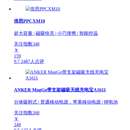
倍思PPCXM10
超大容量 | 磁吸快充 | 小巧便携 | 智能控温
关注指数
348
￥
159
9.7
2487人点评
ANKER MagGo带支架磁吸无线充电宝A1611
分体吸附式 | 普通移动电源，苹果移动电源 | 锂电池
关注指数
268
￥
249