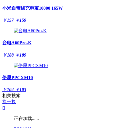
小米自带线充电宝10000 165W
￥
157
￥
159
台电A60Pro-K
￥
188
￥
189
倍思PPCXM10
￥
102
￥
103
相关搜索
换一换

正在加载......