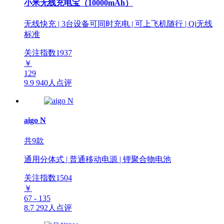
小米无线充电宝（10000mAh）
无线快充 | 3台设备可同时充电 | 可上飞机随行 | Qi无线
标准
关注指数
1937
￥
129
9.9
940人点评
aigo N
共9款
通用分体式 | 普通移动电源 | 锂聚合物电池
关注指数
1504
￥
67 - 135
8.7
292人点评