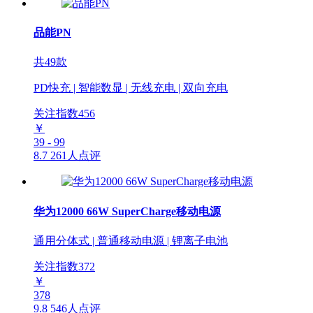
品能PN
共49款
PD快充 | 智能数显 | 无线充电 | 双向充电
关注指数
456
￥
39 - 99
8.7
261人点评
华为12000 66W SuperCharge移动电源
通用分体式 | 普通移动电源 | 锂离子电池
关注指数
372
￥
378
9.8
546人点评