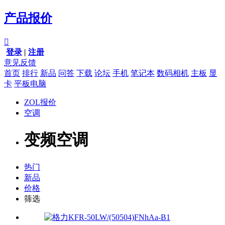
产品报价

登录
|
注册
意见反馈
首页
排行
新品
问答
下载
论坛
手机
笔记本
数码相机
主板
显
卡
平板电脑
ZOL报价
空调
变频空调
热门
新品
价格
筛选