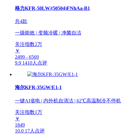
格力KFR-50LW/(50504)FNhAa-B1
共4款
一级能效 | 变频冷暖 | 净菌自洁
关注指数
2
万
￥
2499 - 6569
9.9
1410人点评
海尔KFR-35GW/E1-1
一键AI省电 | 内外机自清洁 | 62℃高温制冷不停机
关注指数
1
万
￥
1849
10.0
17人点评