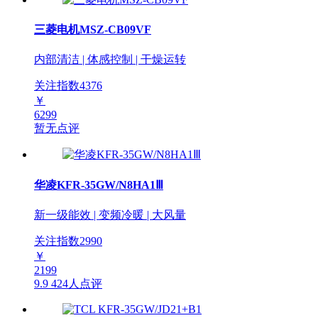
三菱电机MSZ-CB09VF
内部清洁 | 体感控制 | 干燥运转
关注指数
4376
￥
6299
暂无点评
华凌KFR-35GW/N8HA1Ⅲ
新一级能效 | 变频冷暖 | 大风量
关注指数
2990
￥
2199
9.9
424人点评