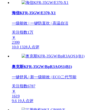
海信KFR-35GW/E370-X1
一级能效 | 一键防直吹 | 高温自洁
关注指数
1
万
￥
2399
10.0
1328人点评
奥克斯KFR-35GW/BpR3AQS1(B1)
一键舒风 | 新一级能效 | ECO二代节能
关注指数
6787
￥
1619
9.6
19人点评