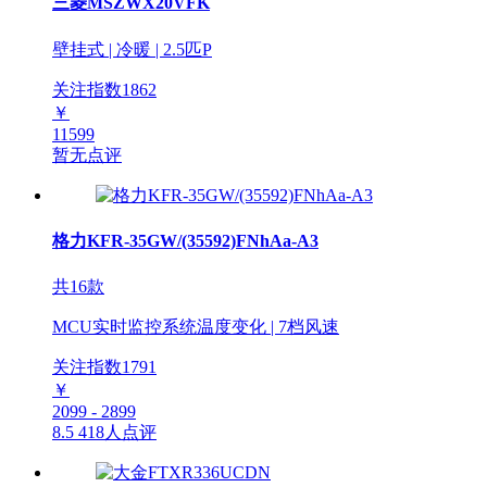
三菱MSZWX20VFK
壁挂式 | 冷暖 | 2.5匹P
关注指数
1862
￥
11599
暂无点评
格力KFR-35GW/(35592)FNhAa-A3
共16款
MCU实时监控系统温度变化 | 7档风速
关注指数
1791
￥
2099 - 2899
8.5
418人点评