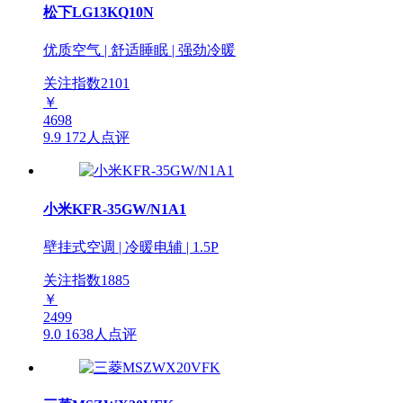
松下LG13KQ10N
优质空气 | 舒适睡眠 | 强劲冷暖
关注指数
2101
￥
4698
9.9
172人点评
小米KFR-35GW/N1A1
壁挂式空调 | 冷暖电辅 | 1.5P
关注指数
1885
￥
2499
9.0
1638人点评