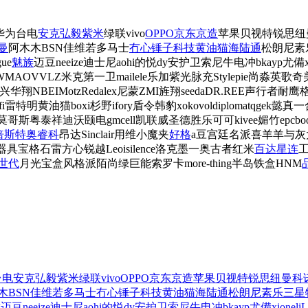
华为
台电
安克
弘毅
紫米
绿联
vivo
OPPO
京东京造
苹果
贝视特
锐思
纽
纽曼
阿木木
BSN
佳维若
多马士
冇心
锤子科技
黄油猫
海陆通
松朗尼
素
gue
魅族
迈豆
neeize
迪士尼
aohi
的悦dy
安护卫
索尼
牛电冲
bkayp
尤備
WMAO
VVLZ
米克
第一卫
mailele
乐加
紫光脉充
Stylepie
尚淼
英歌
奇
兴华翔
NBEI
Motz
Redalex
尼蒙
ZMI
旌翔
seeda
DR.REE
声行者
耐鹰
fi
雷特明
黄油猫
boxi
杉野
ifory
盾令
韩豹
xo
kovol
diplomat
qgek
懿真
一
莫哥斯
粤泰祥
迪沃
颐电
gmcell
凯联威
圣德胜
乐可可
kivee
媚竹
epcbo
倍斯特
奥睿科
昂达
Sinclair
用维
小魔夹
好格
a豆
宫廷名派
喜羊羊与灰
器具
宝格石
雷方心
锐越
Leoisilence
洛克
墨一
奥古者
红米
百达星连
世代
月光宝盒
风格派
陌尚
绿巨能
索罗卡
more-thing
半岛铁盒
HNM
台电
安克
弘毅
紫米
绿联
vivo
OPPO
京东京造
苹果
贝视特
锐思
纽曼
科
木
BSN
佳维若
多马士
冇心
锤子科技
黄油猫
海陆通
松朗尼
素乐
三星
族
迈豆
neeize
迪士尼
aohi
的悦dy
安护卫
索尼
牛电冲
bkayp
尤備
xionel
i