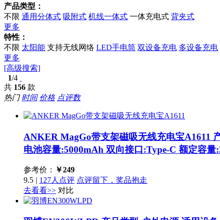
产品类型：
不限
通用分体式
吸附式
机线一体式
一体充电式
背夹式
更多
特性：
不限
太阳能
支持无线网络
LED手电筒
双设备充电
多设备充电
更多
[高级搜索]
1
/4
共
156
款
热门
时间
价格
点评数
ANKER MagGo带支架磁吸无线充电宝A1611
电池容量:5000mAh 双向接口:Type-C 额定容量:
参考价：
￥
249
9.5
|
127人点评
点评留下，奖品抱走
去看看>>
对比