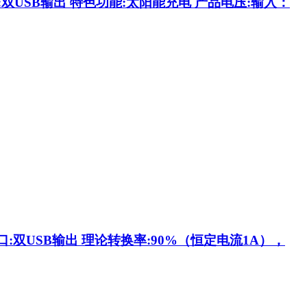
口:双USB输出 特色功能:太阳能充电 产品电压:输入：
口:双USB输出 理论转换率:90%（恒定电流1A），