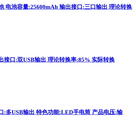
电池容量:25600mAh 输出接口:三口输出 理论转换
出接口:双USB输出 理论转换率:85% 实际转换
口:多USB输出 特色功能:LED手电筒 产品电压:输