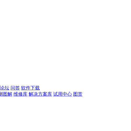
论坛
问答
软件下载
测图解
维修库
解决方案库
试用中心
图赏