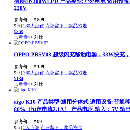
羽博EN300WLPD
产品类型:户外电源 适用设备:
220V
参考价：
￥
899
9.6
|
280人点评
点评留下，奖品抱走
¥869
去看看>>
对比
OPPO PBSV03
超级闪充移动电源，33W快充，1
参考价：
￥
199
9.9
|
360人点评
点评留下，奖品抱走
¥184
去看看>>
对比
aigo K10
产品类型:通用分体式 适用设备:普通移动
80%（恒定电流2.1A） 产品电压:输入：5V 输
参考价：
￥
99
9.6
|
5人点评
点评留下，奖品抱走