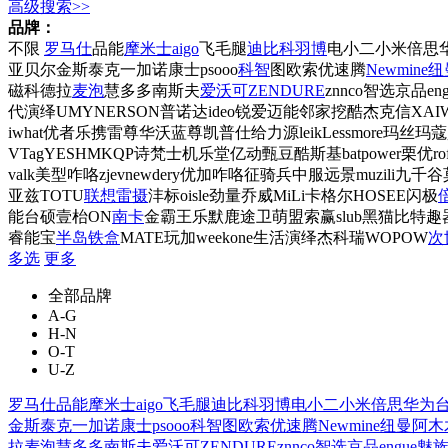
高级搜索>>
品牌：
不限
罗马仕
品能
摩米士
aigo
飞毛腿
迪比科
羽博
电小二
小米
倍思
亚
贝尔金
斯泰克
一加
诺康士
psooo
科智
图欧索
优速腾
Newmine
磁
科德拉
麦泡
慧多多
南斯夫
爱沃可
ZENDURE
znnco
智选京品
en
代演绎
UMY
NERSON
普诺达
ideo
锐爱
迈能
邻家
挖酷
杰克信
XAI
iwhat
优者
乐携
雷尊
华沃
蓝尊
凯普仕
给力源
leik
Lessmore
玛丝玛蔻
VTag
YESHM
KQP
诗梵士
机乐堂
亿动
甄豆
酷斯基
batpower
栗优
ro
valk
美型
咋咯
zjev
newdery
优加
咋咯
征骑兵
中服远景
muzili
九千谷
亚兹
TOTU
联想
雷摄
沣标
oisle
劲量
乔威
MiLi
卡格尔
HOSEE
闪极
能
台硕
壹枱
ON
南卡
金霸王
乐默
鹿途
卫萌盟
索赢
slub
黑猫比特
趣
睿能宝
半岛铁盒
MATE
玩加
weekone
生活演绎
杰科瑞
WOPOW
次
多选
更多
全部品牌
A-G
H-N
O-T
U-Z
罗马仕
品能
摩米士
aigo
飞毛腿
迪比科
羽博
电小二
小米
倍思
华为
金
斯泰克
一加
诺康士
psooo
科智
图欧索
优速腾
Newmine纽曼
阿木
拉
麦泡
慧多多
南斯夫
爱沃可
ZENDURE
znnco
智选京品
engue
魅