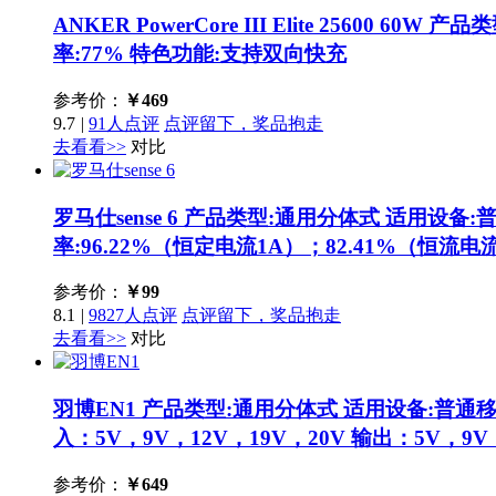
ANKER PowerCore III Elite 25600 60W
产品类
率:77% 特色功能:支持双向快充
参考价：
￥
469
9.7
|
91人点评
点评留下，奖品抱走
去看看>>
对比
罗马仕sense 6
产品类型:通用分体式 适用设备:普通
率:96.22%（恒定电流1A）；82.41%（恒流电流
参考价：
￥
99
8.1
|
9827人点评
点评留下，奖品抱走
去看看>>
对比
羽博EN1
产品类型:通用分体式 适用设备:普通移动
入：5V，9V，12V，19V，20V 输出：5V，9V
参考价：
￥
649