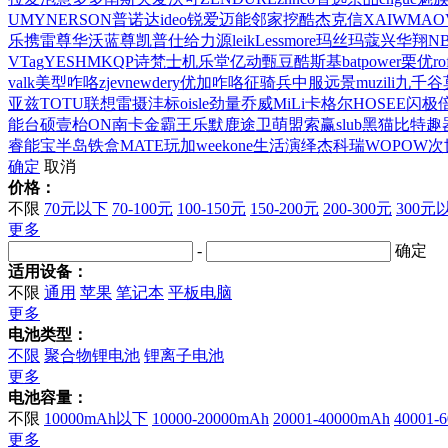
UMY
NERSON
普诺达
ideo
锐爱
迈能
邻家
挖酷
杰克信
XAI
WMAO
乐携
雷尊
华沃
蓝尊
凯普仕
给力源
leik
Lessmore
玛丝玛蔻
兴华翔
NB
VTag
YESHM
KQP
诗梵士
机乐堂
亿动
甄豆
酷斯基
batpower
栗优
ro
valk
美型
咋咯
zjev
newdery
优加
咋咯
征骑兵
中服远景
muzili
九千谷
亚兹
TOTU
联想
雷摄
沣标
oisle
劲量
乔威
MiLi
卡格尔
HOSEE
闪极
能
台硕
壹枱
ON
南卡
金霸王
乐默
鹿途
卫萌盟
索赢
slub
黑猫比特
趣
睿能宝
半岛铁盒
MATE
玩加
weekone
生活演绎
杰科瑞
WOPOW
次
确定
取消
价格：
不限
70元以下
70-100元
100-150元
150-200元
200-300元
300元
更多
-
确定
适用设备：
不限
通用
苹果
笔记本
平板电脑
更多
电池类型：
不限
聚合物锂电池
锂离子电池
更多
电池容量：
不限
10000mAh以下
10000-20000mAh
20001-40000mAh
40001-
更多