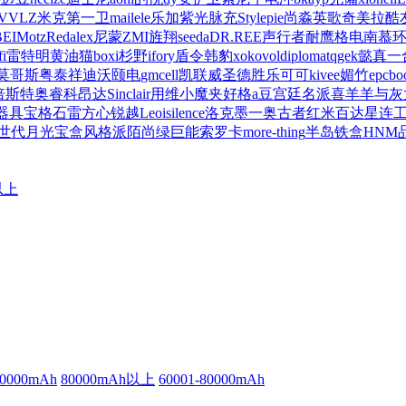
VVLZ
米克
第一卫
mailele
乐加
紫光脉充
Stylepie
尚淼
英歌
奇美拉
酷
EI
Motz
Redalex
尼蒙
ZMI
旌翔
seeda
DR.REE
声行者
耐鹰
格电
南慕
fi
雷特明
黄油猫
boxi
杉野
ifory
盾令
韩豹
xo
kovol
diplomat
qgek
懿真
一
莫哥斯
粤泰祥
迪沃
颐电
gmcell
凯联威
圣德胜
乐可可
kivee
媚竹
epcbo
倍斯特
奥睿科
昂达
Sinclair
用维
小魔夹
好格
a豆
宫廷名派
喜羊羊与灰
器具
宝格石
雷方心
锐越
Leoisilence
洛克
墨一
奥古者
红米
百达星连
世代
月光宝盒
风格派
陌尚
绿巨能
索罗卡
more-thing
半岛铁盒
HNM
以上
60000mAh
80000mAh以上
60001-80000mAh