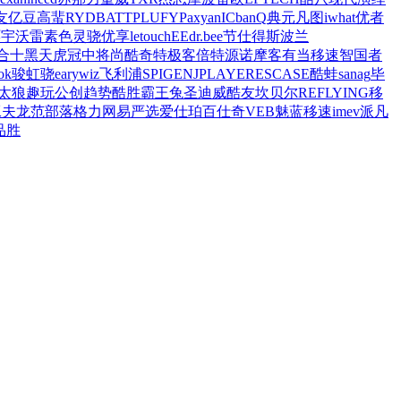
友
亿豆
高蜚
RYDBATT
PLUFY
Paxyan
ICbanQ
典元
凡图
iwhat
优者
环宇
沃雷
素色
灵骁
优享
letouch
EE
dr.bee
节仕得
斯波兰
合十
黑天虎
冠中将
尚酷奇
特极客
倍特源
诺摩客
有当
移速
智国者
ok
骏虹骁
eary
wiz
飞利浦
SPIGEN
JPLAYER
ESCASE
酷蛙
sanag
毕
太狼
趣玩
公创
趋势
酷胜
霸王兔
圣迪威
酷友
坎贝尔
REFLYING
移
工夫龙
范部落
格力
网易严选
爱仕珀
百仕奇
VEB
魅蓝
移速
imev
派凡
品胜