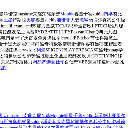
曼
科诺克
musttrue
荣耀
荣耀亲选
Mophie
睿量
千宾
zuidid
南孚
努比
乐
三星
特斯拉
奥鹏
睿量
suiddy
浦诺菲
大麦
黑鲨
丽博尔
真我
公牛
轻
xionel
iLexan
ineed
苏那
力量威
TXR
杰思摩波
雷欧
LPTECH
酷八
现
美拉
酷友
亿豆
高蜚
RYDBATT
PLUFY
Paxyan
ICbanQ
典元
凡图
格电
南慕
环宇
沃雷
素色
灵骁
优享
letouch
EE
dr.bee
节仕得
斯波兰
合十
黑天虎
冠中将
尚酷奇
特极客
倍特源
诺摩客
有当
移速
智国者
ok
骏虹骁
eary
wiz
飞利浦
SPIGEN
JPLAYER
ESCASE
酷蛙
sanag
毕
太狼
趣玩
公创
趋势
酷胜
霸王兔
圣迪威
酷友
坎贝尔
REFLYING
移
工夫龙
范部落
格力
网易严选
爱仕珀
百仕奇
VEB
魅蓝
移速
imev
派凡
品胜
诺克
musttrue
荣耀
荣耀亲选
Mophie
睿量
千宾
zuidid
南孚
努比亚
贝尔
特斯拉
奥鹏
睿量
suiddy
浦诺菲
大麦
黑鲨
丽博尔
真我
公牛
轻磁
科德
Lexan
ineed
苏那
力量威
TXR
杰思摩波
雷欧
LPTECH
酷八
现代演绎